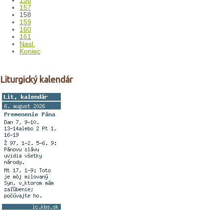
156
157
158
159
160
161
Nasl.
Koniec
Liturgický kalendár