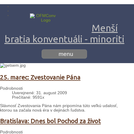
Menší
bratia konventuáli - minoriti
menu
25. marec: Zvestovanie Pána
Podrobnosti
Uverejnené: 31. august 2009
Prečítané: 9591x
Slávnosť Zvestovania Pána nám pripomína túto veľkú udalosť,
ktorou sa začala nová éra v dejinách ľudstva.
Bratislava: Dnes bol Pochod za život
Podrobnosti