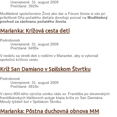
Uverejnené: 31. august 2009
Prečítané: 3929x
Modlitebné spoločenstvo Život ako dar a Fórum života si vás pri
príležitosti Dňa počatého dieťaťa dovoľujú pozvať na
Modlitebný
pochod za záchranu počatého života
.
Marianka: Krížová cesta detí
Podrobnosti
Uverejnené: 31. august 2009
Prečítané: 6495x
V nedeľu sa stretli deti s rodičmi v Marianke, aby si vykonali
spoločnú krížovú cestu.
Kríž San Damiano v Spišskom Štvrtku
Podrobnosti
Uverejnené: 31. august 2009
Prečítané: 4818x
V rámci 800-tého výročia vzniku rádu sv. Františka po slovenských
františkánskych kláštoroch putuje kópia kríža zo San Damiána.
Minulý týždeň bol v Spišskom Štvrtku.
Marianka: Pôstna duchovná obnova MM