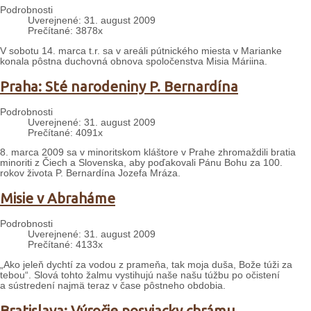
Podrobnosti
Uverejnené: 31. august 2009
Prečítané: 3878x
V sobotu 14. marca t.r. sa v areáli pútnického miesta v Marianke
konala pôstna duchovná obnova spoločenstva Misia Máriina.
Praha: Sté narodeniny P. Bernardína
Podrobnosti
Uverejnené: 31. august 2009
Prečítané: 4091x
8. marca 2009 sa v minoritskom kláštore v Prahe zhromaždili bratia
minoriti z Čiech a Slovenska, aby poďakovali Pánu Bohu za 100.
rokov života P. Bernardína Jozefa Mráza.
Misie v Abraháme
Podrobnosti
Uverejnené: 31. august 2009
Prečítané: 4133x
„Ako jeleň dychtí za vodou z prameňa, tak moja duša, Bože túži za
tebou“. Slová tohto žalmu vystihujú naše našu túžbu po očistení
a sústredení najmä teraz v čase pôstneho obdobia.
Bratislava: Výročie posviacky chrámu