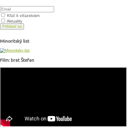
Kľúč k víťazstvám
Aktuality
Prihlásiť sa
Minoritský list
Film: brat Štefan