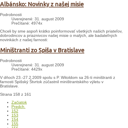
Albánsko: Novinky z našej misie
Podrobnosti
Uverejnené: 31. august 2009
Prečítané: 4974x
Chceli by sme aspoň krátko poinformovať všetkých našich priateľov,
dobrodincov a priaznivcov našej misie o malých, ale badateľných
novinkách z našej farnosti:
Miništranti zo Spiša v Bratislave
Podrobnosti
Uverejnené: 31. august 2009
Prečítané: 4429x
V dňoch 23.-27.2.2009 spolu s P. Witoldom sa 26-ti miništranti z
farnosti Spišský Štvrtok zúčastnil miništrantského výletu v
Bratislave.
Strana 158 z 161
Začiatok
Predch.
152
153
154
155