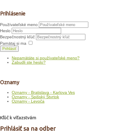
Prihlásenie
Používateľské meno
Heslo
Bezpečnostný kľúč
Pamätaj si ma
Prihlásiť
Nepamätáte si používateľské meno?
Zabudli ste heslo?
Oznamy
Oznamy - Bratislava - Karlova Ves
Oznamy - Spišský Štvrtok
Oznamy - Levoča
Kľúč k víťazstvám
Prihlásiť sa na odber