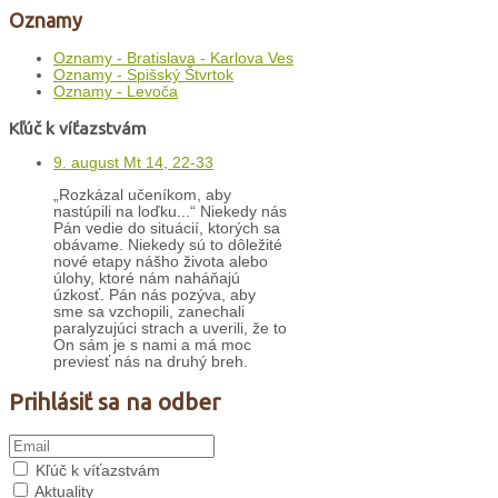
Oznamy
Oznamy - Bratislava - Karlova Ves
Oznamy - Spišský Štvrtok
Oznamy - Levoča
Kľúč k víťazstvám
9. august Mt 14, 22-33
„Rozkázal učeníkom, aby
nastúpili na loďku...“ Niekedy nás
Pán vedie do situácií, ktorých sa
obávame. Niekedy sú to dôležité
nové etapy nášho života alebo
úlohy, ktoré nám naháňajú
úzkosť. Pán nás pozýva, aby
sme sa vzchopili, zanechali
paralyzujúci strach a uverili, že to
On sám je s nami a má moc
previesť nás na druhý breh.
Prihlásiť sa na odber
Kľúč k víťazstvám
Aktuality