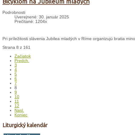
Bicyklom na Jubileum mladých
Podrobnosti
Uverejnené: 30. január 2025
Prečítané: 1204x
Pri príležitosti slávenia Jubilea mladých v Ríme organizujú bratia min
Strana 8 z 161
Začiatok
Predch.
3
4
5
6
7
8
9
10
11
12
Nasl.
Koniec
Liturgický kalendár