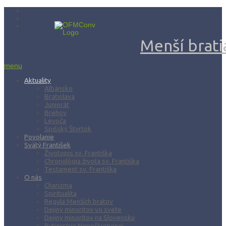
Menší bratia
menu
Aktuality
Albánsko
Bratislava
Juniorát
Brehov
Levoča
Spišský Štvrtok
Povolanie
Svätý František
Životopis sv. Františka
Chronológia života sv. Františka
Testament sv. Františka
O nás
Charizma
Spiritualita
Regula Menších bratov
Dejiny minoritov vo svete
Dejiny minoritov na Slovensku
Rytierstvo Nepoškvrnenej