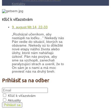
Kontakty
Kľúč k víťazstvám
9. august Mt 14, 22-33
„Rozkázal učeníkom, aby
nastúpili na loďku...“ Niekedy nás
Pán vedie do situácií, ktorých sa
obávame. Niekedy sú to dôležité
nové etapy nášho života alebo
úlohy, ktoré nám naháňajú
úzkosť. Pán nás pozýva, aby
sme sa vzchopili, zanechali
paralyzujúci strach a uverili, že to
On sám je s nami a má moc
previesť nás na druhý breh.
Prihlásiť sa na odber
Kľúč k víťazstvám
Aktuality
Prihlásiť sa