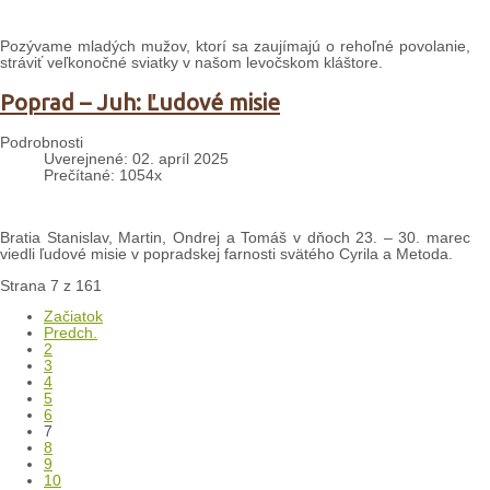
Pozývame mladých mužov, ktorí sa zaujímajú o rehoľné povolanie,
stráviť veľkonočné sviatky v našom levočskom kláštore.
Poprad – Juh: Ľudové misie
Podrobnosti
Uverejnené: 02. apríl 2025
Prečítané: 1054x
Bratia Stanislav, Martin, Ondrej a Tomáš v dňoch 23. – 30. marec
viedli ľudové misie v popradskej farnosti svätého Cyrila a Metoda.
Strana 7 z 161
Začiatok
Predch.
2
3
4
5
6
7
8
9
10