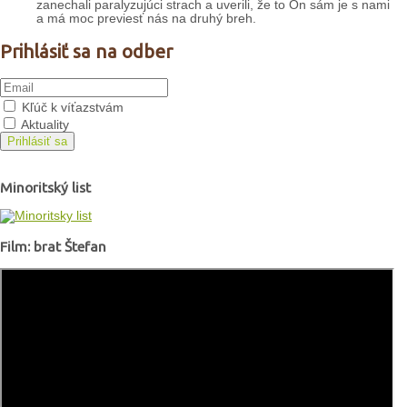
zanechali paralyzujúci strach a uverili, že to On sám je s nami
a má moc previesť nás na druhý breh.
Prihlásiť sa na odber
Kľúč k víťazstvám
Aktuality
Prihlásiť sa
Minoritský list
Film: brat Štefan