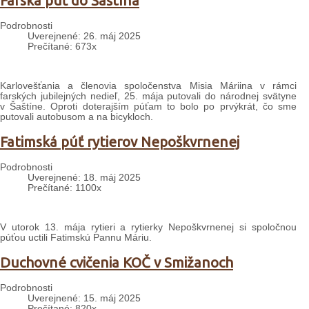
Farská púť do Šaštína
Podrobnosti
Uverejnené: 26. máj 2025
Prečítané: 673x
Karlovešťania a členovia spoločenstva Misia Máriina v rámci
farských jubilejných nedieľ, 25. mája putovali do národnej svätyne
v Šaštíne. Oproti doterajším púťam to bolo po prvýkrát, čo sme
putovali autobusom a na bicykloch.
Fatimská púť rytierov Nepoškvrnenej
Podrobnosti
Uverejnené: 18. máj 2025
Prečítané: 1100x
V utorok 13. mája rytieri a rytierky Nepoškvrnenej si spoločnou
púťou uctili Fatimskú Pannu Máriu.
Duchovné cvičenia KOČ v Smižanoch
Podrobnosti
Uverejnené: 15. máj 2025
Prečítané: 820x