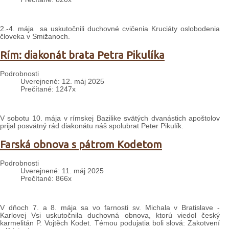
2.-4. mája sa uskutočnili duchovné cvičenia Kruciáty oslobodenia
človeka v Smižanoch.
Rím: diakonát brata Petra Pikulíka
Podrobnosti
Uverejnené: 12. máj 2025
Prečítané: 1247x
V sobotu 10. mája v rímskej Bazilike svätých dvanástich apoštolov
prijal posvätný rád diakonátu náš spolubrat Peter Pikulík.
Farská obnova s pátrom Kodetom
Podrobnosti
Uverejnené: 11. máj 2025
Prečítané: 866x
V dňoch 7. a 8. mája sa vo farnosti sv. Michala v Bratislave -
Karlovej Vsi uskutočnila duchovná obnova, ktorú viedol český
karmelitán P. Vojtěch Kodet. Témou podujatia boli slová: Zakotvení