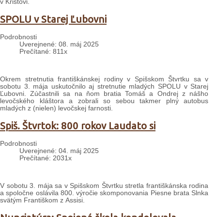
v Kristovi.
SPOLU v Starej Ľubovni
Podrobnosti
Uverejnené: 08. máj 2025
Prečítané: 811x
Okrem stretnutia františkánskej rodiny v Spišskom Štvrtku sa v
sobotu 3. mája uskutočnilo aj stretnutie mladých SPOLU v Starej
Ľubovni. Zúčastnili sa na ňom bratia Tomáš a Ondrej z nášho
levočského kláštora a zobrali so sebou takmer plný autobus
mladých z (nielen) levočskej farnosti.
Spiš. Štvrtok: 800 rokov Laudato si
Podrobnosti
Uverejnené: 04. máj 2025
Prečítané: 2031x
V sobotu 3. mája sa v Spišskom Štvrtku stretla františkánska rodina
a spoločne oslávila 800. výročie skomponovania Piesne brata Slnka
svätým Františkom z Assisi.