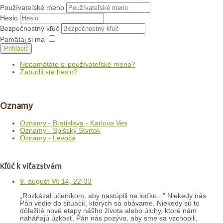
Používateľské meno
Heslo
Bezpečnostný kľúč
Pamätaj si ma
Prihlásiť
Nepamätáte si používateľské meno?
Zabudli ste heslo?
Oznamy
Oznamy - Bratislava - Karlova Ves
Oznamy - Spišský Štvrtok
Oznamy - Levoča
Kľúč k víťazstvám
9. august Mt 14, 22-33
„Rozkázal učeníkom, aby nastúpili na loďku...“ Niekedy nás
Pán vedie do situácií, ktorých sa obávame. Niekedy sú to
dôležité nové etapy nášho života alebo úlohy, ktoré nám
naháňajú úzkosť. Pán nás pozýva, aby sme sa vzchopili,