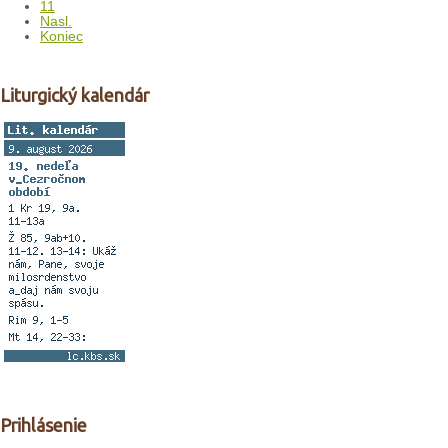
11
Nasl.
Koniec
Liturgický kalendár
Prihlásenie