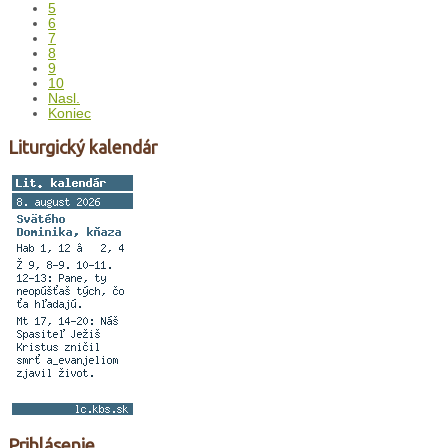
5
6
7
8
9
10
Nasl.
Koniec
Liturgický kalendár
Prihlásenie