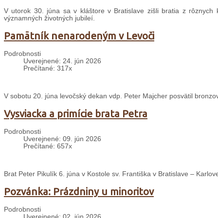
V utorok 30. júna sa v kláštore v Bratislave zišli bratia z rôznyc
významných životných jubileí.
Pamätník nenarodeným v Levoči
Podrobnosti
Uverejnené: 24. jún 2026
Prečítané: 317x
V sobotu 20. júna levočský dekan vdp. Peter Majcher posvätil bron
Vysviacka a primície brata Petra
Podrobnosti
Uverejnené: 09. jún 2026
Prečítané: 657x
Brat Peter Pikulík 6. júna v Kostole sv. Františka v Bratislave – Karlo
Pozvánka: Prázdniny u minoritov
Podrobnosti
Uverejnené: 02. jún 2026