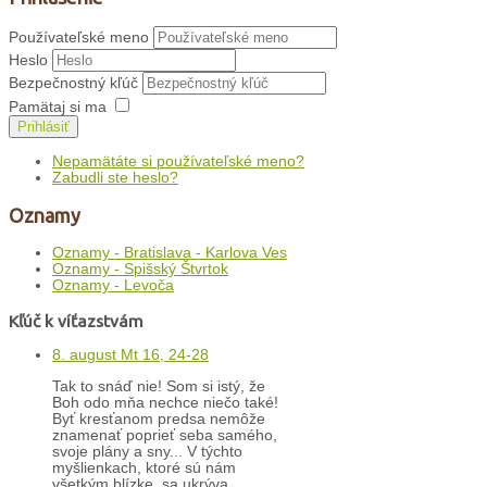
Používateľské meno
Heslo
Bezpečnostný kľúč
Pamätaj si ma
Prihlásiť
Nepamätáte si používateľské meno?
Zabudli ste heslo?
Oznamy
Oznamy - Bratislava - Karlova Ves
Oznamy - Spišský Štvrtok
Oznamy - Levoča
Kľúč k víťazstvám
8. august Mt 16, 24-28
Tak to snáď nie! Som si istý, že
Boh odo mňa nechce niečo také!
Byť kresťanom predsa nemôže
znamenať poprieť seba samého,
svoje plány a sny... V týchto
myšlienkach, ktoré sú nám
všetkým blízke, sa ukrýva