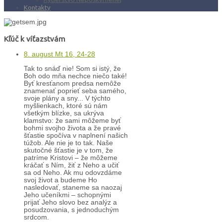
Kontakty
Kľúč k víťazstvám
8. august Mt 16, 24-28
Tak to snáď nie! Som si istý, že
Boh odo mňa nechce niečo také!
Byť kresťanom predsa nemôže
znamenať poprieť seba samého,
svoje plány a sny... V týchto
myšlienkach, ktoré sú nám
všetkým blízke, sa ukrýva
klamstvo: že sami môžeme byť
bohmi svojho života a že pravé
šťastie spočíva v naplnení našich
túžob. Ale nie je to tak. Naše
skutočné šťastie je v tom, že
patríme Kristovi – že môžeme
kráčať s Ním, žiť z Neho a učiť
sa od Neho. Ak mu odovzdáme
svoj život a budeme Ho
nasledovať, staneme sa naozaj
Jeho učeníkmi – schopnými
prijať Jeho slovo bez analýz a
posudzovania, s jednoduchým
srdcom.