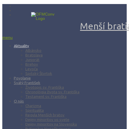
Menší bratia
menu
Aktuality
Albánsko
Bratislava
Juniorát
Brehov
Levoča
Spišský Štvrtok
Povolanie
Svätý František
Životopis sv. Františka
Chronológia života sv. Františka
Testament sv. Františka
O nás
Charizma
Spiritualita
Regula Menších bratov
Dejiny minoritov vo svete
Dejiny minoritov na Slovensku
Rytierstvo Nepoškvrnenej