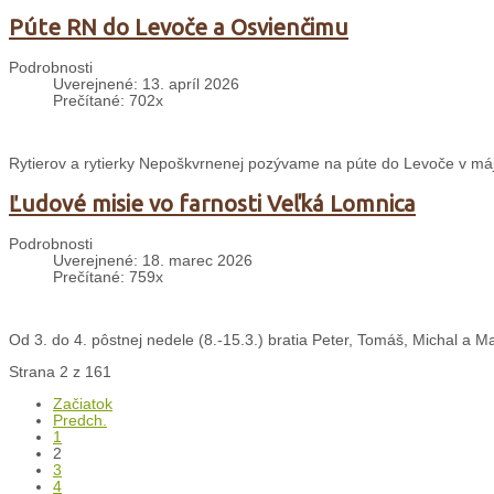
Púte RN do Levoče a Osvienčimu
Podrobnosti
Uverejnené: 13. apríl 2026
Prečítané: 702x
Rytierov a rytierky Nepoškvrnenej pozývame na púte do Levoče v máji
Ľudové misie vo farnosti Veľká Lomnica
Podrobnosti
Uverejnené: 18. marec 2026
Prečítané: 759x
Od 3. do 4. pôstnej nedele (8.-15.3.) bratia Peter, Tomáš, Michal a Ma
Strana 2 z 161
Začiatok
Predch.
1
2
3
4