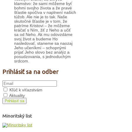
klamstvo: že sami môžeme byť
bohmi svojho života a že pravé
šťastie spočíva v naplnení našich
túžob. Ale nie je to tak. Naše
skutočné šťastie je v tom, že
patríme Kristovi – že môžeme
kráčať s Ním, žiť z Neho a učiť
sa od Neho. Ak mu odovzdáme
svoj život a budeme Ho
nasledovať, staneme sa naozaj
Jeho učeníkmi – schopnými
prijať Jeho slovo bez analýz a
posudzovania, s jednoduchým
srdcom.
Prihlásiť sa na odber
Kľúč k víťazstvám
Aktuality
Prihlásiť sa
Minoritský list