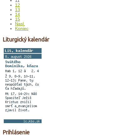
11
12
13
14
15
Nasl.
Koniec
Liturgický kalendár
Prihlásenie