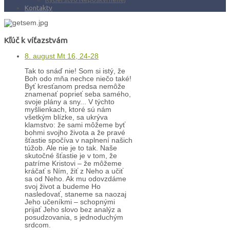
Kontakty
Kľúč k víťazstvám
8. august Mt 16, 24-28
Tak to snáď nie! Som si istý, že
Boh odo mňa nechce niečo také!
Byť kresťanom predsa nemôže
znamenať poprieť seba samého,
svoje plány a sny... V týchto
myšlienkach, ktoré sú nám
všetkým blízke, sa ukrýva
klamstvo: že sami môžeme byť
bohmi svojho života a že pravé
šťastie spočíva v naplnení našich
túžob. Ale nie je to tak. Naše
skutočné šťastie je v tom, že
patríme Kristovi – že môžeme
kráčať s Ním, žiť z Neho a učiť
sa od Neho. Ak mu odovzdáme
svoj život a budeme Ho
nasledovať, staneme sa naozaj
Jeho učeníkmi – schopnými
prijať Jeho slovo bez analýz a
posudzovania, s jednoduchým
srdcom.