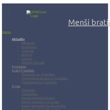
Menší bratia
menu
Aktuality
Albánsko
Bratislava
Juniorát
Brehov
Levoča
Spišský Štvrtok
Povolanie
Svätý František
Životopis sv. Františka
Chronológia života sv. Františka
Testament sv. Františka
O nás
Charizma
Spiritualita
Regula Menších bratov
Dejiny minoritov vo svete
Dejiny minoritov na Slovensku
Rytierstvo Nepoškvrnenej