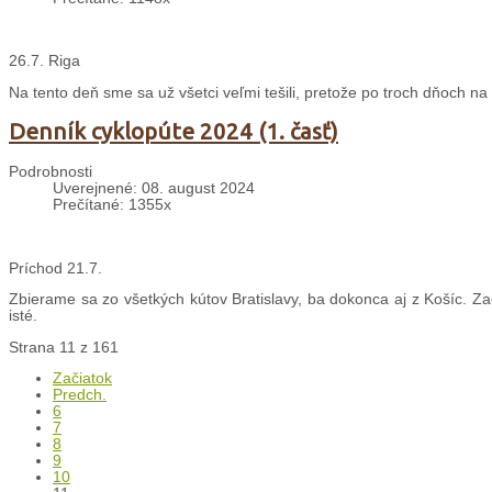
26.7. Riga
Na tento deň sme sa už všetci veľmi tešili, pretože po troch dňoch 
Denník cyklopúte 2024 (1. časť)
Podrobnosti
Uverejnené: 08. august 2024
Prečítané: 1355x
Príchod 21.7.
Zbierame sa zo všetkých kútov Bratislavy, ba dokonca aj z Košíc. Z
isté.
Strana 11 z 161
Začiatok
Predch.
6
7
8
9
10