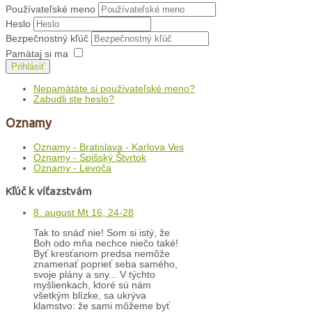
Používateľské meno
Heslo
Bezpečnostný kľúč
Pamätaj si ma
Prihlásiť
Nepamätáte si používateľské meno?
Zabudli ste heslo?
Oznamy
Oznamy - Bratislava - Karlova Ves
Oznamy - Spišský Štvrtok
Oznamy - Levoča
Kľúč k víťazstvám
8. august Mt 16, 24-28
Tak to snáď nie! Som si istý, že
Boh odo mňa nechce niečo také!
Byť kresťanom predsa nemôže
znamenať poprieť seba samého,
svoje plány a sny... V týchto
myšlienkach, ktoré sú nám
všetkým blízke, sa ukrýva
klamstvo: že sami môžeme byť