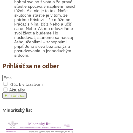
bohmi svojho života a že pravé
šťastie spočíva v naplnení našich
túžob. Ale nie je to tak. Naše
skutočné šťastie je v tom, že
patríme Kristovi – že môžeme
kráčať s Ním, žiť z Neho a učiť
sa od Neho. Ak mu odovzdáme
svoj život a budeme Ho
nasledovať, staneme sa naozaj
Jeho učeníkmi – schopnými
prijať Jeho slovo bez analýz a
posudzovania, s jednoduchým
srdcom.
Prihlásiť sa na odber
Kľúč k víťazstvám
Aktuality
Prihlásiť sa
Minoritský list