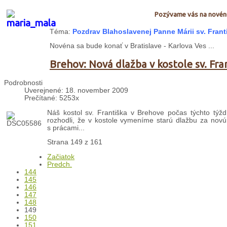
Pozývame vás na novénu
Téma:
Pozdrav Blahoslavenej Panne Márii sv. Frant
Novéna sa bude konať v Bratislave - Karlova Ves ...
Brehov: Nová dlažba v kostole sv. Fra
Podrobnosti
Uverejnené: 18. november 2009
Prečítané: 5253x
Náš kostol sv. Františka v Brehove počas týchto tý
rozhodli, že v kostole vymeníme starú dlažbu za novú.
s prácami...
Strana 149 z 161
Začiatok
Predch.
144
145
146
147
148
149
150
151