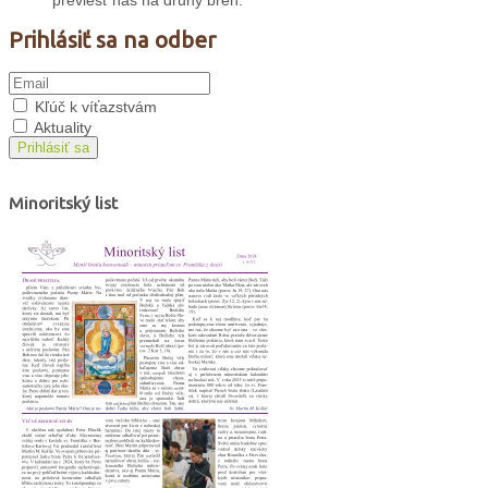
previesť nás na druhý breh.
Prihlásiť sa na odber
Kľúč k víťazstvám
Aktuality
Prihlásiť sa
Minoritský list