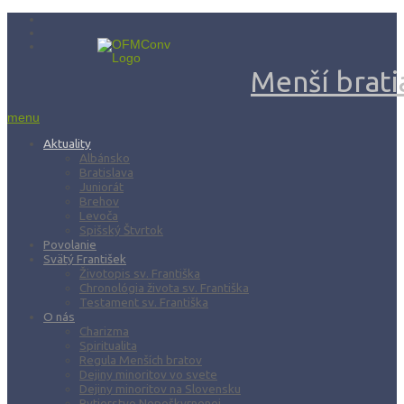
Menší bratia
menu
Aktuality
Albánsko
Bratislava
Juniorát
Brehov
Levoča
Spišský Štvrtok
Povolanie
Svätý František
Životopis sv. Františka
Chronológia života sv. Františka
Testament sv. Františka
O nás
Charizma
Spiritualita
Regula Menších bratov
Dejiny minoritov vo svete
Dejiny minoritov na Slovensku
Rytierstvo Nepoškvrnenej