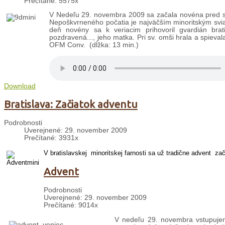
Prečítané: 5575x
V Nedeľu 29. novembra 2009 sa začala novéna pred s
Nepoškvrneného počatia je najväčším minoritským sviatko
deň novény sa k veriacim prihovoril gvardián br
pozdravená..., jeho matka. Pri sv. omši hrala a spiev
OFM Conv. (dĺžka: 13 min.)
Download
Bratislava: Začiatok adventu
Podrobnosti
Uverejnené: 29. november 2009
Prečítané: 3931x
V bratislavskej minoritskej farnosti sa už tradične advent
zač
Advent
Podrobnosti
Uverejnené: 29. november 2009
Prečítané: 9014x
V nedeľu 29. novembra vstupujeme