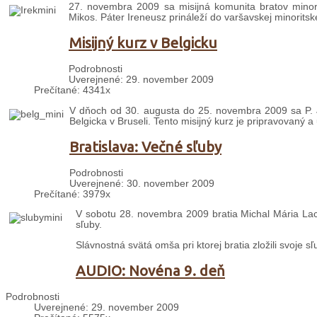
27. novembra 2009 sa misijná komunita bratov minori
Mikos. Páter Ireneusz prináleží do varšavskej minoritske
Misijný kurz v Belgicku
Podrobnosti
Uverejnené: 29. november 2009
Prečítané: 4341x
V dňoch od 30. augusta do 25. novembra 2009 sa P. J
Belgicka v Bruseli. Tento misijný kurz je pripravovaný 
Bratislava: Večné sľuby
Podrobnosti
Uverejnené: 30. november 2009
Prečítané: 3979x
V sobotu 28. novembra 2009 bratia Michal Mária Lac
sľuby.
Slávnostná svätá omša pri ktorej bratia zložili svoje sľu
AUDIO: Novéna 9. deň
Podrobnosti
Uverejnené: 29. november 2009