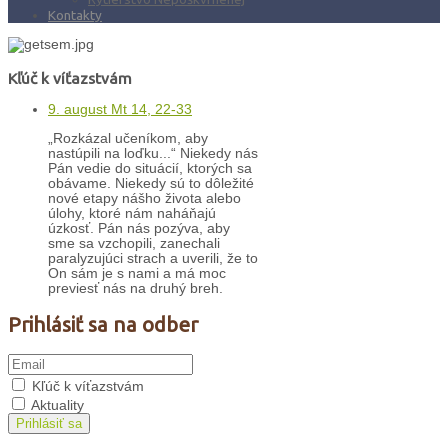
Kontakty
Kľúč k víťazstvám
9. august Mt 14, 22-33
„Rozkázal učeníkom, aby
nastúpili na loďku...“ Niekedy nás
Pán vedie do situácií, ktorých sa
obávame. Niekedy sú to dôležité
nové etapy nášho života alebo
úlohy, ktoré nám naháňajú
úzkosť. Pán nás pozýva, aby
sme sa vzchopili, zanechali
paralyzujúci strach a uverili, že to
On sám je s nami a má moc
previesť nás na druhý breh.
Prihlásiť sa na odber
Kľúč k víťazstvám
Aktuality
Prihlásiť sa