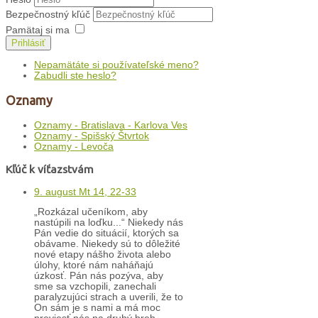
Bezpečnostný kľúč
Pamätaj si ma
Prihlásiť
Nepamätáte si používateľské meno?
Zabudli ste heslo?
Oznamy
Oznamy - Bratislava - Karlova Ves
Oznamy - Spišský Štvrtok
Oznamy - Levoča
Kľúč k víťazstvám
9. august Mt 14, 22-33
„Rozkázal učeníkom, aby
nastúpili na loďku...“ Niekedy nás
Pán vedie do situácií, ktorých sa
obávame. Niekedy sú to dôležité
nové etapy nášho života alebo
úlohy, ktoré nám naháňajú
úzkosť. Pán nás pozýva, aby
sme sa vzchopili, zanechali
paralyzujúci strach a uverili, že to
On sám je s nami a má moc