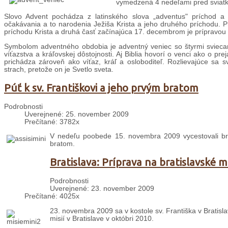
vymedzená 4 nedeľami pred sviatk
Slovo Advent pochádza z latinského slova „adventus" príchod a
očakávania a to narodenia Ježiša Krista a jeho druhého príchodu. P
príchodu Krista a druhá časť začínajúca 17. decembrom je prípravou ve
Symbolom adventného obdobia je adventný veniec so štyrmi sviecam
víťazstva a kráľovskej dôstojnosti. Aj Biblia hovorí o venci ako o pr
prichádza zároveň ako víťaz, kráľ a osloboditeľ. Rozlievajúce sa sv
strach, pretože on je Svetlo sveta.
Púť k sv. Františkovi a jeho prvým bratom
Podrobnosti
Uverejnené: 25. november 2009
Prečítané: 3782x
V nedeľu poobede 15. novembra 2009 vycestovali br.
bratom.
Bratislava: Príprava na bratislavské m
Podrobnosti
Uverejnené: 23. november 2009
Prečítané: 4025x
23. novembra 2009 sa v kostole sv. Františka v Bratislav
misií v Bratislave v októbri 2010.