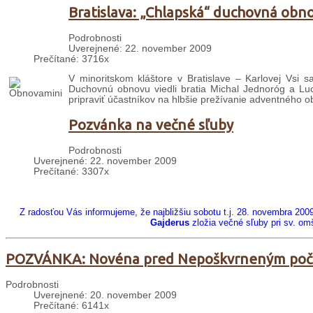
Bratislava: „Chlapská“ duchovná obn
Podrobnosti
Uverejnené: 22. november 2009
Prečítané: 3716x
V minoritskom kláštore v Bratislave – Karlovej Vsi
Duchovnú obnovu viedli bratia Michal Jednoróg a Luci
pripraviť účastníkov na hlbšie prežívanie adventného o
Pozvánka na večné sľuby
Podrobnosti
Uverejnené: 22. november 2009
Prečítané: 3307x
Z radosťou Vás informujeme, že najbližšiu sobotu t.j. 28. novembra 200
Gajderus
zložia večné sľuby pri sv. om
POZVÁNKA: Novéna pred Nepoškvrneným poč
Podrobnosti
Uverejnené: 20. november 2009
Prečítané: 6141x