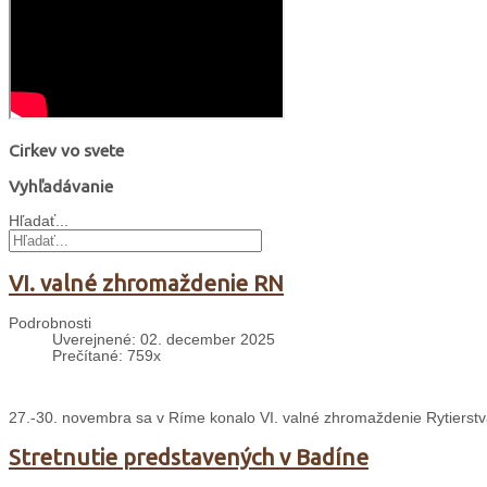
Cirkev vo svete
Vyhľadávanie
Hľadať...
VI. valné zhromaždenie RN
Podrobnosti
Uverejnené: 02. december 2025
Prečítané: 759x
27.-30. novembra sa v Ríme konalo VI. valné zhromaždenie Rytierst
Stretnutie predstavených v Badíne