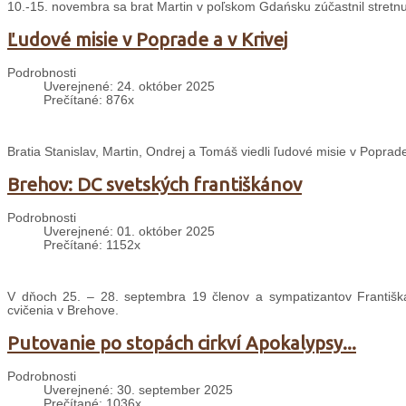
10.-15. novembra sa brat Martin v poľskom Gdańsku zúčastnil stretnu
Ľudové misie v Poprade a v Krivej
Podrobnosti
Uverejnené: 24. október 2025
Prečítané: 876x
Bratia Stanislav, Martin, Ondrej a Tomáš viedli ľudové misie v Poprade
Brehov: DC svetských františkánov
Podrobnosti
Uverejnené: 01. október 2025
Prečítané: 1152x
V dňoch 25. – 28. septembra 19 členov a sympatizantov Františ
cvičenia v Brehove.
Putovanie po stopách cirkví Apokalypsy...
Podrobnosti
Uverejnené: 30. september 2025
Prečítané: 1036x