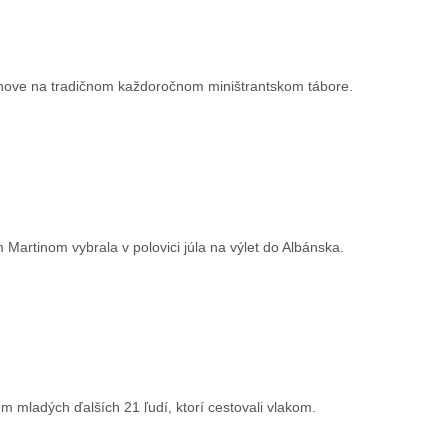
Brehove na tradičnom každoročnom miništrantskom tábore.
Martinom vybrala v polovici júla na výlet do Albánska.
m mladých ďalších 21 ľudí, ktorí cestovali vlakom.