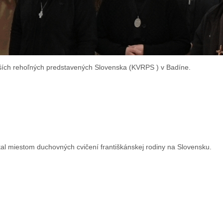
yšších rehoľných predstavených Slovenska (KVRPS ) v Badíne.
tal miestom duchovných cvičení františkánskej rodiny na Slovensku.