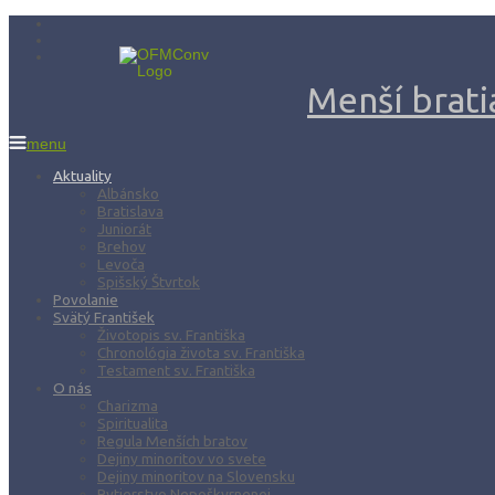
Menší bratia
menu
Aktuality
Albánsko
Bratislava
Juniorát
Brehov
Levoča
Spišský Štvrtok
Povolanie
Svätý František
Životopis sv. Františka
Chronológia života sv. Františka
Testament sv. Františka
O nás
Charizma
Spiritualita
Regula Menších bratov
Dejiny minoritov vo svete
Dejiny minoritov na Slovensku
Rytierstvo Nepoškvrnenej