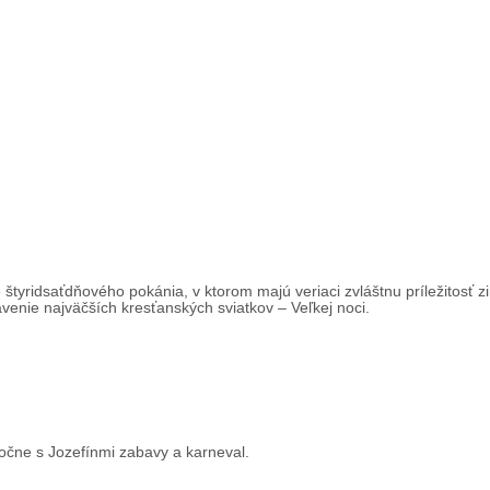
tyridsaťdňového pokánia, v ktorom majú veriaci zvláštnu príležitosť zi
ávenie najväčších kresťanských sviatkov – Veľkej noci.
oločne s Jozefínmi zabavy a karneval.