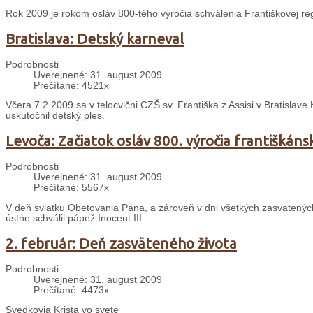
Rok 2009 je rokom osláv 800-tého výročia schválenia Františkovej re
Bratislava: Detský karneval
Podrobnosti
Uverejnené: 31. august 2009
Prečítané: 4521x
Včera 7.2.2009 sa v telocvični CZŠ sv. Františka z Assisi v Bratislave
uskutočnil detský ples.
Levoča: Začiatok osláv 800. výročia františkáns
Podrobnosti
Uverejnené: 31. august 2009
Prečítané: 5567x
V deň sviatku Obetovania Pána, a zároveň v dni všetkých zasvätených o
ústne schválil pápež Inocent III.
2. február: Deň zasväteného života
Podrobnosti
Uverejnené: 31. august 2009
Prečítané: 4473x
Svedkovia Krista vo svete