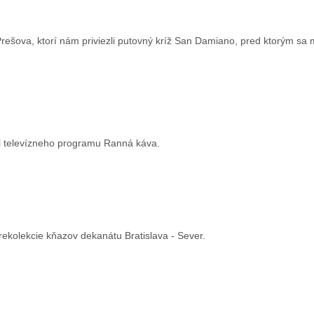
rešova, ktorí nám priviezli putovný kríž San Damiano, pred ktorým sa m
il televízneho programu Ranná káva.
i rekolekcie kňazov dekanátu Bratislava - Sever.