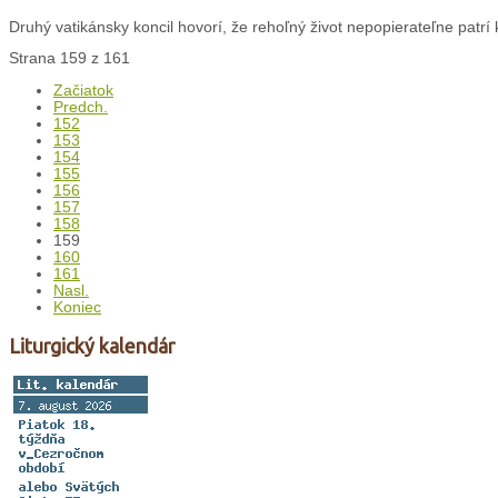
Druhý vatikánsky koncil hovorí, že rehoľný život nepopierateľne patrí k 
Strana 159 z 161
Začiatok
Predch.
152
153
154
155
156
157
158
159
160
161
Nasl.
Koniec
Liturgický kalendár