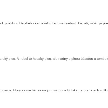
ok pustili do Detského karnevalu. Keď mali radosť dospelí, môžu ju pr
arský ples. A nebol to hocaký ples, ale riadny s plnou účasťou a tombol
provincie, ktorý sa nachádza na juhovýchode Poľska na hraniciach s Ukr