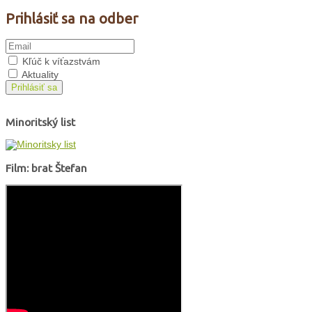
Prihlásiť sa na odber
Kľúč k víťazstvám
Aktuality
Prihlásiť sa
Minoritský list
Film: brat Štefan