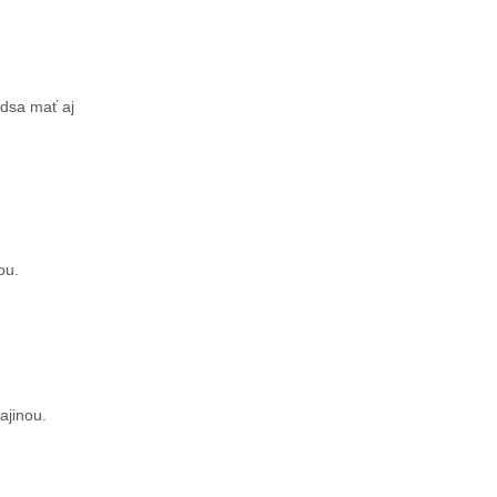
edsa mať aj
ou.
ajinou.