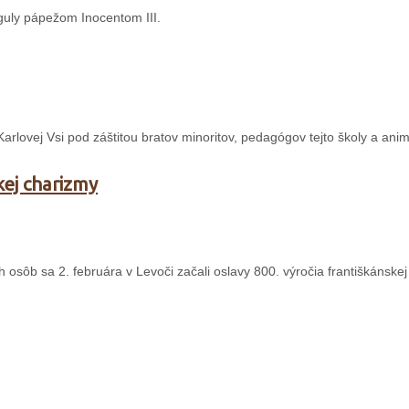
guly pápežom Inocentom III.
 Karlovej Vsi pod záštitou bratov minoritov, pedagógov tejto školy a ani
kej charizmy
sôb sa 2. februára v Levoči začali oslavy 800. výročia františkánskej 