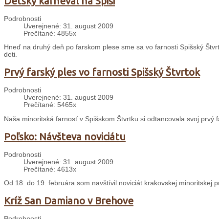
Detský karneval na Spiši
Podrobnosti
Uverejnené: 31. august 2009
Prečítané: 4855x
Hneď na druhý deň po farskom plese sme sa vo farnosti Spišský Štvrt
deti.
Prvý farský ples vo farnosti Spišský Štvrtok
Podrobnosti
Uverejnené: 31. august 2009
Prečítané: 5465x
Naša minoritská farnosť v Spišskom Štvrtku si odtancovala svoj prvý f
Poľsko: Návšteva noviciátu
Podrobnosti
Uverejnené: 31. august 2009
Prečítané: 4613x
Od 18. do 19. februára som navštívil noviciát krakovskej minoritskej 
Kríž San Damiano v Brehove
Podrobnosti