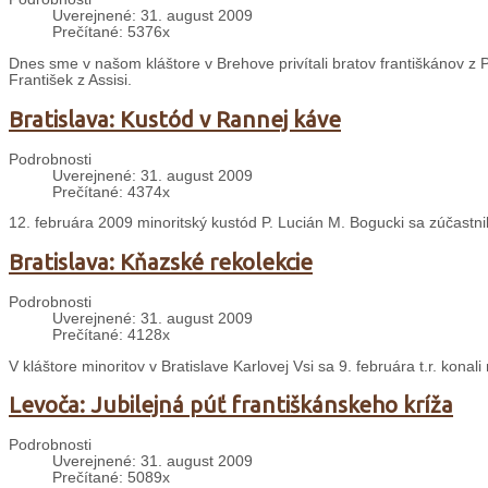
Uverejnené: 31. august 2009
Prečítané: 5376x
Dnes sme v našom kláštore v Brehove privítali bratov františkánov z P
František z Assisi.
Bratislava: Kustód v Rannej káve
Podrobnosti
Uverejnené: 31. august 2009
Prečítané: 4374x
12. februára 2009 minoritský kustód P. Lucián M. Bogucki sa zúčastn
Bratislava: Kňazské rekolekcie
Podrobnosti
Uverejnené: 31. august 2009
Prečítané: 4128x
V kláštore minoritov v Bratislave Karlovej Vsi sa 9. februára t.r. konal
Levoča: Jubilejná púť františkánskeho kríža
Podrobnosti
Uverejnené: 31. august 2009
Prečítané: 5089x