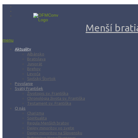
Menší bratia
menu
Aktuality
Albánsko
Bratislava
Juniorát
Brehov
Levoča
Spišský Štvrtok
Povolanie
Svätý František
Životopis sv. Františka
Chronológia života sv. Františka
Testament sv. Františka
O nás
Charizma
Spiritualita
Regula Menších bratov
Dejiny minoritov vo svete
Dejiny minoritov na Slovensku
Rytierstvo Nepoškvrnenej