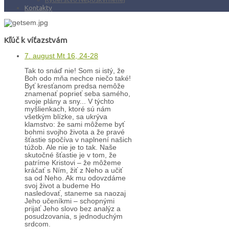
Kontakty
Kľúč k víťazstvám
7. august Mt 16, 24-28
Tak to snáď nie! Som si istý, že
Boh odo mňa nechce niečo také!
Byť kresťanom predsa nemôže
znamenať poprieť seba samého,
svoje plány a sny... V týchto
myšlienkach, ktoré sú nám
všetkým blízke, sa ukrýva
klamstvo: že sami môžeme byť
bohmi svojho života a že pravé
šťastie spočíva v naplnení našich
túžob. Ale nie je to tak. Naše
skutočné šťastie je v tom, že
patríme Kristovi – že môžeme
kráčať s Ním, žiť z Neho a učiť
sa od Neho. Ak mu odovzdáme
svoj život a budeme Ho
nasledovať, staneme sa naozaj
Jeho učeníkmi – schopnými
prijať Jeho slovo bez analýz a
posudzovania, s jednoduchým
srdcom.