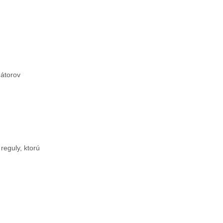
mátorov
reguly, ktorú