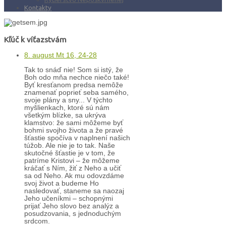
Kontakty
Kľúč k víťazstvám
8. august Mt 16, 24-28
Tak to snáď nie! Som si istý, že
Boh odo mňa nechce niečo také!
Byť kresťanom predsa nemôže
znamenať poprieť seba samého,
svoje plány a sny... V týchto
myšlienkach, ktoré sú nám
všetkým blízke, sa ukrýva
klamstvo: že sami môžeme byť
bohmi svojho života a že pravé
šťastie spočíva v naplnení našich
túžob. Ale nie je to tak. Naše
skutočné šťastie je v tom, že
patríme Kristovi – že môžeme
kráčať s Ním, žiť z Neho a učiť
sa od Neho. Ak mu odovzdáme
svoj život a budeme Ho
nasledovať, staneme sa naozaj
Jeho učeníkmi – schopnými
prijať Jeho slovo bez analýz a
posudzovania, s jednoduchým
srdcom.