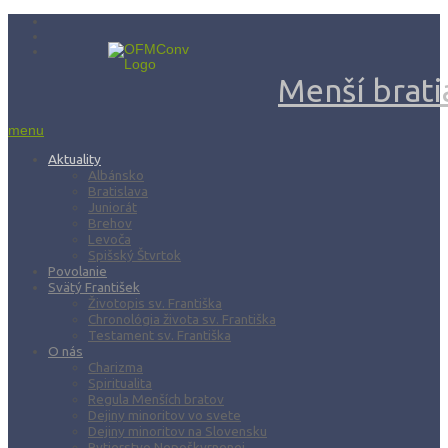
Menší bratia
menu
Aktuality
Albánsko
Bratislava
Juniorát
Brehov
Levoča
Spišský Štvrtok
Povolanie
Svätý František
Životopis sv. Františka
Chronológia života sv. Františka
Testament sv. Františka
O nás
Charizma
Spiritualita
Regula Menších bratov
Dejiny minoritov vo svete
Dejiny minoritov na Slovensku
Rytierstvo Nepoškvrnenej