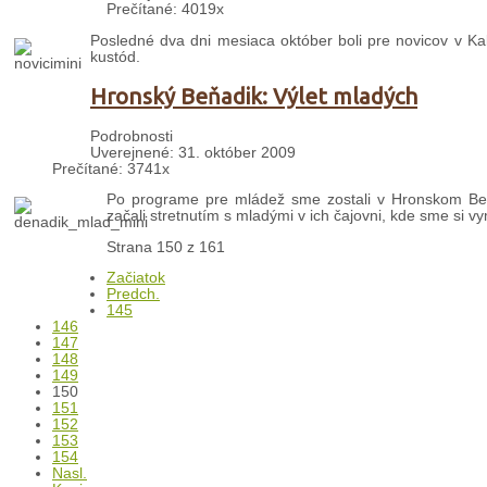
Prečítané: 4019x
Posledné dva dni mesiaca október boli pre novicov v Kalw
kustód.
Hronský Beňadik: Výlet mladých
Podrobnosti
Uverejnené: 31. október 2009
Prečítané: 3741x
Po programe pre mládež sme zostali v Hronskom Beň
začali stretnutím s mladými v ich čajovni, kde sme si vym
Strana 150 z 161
Začiatok
Predch.
145
146
147
148
149
150
151
152
153
154
Nasl.