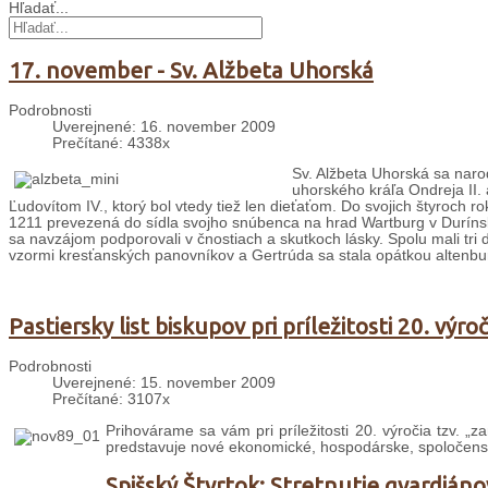
Hľadať...
17. november - Sv. Alžbeta Uhorská
Podrobnosti
Uverejnené: 16. november 2009
Prečítané: 4338x
Sv. Alžbeta Uhorská sa naro
uhorského kráľa Ondreja II.
Ľudovítom IV., ktorý bol vtedy tiež len dieťaťom. Do svojich štyroch 
1211 prevezená do sídla svojho snúbenca na hrad Wartburg v Durínsk
sa navzájom podporovali v čnostiach a skutkoch lásky. Spolu mali tri d
vzormi kresťanských panovníkov a Gertrúda sa stala opátkou altenbur
Pastiersky list biskupov pri príležitosti 20. výr
Podrobnosti
Uverejnené: 15. november 2009
Prečítané: 3107x
Prihovárame sa vám pri príležitosti 20. výročia tzv. „
predstavuje nové ekonomické, hospodárske, spoločenské,
Spišský Štvrtok: Stretnutie gvardiáno