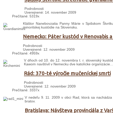
Podrobnosti
Uverejnené: 14. november 2009
Prečítané: 5319x
Kláštor Nanebovzatia Panny Márie v Spišskom Štvrtk
minoritskej kustódie na Slovensku.
Nemecko: Páter kustód v Renovabis a 
Podrobnosti
Uverejnené: 12. november 2009
Prečítané: 4959x
V dňoch od 10. do 12. novembra t. r. slovenský kustó
Kawom navštívil v Nemecku dve katolícke organizácie...
Rád: 370-té výročie mučeníckej smrti
Podrobnosti
Uverejnené: 12. november 2009
Prečítané: 3337x
V nedeľu 9. 11. 2009 v obci Rad, ktorá sa nachádza 
bratov.
Bratislava: Návšteva provinciála z Var