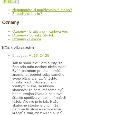
Prihlásiť
Nepamätáte si používateľské meno?
Zabudli ste heslo?
Oznamy
Oznamy - Bratislava - Karlova Ves
Oznamy - Spišský Štvrtok
Oznamy - Levoča
Kľúč k víťazstvám
8. august Mt 16, 24-28
Tak to snáď nie! Som si istý, že
Boh odo mňa nechce niečo také!
Byť kresťanom predsa nemôže
znamenať poprieť seba samého,
svoje plány a sny... V týchto
myšlienkach, ktoré sú nám
všetkým blízke, sa ukrýva
klamstvo: že sami môžeme byť
bohmi svojho života a že pravé
šťastie spočíva v naplnení našich
túžob. Ale nie je to tak. Naše
skutočné šťastie je v tom, že
patríme Kristovi – že môžeme
kráčať s Ním, žiť z Neho a učiť