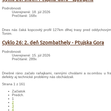
Podrobnosti
Uverejnené: 18. júl 2026
Prečítané: 168x
Dnes nás čaká kopcovitý profil 127km dlhej trasy pred oddychovým
Tonim.
Cyklo 26: 2. deň Szombathely - Ptujska Gora
Podrobnosti
Uverejnené: 15. júl 2026
Prečítané: 289x
Dnešné ráno začalo raňajkami, rannými chválami a sv.omšou u fran
defekty aj technické problémy nás obchádzali.
Strana 1 z 161
Začiatok
Predch.
1
2
3
4