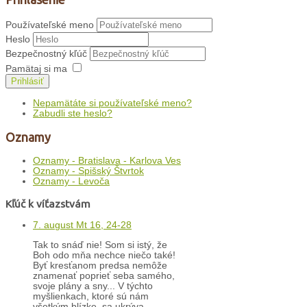
Používateľské meno
Heslo
Bezpečnostný kľúč
Pamätaj si ma
Prihlásiť
Nepamätáte si používateľské meno?
Zabudli ste heslo?
Oznamy
Oznamy - Bratislava - Karlova Ves
Oznamy - Spišský Štvrtok
Oznamy - Levoča
Kľúč k víťazstvám
7. august Mt 16, 24-28
Tak to snáď nie! Som si istý, že
Boh odo mňa nechce niečo také!
Byť kresťanom predsa nemôže
znamenať poprieť seba samého,
svoje plány a sny... V týchto
myšlienkach, ktoré sú nám
všetkým blízke, sa ukrýva