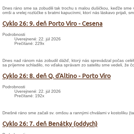
Dnes ráno sme sa zobudili tak trochu s malou dušičkou, keďže sme v
omši a vrelej rozlúčke s bratmi kapucínmi, ktorí nás láskavo prijali, s
Cyklo 26: 9. deň Porto Viro - Cesena
Podrobnosti
Uverejnené: 22. júl 2026
Prečítané: 229x
Dnes nad ránom nás zobudil dážď, ktorý nás sprevádzal počas celé
sa príjemne schladilo, no vďaka správam zo satelitu sme vedeli, že č
Cyklo 26: 8. deň Q. d'Altino - Porto Viro
Podrobnosti
Uverejnené: 22. júl 2026
Prečítané: 192x
Dnešné ráno sme začali sv. omšou a rannými chválami v kostolíku (taki
Cyklo 26: 7. deň Benátky (oddych)