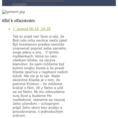
Kontakty
Kľúč k víťazstvám
7. august Mt 16, 24-28
Tak to snáď nie! Som si istý, že
Boh odo mňa nechce niečo také!
Byť kresťanom predsa nemôže
znamenať poprieť seba samého,
svoje plány a sny... V týchto
myšlienkach, ktoré sú nám
všetkým blízke, sa ukrýva
klamstvo: že sami môžeme byť
bohmi svojho života a že pravé
šťastie spočíva v naplnení našich
túžob. Ale nie je to tak. Naše
skutočné šťastie je v tom, že
patríme Kristovi – že môžeme
kráčať s Ním, žiť z Neho a učiť
sa od Neho. Ak mu odovzdáme
svoj život a budeme Ho
nasledovať, staneme sa naozaj
Jeho učeníkmi – schopnými
prijať Jeho slovo bez analýz a
posudzovania, s jednoduchým
srdcom.