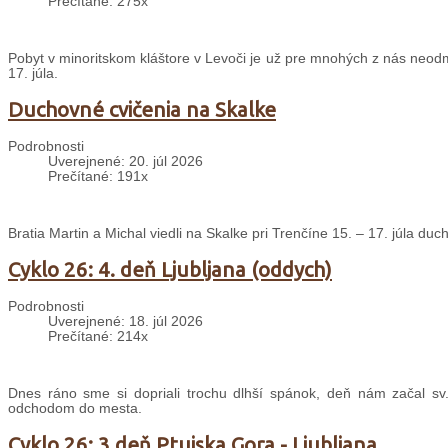
Prečítané: 275x
Pobyt v minoritskom kláštore v Levoči je už pre mnohých z nás neodm
17. júla.
Duchovné cvičenia na Skalke
Podrobnosti
Uverejnené: 20. júl 2026
Prečítané: 191x
Bratia Martin a Michal viedli na Skalke pri Trenčíne 15. – 17. júla d
Cyklo 26: 4. deň Ljubljana (oddych)
Podrobnosti
Uverejnené: 18. júl 2026
Prečítané: 214x
Dnes ráno sme si dopriali trochu dlhší spánok, deň nám začal sv
odchodom do mesta.
Cyklo 26: 3.deň Ptujska Gora - Ljubljana