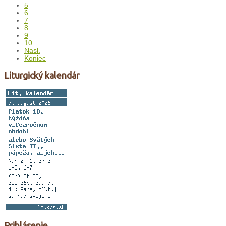
5
6
7
8
9
10
Nasl.
Koniec
Liturgický kalendár
Prihlásenie