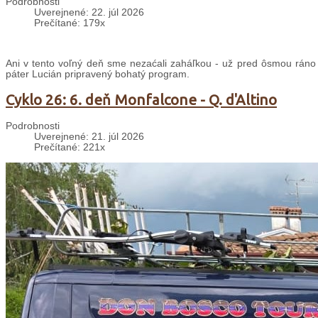
Podrobnosti
Uverejnené: 22. júl 2026
Prečítané: 179x
Ani v tento voľný deň sme nezaćali zaháľkou - už pred ôsmou ráno
páter Lucián pripravený bohatý program.
Cyklo 26: 6. deň Monfalcone - Q. d'Altino
Podrobnosti
Uverejnené: 21. júl 2026
Prečítané: 221x