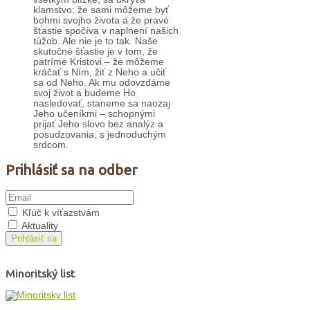
klamstvo: že sami môžeme byť
bohmi svojho života a že pravé
šťastie spočíva v naplnení našich
túžob. Ale nie je to tak. Naše
skutočné šťastie je v tom, že
patríme Kristovi – že môžeme
kráčať s Ním, žiť z Neho a učiť
sa od Neho. Ak mu odovzdáme
svoj život a budeme Ho
nasledovať, staneme sa naozaj
Jeho učeníkmi – schopnými
prijať Jeho slovo bez analýz a
posudzovania, s jednoduchým
srdcom.
Prihlásiť sa na odber
Kľúč k víťazstvám
Aktuality
Prihlásiť sa
Minoritský list