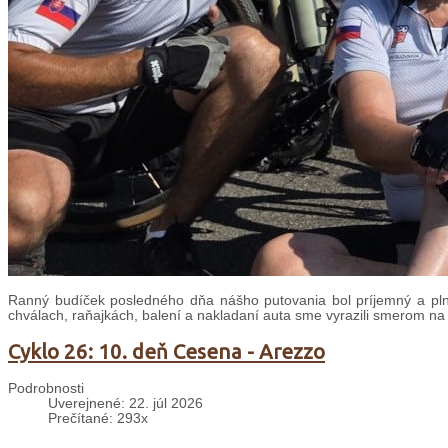
Ranný budíček posledného dňa nášho putovania bol príjemný a plný
chválach, raňajkách, balení a nakladaní auta sme vyrazili smerom na
Cyklo 26: 10. deň Cesena - Arezzo
Podrobnosti
Uverejnené: 22. júl 2026
Prečítané: 293x