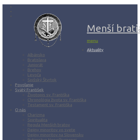
Menší bratia
menu
Aktuality
Albánsko
Bratislava
Juniorát
Brehov
Levoča
Spišský Štvrtok
Povolanie
Svätý František
Životopis sv. Františka
Chronológia života sv. Františka
Testament sv. Františka
O nás
Charizma
Spiritualita
Regula Menších bratov
Dejiny minoritov vo svete
Dejiny minoritov na Slovensku
Rytierstvo Nepoškvrnenej