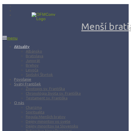
Menší bratia
menu
Aktuality
Albánsko
Bratislava
Juniorát
Brehov
Levoča
Spišský Štvrtok
Povolanie
Svätý František
Životopis sv. Františka
Chronológia života sv. Františka
Testament sv. Františka
O nás
Charizma
Spiritualita
Regula Menších bratov
Dejiny minoritov vo svete
Dejiny minoritov na Slovensku
Rytierstvo Nepoškvrnenej