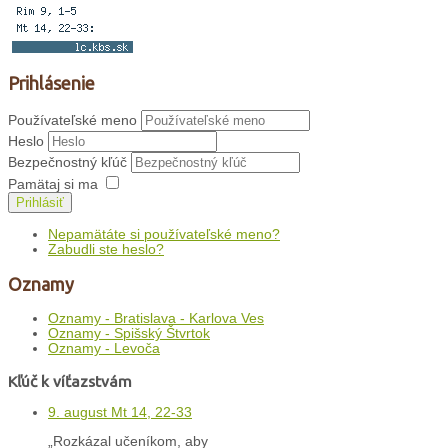
Prihlásenie
Používateľské meno
Heslo
Bezpečnostný kľúč
Pamätaj si ma
Prihlásiť
Nepamätáte si používateľské meno?
Zabudli ste heslo?
Oznamy
Oznamy - Bratislava - Karlova Ves
Oznamy - Spišský Štvrtok
Oznamy - Levoča
Kľúč k víťazstvám
9. august Mt 14, 22-33
„Rozkázal učeníkom, aby