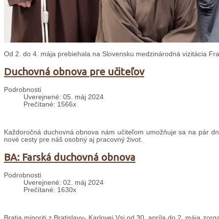
Od 2. do 4. mája prebiehala na Slovensku medzinárodná vizitácia Fr
Duchovná obnova pre učiteľov
Podrobnosti
Uverejnené: 05. máj 2024
Prečítané: 1566x
Každoročná duchovná obnova nám učiteľom umožňuje sa na pár dní 
nové cesty pre náš osobný aj pracovný život.
BA: Farská duchovná obnova
Podrobnosti
Uverejnené: 02. máj 2024
Prečítané: 1630x
Bratia minoriti z Bratislavy- Karlovej Vsi od 30. apríla do 2. mája zor