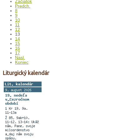
Začiatok
Predch.
8
9
10
11
12
13
14
15
16
17
Nasl.
Koniec
Liturgický kalendár