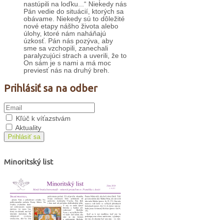
nastúpili na loďku...“ Niekedy nás
Pán vedie do situácií, ktorých sa
obávame. Niekedy sú to dôležité
nové etapy nášho života alebo
úlohy, ktoré nám naháňajú
úzkosť. Pán nás pozýva, aby
sme sa vzchopili, zanechali
paralyzujúci strach a uverili, že to
On sám je s nami a má moc
previesť nás na druhý breh.
Prihlásiť sa na odber
Kľúč k víťazstvám
Aktuality
Prihlásiť sa
Minoritský list