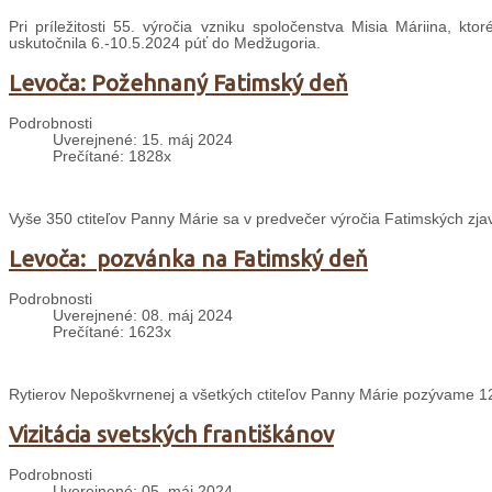
Pri príležitosti 55. výročia vzniku spoločenstva Misia Máriina,
uskutočnila 6.-10.5.2024 púť do Medžugoria.
Levoča: Požehnaný Fatimský deň
Podrobnosti
Uverejnené: 15. máj 2024
Prečítané: 1828x
Vyše 350 ctiteľov Panny Márie sa v predvečer výročia Fatimských zja
Levoča: pozvánka na Fatimský deň
Podrobnosti
Uverejnené: 08. máj 2024
Prečítané: 1623x
Rytierov Nepoškvrnenej a všetkých ctiteľov Panny Márie pozývame 1
Vizitácia svetských františkánov
Podrobnosti
Uverejnené: 05. máj 2024