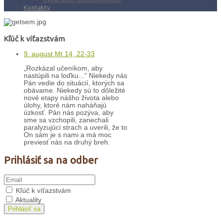
Kontakty
Kľúč k víťazstvám
9. august Mt 14, 22-33
„Rozkázal učeníkom, aby
nastúpili na loďku...“ Niekedy nás
Pán vedie do situácií, ktorých sa
obávame. Niekedy sú to dôležité
nové etapy nášho života alebo
úlohy, ktoré nám naháňajú
úzkosť. Pán nás pozýva, aby
sme sa vzchopili, zanechali
paralyzujúci strach a uverili, že to
On sám je s nami a má moc
previesť nás na druhý breh.
Prihlásiť sa na odber
Kľúč k víťazstvám
Aktuality
Prihlásiť sa