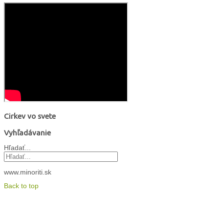
Cirkev vo svete
Vyhľadávanie
Hľadať...
www.minoriti.sk
Back to top