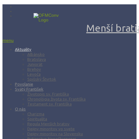
Menší bratia
menu
Aktuality
Albánsko
Bratislava
Juniorát
Brehov
Levoča
Spišský Štvrtok
Povolanie
Svätý František
Životopis sv. Františka
Chronológia života sv. Františka
Testament sv. Františka
O nás
Charizma
Spiritualita
Regula Menších bratov
Dejiny minoritov vo svete
Dejiny minoritov na Slovensku
Rytierstvo Nepoškvrnenej