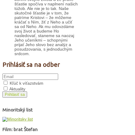
šťastie spočíva v naplnení našich
túžob. Ale nie je to tak. Naše
skutočné šťastie je v tom, že
patríme Kristovi – že môžeme
kráčať s Ním, žiť z Neho a učiť
sa od Neho. Ak mu odovzdáme
svoj život a budeme Ho
nasledovať, staneme sa naozaj
Jeho učeníkmi – schopnými
prijať Jeho slovo bez analýz a
posudzovania, s jednoduchým
srdcom.
Prihlásiť sa na odber
Kľúč k víťazstvám
Aktuality
Prihlásiť sa
Minoritský list
Film: brat Štefan