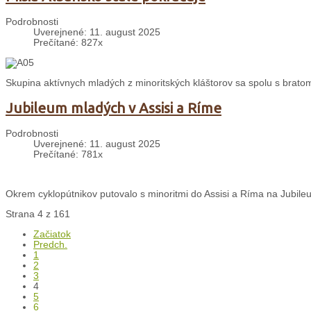
Podrobnosti
Uverejnené: 11. august 2025
Prečítané: 827x
Skupina aktívnych mladých z minoritských kláštorov sa spolu s bratom 
Jubileum mladých v Assisi a Ríme
Podrobnosti
Uverejnené: 11. august 2025
Prečítané: 781x
Okrem cyklopútnikov putovalo s minoritmi do Assisi a Ríma na Jubileu
Strana 4 z 161
Začiatok
Predch.
1
2
3
4
5
6