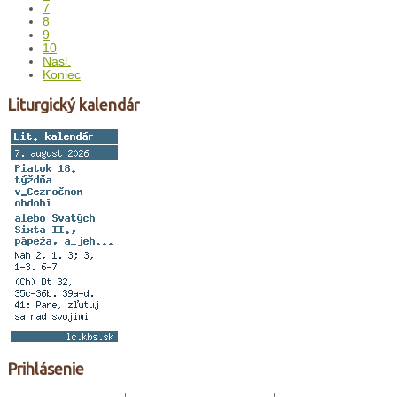
7
8
9
10
Nasl.
Koniec
Liturgický kalendár
Prihlásenie