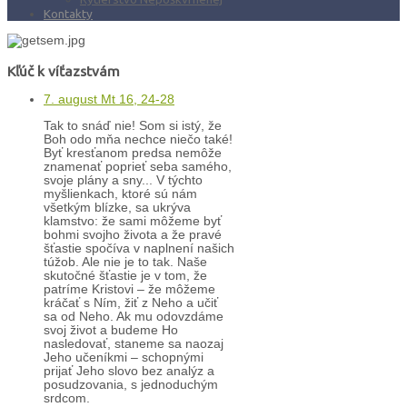
Kontakty
Kľúč k víťazstvám
7. august Mt 16, 24-28
Tak to snáď nie! Som si istý, že
Boh odo mňa nechce niečo také!
Byť kresťanom predsa nemôže
znamenať poprieť seba samého,
svoje plány a sny... V týchto
myšlienkach, ktoré sú nám
všetkým blízke, sa ukrýva
klamstvo: že sami môžeme byť
bohmi svojho života a že pravé
šťastie spočíva v naplnení našich
túžob. Ale nie je to tak. Naše
skutočné šťastie je v tom, že
patríme Kristovi – že môžeme
kráčať s Ním, žiť z Neho a učiť
sa od Neho. Ak mu odovzdáme
svoj život a budeme Ho
nasledovať, staneme sa naozaj
Jeho učeníkmi – schopnými
prijať Jeho slovo bez analýz a
posudzovania, s jednoduchým
srdcom.