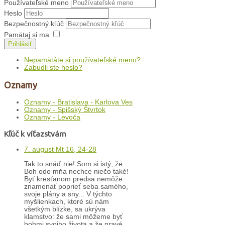
Používateľské meno
Heslo
Bezpečnostný kľúč
Pamätaj si ma
Prihlásiť
Nepamätáte si používateľské meno?
Zabudli ste heslo?
Oznamy
Oznamy - Bratislava - Karlova Ves
Oznamy - Spišský Štvrtok
Oznamy - Levoča
Kľúč k víťazstvám
7. august Mt 16, 24-28
Tak to snáď nie! Som si istý, že
Boh odo mňa nechce niečo také!
Byť kresťanom predsa nemôže
znamenať poprieť seba samého,
svoje plány a sny... V týchto
myšlienkach, ktoré sú nám
všetkým blízke, sa ukrýva
klamstvo: že sami môžeme byť
bohmi svojho života a že pravé