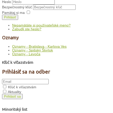
Heslo
Bezpečnostný kľúč
Pamätaj si ma
Prihlásiť
Nepamätáte si používateľské meno?
Zabudli ste heslo?
Oznamy
Oznamy - Bratislava - Karlova Ves
Oznamy - Spišský Štvrtok
Oznamy - Levoča
Kľúč k víťazstvám
Prihlásiť sa na odber
Kľúč k víťazstvám
Aktuality
Prihlásiť sa
Minoritský list