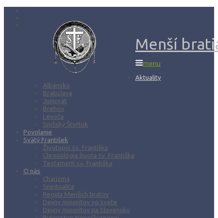
Menší bratia
menu
Aktuality
Albánsko
Bratislava
Juniorát
Brehov
Levoča
Spišský Štvrtok
Povolanie
Svätý František
Životopis sv. Františka
Chronológia života sv. Františka
Testament sv. Františka
O nás
Charizma
Spiritualita
Regula Menších bratov
Dejiny minoritov vo svete
Dejiny minoritov na Slovensku
Rytierstvo Nepoškvrnenej