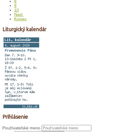
8
9
10
Nasl.
Koniec
Liturgický kalendár
Prihlásenie
Používateľské meno