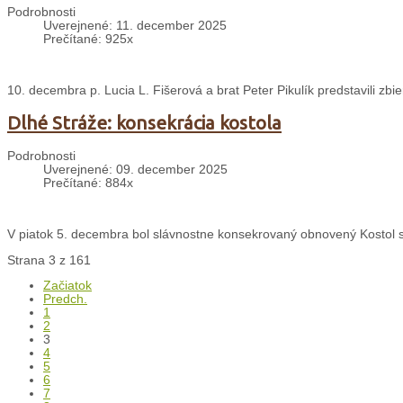
Podrobnosti
Uverejnené: 11. december 2025
Prečítané: 925x
10. decembra p. Lucia L. Fišerová a brat Peter Pikulík predstavili zbie
Dlhé Stráže: konsekrácia kostola
Podrobnosti
Uverejnené: 09. december 2025
Prečítané: 884x
V piatok 5. decembra bol slávnostne konsekrovaný obnovený Kostol sv
Strana 3 z 161
Začiatok
Predch.
1
2
3
4
5
6
7