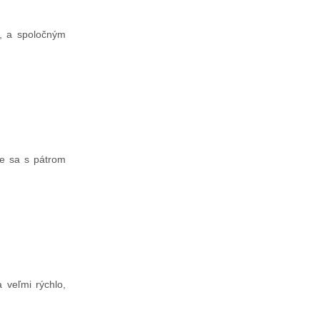
i, a spoločným
me sa s pátrom
 veľmi rýchlo,