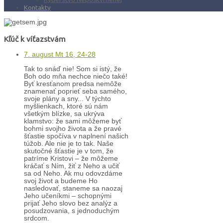
Kontakty
Kľúč k víťazstvám
7. august Mt 16, 24-28
Tak to snáď nie! Som si istý, že
Boh odo mňa nechce niečo také!
Byť kresťanom predsa nemôže
znamenať poprieť seba samého,
svoje plány a sny... V týchto
myšlienkach, ktoré sú nám
všetkým blízke, sa ukrýva
klamstvo: že sami môžeme byť
bohmi svojho života a že pravé
šťastie spočíva v naplnení našich
túžob. Ale nie je to tak. Naše
skutočné šťastie je v tom, že
patríme Kristovi – že môžeme
kráčať s Ním, žiť z Neho a učiť
sa od Neho. Ak mu odovzdáme
svoj život a budeme Ho
nasledovať, staneme sa naozaj
Jeho učeníkmi – schopnými
prijať Jeho slovo bez analýz a
posudzovania, s jednoduchým
srdcom.