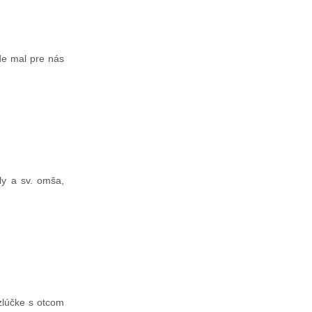
de mal pre nás
ly a sv. omša,
zlúčke s otcom