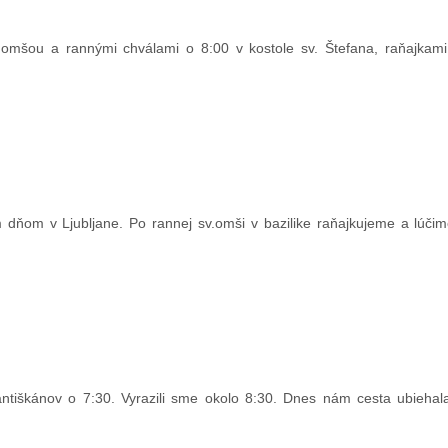
.omšou a rannými chválami o 8:00 v kostole sv. Štefana, raňajkam
 dňom v Ljubljane. Po rannej sv.omši v bazilike raňajkujeme a lúči
tiškánov o 7:30. Vyrazili sme okolo 8:30. Dnes nám cesta ubiehala