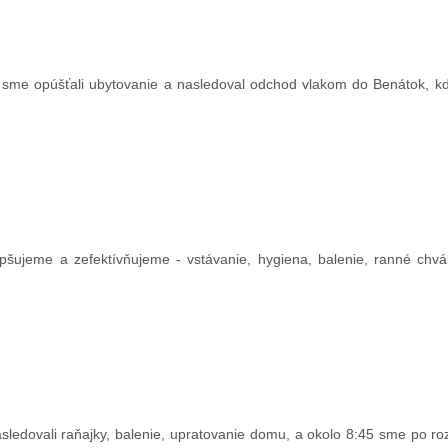
 sme opúšťali ubytovanie a nasledoval odchod vlakom do Benátok, k
pšujeme a zefektívňujeme - vstávanie, hygiena, balenie, ranné chvá
ledovali raňajky, balenie, upratovanie domu, a okolo 8:45 sme po ro