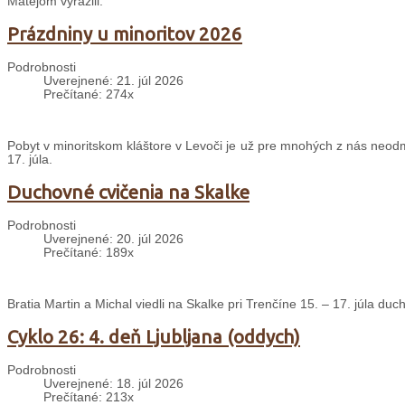
Matejom vyrazili.
Prázdniny u minoritov 2026
Podrobnosti
Uverejnené: 21. júl 2026
Prečítané: 274x
Pobyt v minoritskom kláštore v Levoči je už pre mnohých z nás neodm
17. júla.
Duchovné cvičenia na Skalke
Podrobnosti
Uverejnené: 20. júl 2026
Prečítané: 189x
Bratia Martin a Michal viedli na Skalke pri Trenčíne 15. – 17. júla d
Cyklo 26: 4. deň Ljubljana (oddych)
Podrobnosti
Uverejnené: 18. júl 2026
Prečítané: 213x