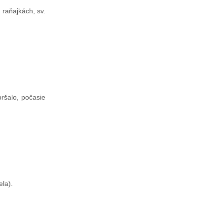
raňajkách, sv.
ršalo, počasie
ela).