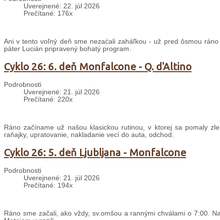
Uverejnené: 22. júl 2026
Prečítané: 176x
Ani v tento voľný deň sme nezaćali zaháľkou - už pred ôsmou ráno
páter Lucián pripravený bohatý program.
Cyklo 26: 6. deň Monfalcone - Q. d'Altino
Podrobnosti
Uverejnené: 21. júl 2026
Prečítané: 220x
Ráno začíname už našou klasickou rutinou, v ktorej sa pomaly zle
raňajky, upratovanie, nakladanie vecí do auta, odchod.
Cyklo 26: 5. deň Ljubljana - Monfalcone
Podrobnosti
Uverejnené: 21. júl 2026
Prečítané: 194x
Ráno sme začali, ako vždy, sv.omšou a rannými chválami o 7:00. Nas