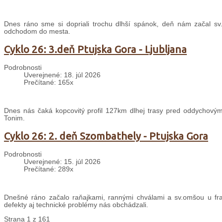
Dnes ráno sme si dopriali trochu dlhší spánok, deň nám začal sv
odchodom do mesta.
Cyklo 26: 3.deň Ptujska Gora - Ljubljana
Podrobnosti
Uverejnené: 18. júl 2026
Prečítané: 165x
Dnes nás čaká kopcovitý profil 127km dlhej trasy pred oddychovým
Tonim.
Cyklo 26: 2. deň Szombathely - Ptujska Gora
Podrobnosti
Uverejnené: 15. júl 2026
Prečítané: 289x
Dnešné ráno začalo raňajkami, rannými chválami a sv.omšou u fran
defekty aj technické problémy nás obchádzali.
Strana 1 z 161