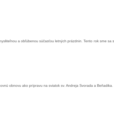
ysliteľnou a obľúbenou súčasťou letných prázdnin. Tento rok sme sa st
uchovnú obnovu ako prípravu na sviatok sv. Andreja Svorada a Beňadika.