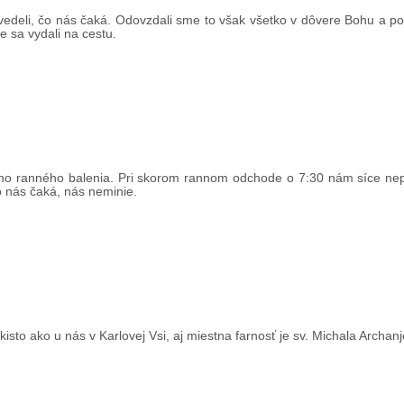
edeli, čo nás čaká. Odovzdali sme to však všetko v dôvere Bohu a po 
me sa vydali na cestu.
ho ranného balenia. Pri skorom rannom odchode o 7:30 nám síce nep
o nás čaká, nás neminie.
sto ako u nás v Karlovej Vsi, aj miestna farnosť je sv. Michala Archanj