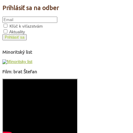
Prihlásiť sa na odber
Kľúč k víťazstvám
Aktuality
Prihlásiť sa
Minoritský list
Film: brat Štefan