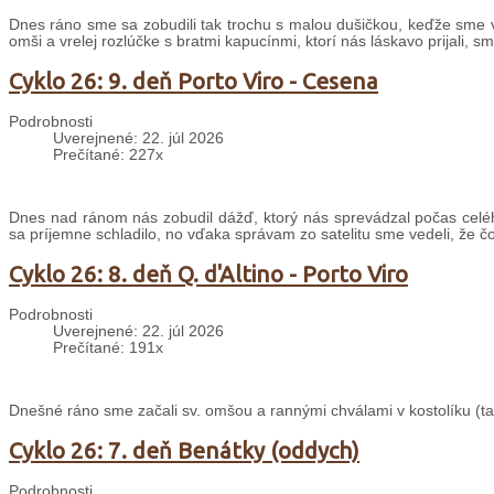
Dnes ráno sme sa zobudili tak trochu s malou dušičkou, keďže sme v
omši a vrelej rozlúčke s bratmi kapucínmi, ktorí nás láskavo prijali, s
Cyklo 26: 9. deň Porto Viro - Cesena
Podrobnosti
Uverejnené: 22. júl 2026
Prečítané: 227x
Dnes nad ránom nás zobudil dážď, ktorý nás sprevádzal počas celé
sa príjemne schladilo, no vďaka správam zo satelitu sme vedeli, že č
Cyklo 26: 8. deň Q. d'Altino - Porto Viro
Podrobnosti
Uverejnené: 22. júl 2026
Prečítané: 191x
Dnešné ráno sme začali sv. omšou a rannými chválami v kostolíku (taki
Cyklo 26: 7. deň Benátky (oddych)
Podrobnosti