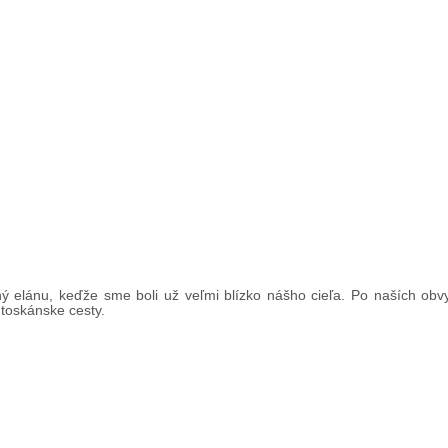
 elánu, keďže sme boli už veľmi blízko nášho cieľa. Po naších obv
 toskánske cesty.