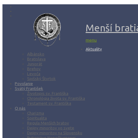
Menší bratia
menu
Aktuality
Albánsko
Bratislava
Juniorát
Brehov
Levoča
Spišský Štvrtok
Povolanie
Svätý František
Životopis sv. Františka
Chronológia života sv. Františka
Testament sv. Františka
O nás
Charizma
Spiritualita
Regula Menších bratov
Dejiny minoritov vo svete
Dejiny minoritov na Slovensku
Rytierstvo Nepoškvrnenej