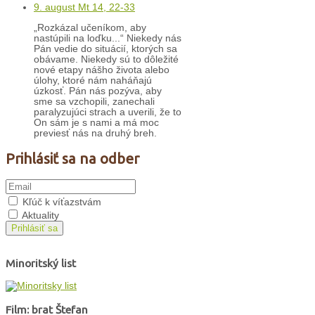
9. august Mt 14, 22-33
„Rozkázal učeníkom, aby
nastúpili na loďku...“ Niekedy nás
Pán vedie do situácií, ktorých sa
obávame. Niekedy sú to dôležité
nové etapy nášho života alebo
úlohy, ktoré nám naháňajú
úzkosť. Pán nás pozýva, aby
sme sa vzchopili, zanechali
paralyzujúci strach a uverili, že to
On sám je s nami a má moc
previesť nás na druhý breh.
Prihlásiť sa na odber
Kľúč k víťazstvám
Aktuality
Prihlásiť sa
Minoritský list
Film: brat Štefan