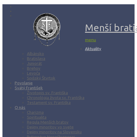
Menší bratia
menu
Aktuality
Albánsko
Bratislava
Juniorát
Brehov
Levoča
Spišský Štvrtok
Povolanie
Svätý František
Životopis sv. Františka
Chronológia života sv. Františka
Testament sv. Františka
O nás
Charizma
Spiritualita
Regula Menších bratov
Dejiny minoritov vo svete
Dejiny minoritov na Slovensku
Rytierstvo Nepoškvrnenej