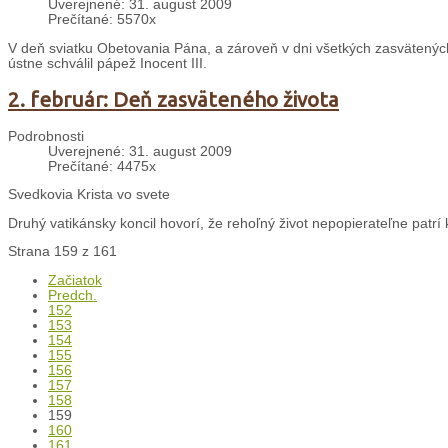
Uverejnené: 31. august 2009
Prečítané: 5570x
V deň sviatku Obetovania Pána, a zároveň v dni všetkých zasvätených o
ústne schválil pápež Inocent III.
2. február: Deň zasväteného života
Podrobnosti
Uverejnené: 31. august 2009
Prečítané: 4475x
Svedkovia Krista vo svete
Druhý vatikánsky koncil hovorí, že rehoľný život nepopierateľne patrí k 
Strana 159 z 161
Začiatok
Predch.
152
153
154
155
156
157
158
159
160
161