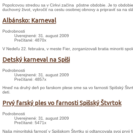
Popolcovou stredou sa v Cirkvi začína pôstne obdobie. Je to obdobie š
duchovný život, vykročiť na cestu osobnej obnovy a pripraviť sa na sl
Albánsko: Karneval
Podrobnosti
Uverejnené: 31. august 2009
Prečítané: 4870x
V Nedeľu 22. februára, v meste Fier, zorganizovali bratia minoriti sp
Detský karneval na Spiši
Podrobnosti
Uverejnené: 31. august 2009
Prečítané: 4857x
Hneď na druhý deň po farskom plese sme sa vo farnosti Spišský Štvrt
deti.
Prvý farský ples vo farnosti Spišský Štvrtok
Podrobnosti
Uverejnené: 31. august 2009
Prečítané: 5471x
Naša minoritská farnosť v Spišskom Štvrtku si odtancovala svoj prvý f