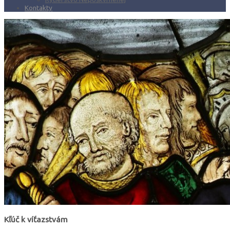
Kontakty
Kľúč k víťazstvám