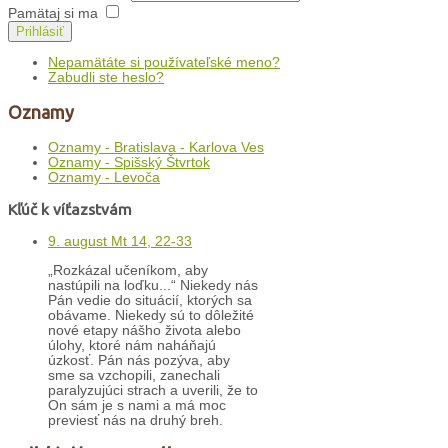
Pamätaj si ma
Prihlásiť
Nepamätáte si používateľské meno?
Zabudli ste heslo?
Oznamy
Oznamy - Bratislava - Karlova Ves
Oznamy - Spišský Štvrtok
Oznamy - Levoča
Kľúč k víťazstvám
9. august Mt 14, 22-33
„Rozkázal učeníkom, aby
nastúpili na loďku...“ Niekedy nás
Pán vedie do situácií, ktorých sa
obávame. Niekedy sú to dôležité
nové etapy nášho života alebo
úlohy, ktoré nám naháňajú
úzkosť. Pán nás pozýva, aby
sme sa vzchopili, zanechali
paralyzujúci strach a uverili, že to
On sám je s nami a má moc
previesť nás na druhý breh.