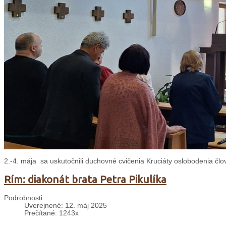
2.-4. mája sa uskutočnili duchovné cvičenia Kruciáty oslobodenia čl
Rím: diakonát brata Petra Pikulíka
Podrobnosti
Uverejnené: 12. máj 2025
Prečítané: 1243x