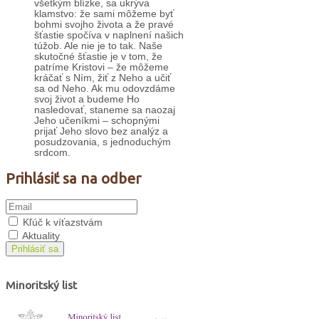
všetkým blízke, sa ukrýva
klamstvo: že sami môžeme byť
bohmi svojho života a že pravé
šťastie spočíva v naplnení našich
túžob. Ale nie je to tak. Naše
skutočné šťastie je v tom, že
patríme Kristovi – že môžeme
kráčať s Ním, žiť z Neho a učiť
sa od Neho. Ak mu odovzdáme
svoj život a budeme Ho
nasledovať, staneme sa naozaj
Jeho učeníkmi – schopnými
prijať Jeho slovo bez analýz a
posudzovania, s jednoduchým
srdcom.
Prihlásiť sa na odber
Kľúč k víťazstvám
Aktuality
Prihlásiť sa
Minoritský list