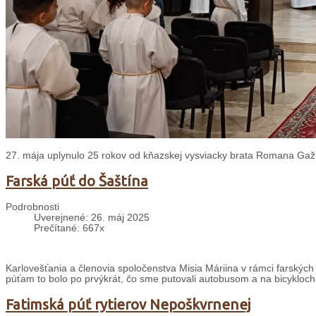
27. mája uplynulo 25 rokov od kňazskej vysviacky brata Romana Gažúr
Farská púť do Šaštína
Podrobnosti
Uverejnené: 26. máj 2025
Prečítané: 667x
Karlovešťania a členovia spoločenstva Misia Máriina v rámci farských 
púťam to bolo po prvýkrát, čo sme putovali autobusom a na bicykloch
Fatimská púť rytierov Nepoškvrnenej