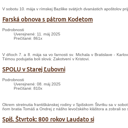
V sobotu 10. mája v rímskej Bazilike svätých dvanástich apoštolov pri
Farská obnova s pátrom Kodetom
Podrobnosti
Uverejnené: 11. máj 2025
Prečítané: 861x
V dňoch 7. a 8. mája sa vo farnosti sv. Michala v Bratislave - Karlo
Témou podujatia boli slová: Zakotvení v Kristovi.
SPOLU v Starej Ľubovni
Podrobnosti
Uverejnené: 08. máj 2025
Prečítané: 810x
Okrem stretnutia františkánskej rodiny v Spišskom Štvrtku sa v sobot
ňom bratia Tomáš a Ondrej z nášho levočského kláštora a zobrali so s
Spiš. Štvrtok: 800 rokov Laudato si