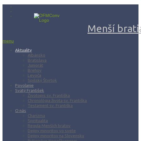
Menší bratia
menu
Aktuality
Albánsko
Bratislava
Juniorát
Brehov
Levoča
Spišský Štvrtok
Povolanie
Svätý František
Životopis sv. Františka
Chronológia života sv. Františka
Testament sv. Františka
O nás
Charizma
Spiritualita
Regula Menších bratov
Dejiny minoritov vo svete
Dejiny minoritov na Slovensku
Rytierstvo Nepoškvrnenej