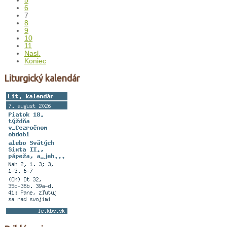
5
6
7
8
9
10
11
Nasl.
Koniec
Liturgický kalendár