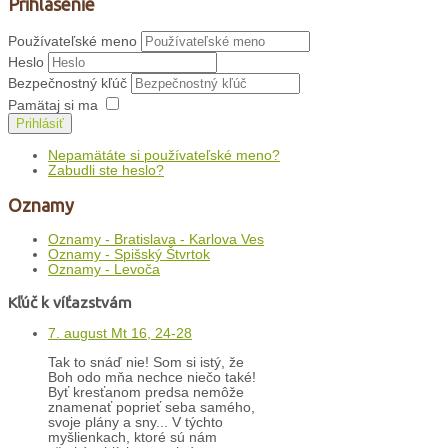
Prihlásenie
Používateľské meno
Heslo
Bezpečnostný kľúč
Pamätaj si ma
Prihlásiť
Nepamätáte si používateľské meno?
Zabudli ste heslo?
Oznamy
Oznamy - Bratislava - Karlova Ves
Oznamy - Spišský Štvrtok
Oznamy - Levoča
Kľúč k víťazstvám
7. august Mt 16, 24-28
Tak to snáď nie! Som si istý, že
Boh odo mňa nechce niečo také!
Byť kresťanom predsa nemôže
znamenať poprieť seba samého,
svoje plány a sny... V týchto
myšlienkach, ktoré sú nám