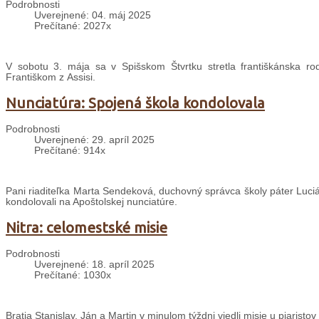
Podrobnosti
Uverejnené: 04. máj 2025
Prečítané: 2027x
V sobotu 3. mája sa v Spišskom Štvrtku stretla františkánska r
Františkom z Assisi.
Nunciatúra: Spojená škola kondolovala
Podrobnosti
Uverejnené: 29. apríl 2025
Prečítané: 914x
Pani riaditeľka Marta Sendeková, duchovný správca školy páter Lucián
kondolovali na Apoštolskej nunciatúre.
Nitra: celomestské misie
Podrobnosti
Uverejnené: 18. apríl 2025
Prečítané: 1030x
Bratia Stanislav, Ján a Martin v minulom týždni viedli misie u piaristov