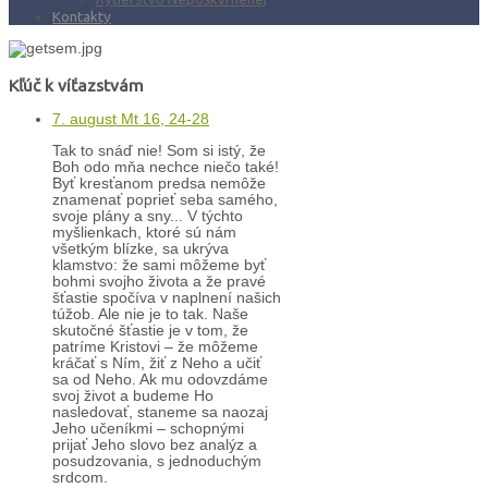
Kontakty
Kľúč k víťazstvám
7. august Mt 16, 24-28
Tak to snáď nie! Som si istý, že
Boh odo mňa nechce niečo také!
Byť kresťanom predsa nemôže
znamenať poprieť seba samého,
svoje plány a sny... V týchto
myšlienkach, ktoré sú nám
všetkým blízke, sa ukrýva
klamstvo: že sami môžeme byť
bohmi svojho života a že pravé
šťastie spočíva v naplnení našich
túžob. Ale nie je to tak. Naše
skutočné šťastie je v tom, že
patríme Kristovi – že môžeme
kráčať s Ním, žiť z Neho a učiť
sa od Neho. Ak mu odovzdáme
svoj život a budeme Ho
nasledovať, staneme sa naozaj
Jeho učeníkmi – schopnými
prijať Jeho slovo bez analýz a
posudzovania, s jednoduchým
srdcom.