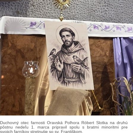
Duchovný otec farnosti Oravská Polhora Róbert Slotka na druhú
pôstnu nedeľu 1. marca pripravil spolu s bratmi minoritmi pre
svojich farníkov stretnutie so sv. Františkom.