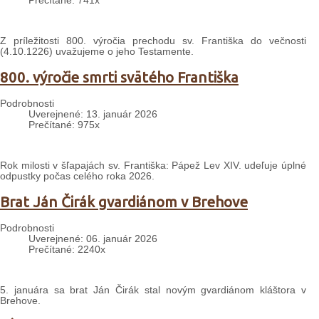
Prečítané: 741x
Z príležitosti 800. výročia prechodu sv. Františka do večnosti
(4.10.1226) uvažujeme o jeho Testamente.
800. výročie smrti svätého Františka
Podrobnosti
Uverejnené: 13. január 2026
Prečítané: 975x
Rok milosti v šľapajách sv. Františka: Pápež Lev XIV. udeľuje úplné
odpustky počas celého roka 2026.
Brat Ján Čirák gvardiánom v Brehove
Podrobnosti
Uverejnené: 06. január 2026
Prečítané: 2240x
5. januára sa brat Ján Čirák stal novým gvardiánom kláštora v
Brehove.