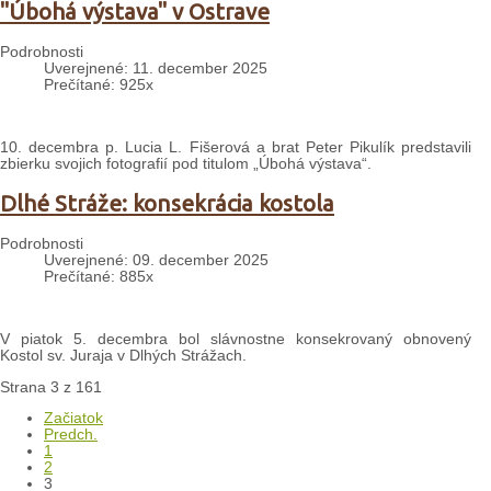
"Úbohá výstava" v Ostrave
Podrobnosti
Uverejnené: 11. december 2025
Prečítané: 925x
10. decembra p. Lucia L. Fišerová a brat Peter Pikulík predstavili
zbierku svojich fotografií pod titulom „Úbohá výstava“.
Dlhé Stráže: konsekrácia kostola
Podrobnosti
Uverejnené: 09. december 2025
Prečítané: 885x
V piatok 5. decembra bol slávnostne konsekrovaný obnovený
Kostol sv. Juraja v Dlhých Strážach.
Strana 3 z 161
Začiatok
Predch.
1
2
3