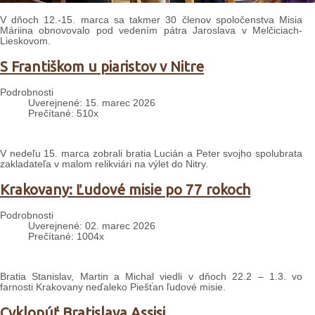
V dňoch 12.-15. marca sa takmer 30 členov spoločenstva Misia
Máriina obnovovalo pod vedením pátra Jaroslava v Melčiciach-
Lieskovom.
S Františkom u piaristov v Nitre
Podrobnosti
Uverejnené: 15. marec 2026
Prečítané: 510x
V nedeľu 15. marca zobrali bratia Lucián a Peter svojho spolubrata
zakladateľa v malom relikviári na výlet do Nitry.
Krakovany: Ľudové misie po 77 rokoch
Podrobnosti
Uverejnené: 02. marec 2026
Prečítané: 1004x
Bratia Stanislav, Martin a Michal viedli v dňoch 22.2 – 1.3. vo
farnosti Krakovany neďaleko Piešťan ľudové misie.
Cyklopúť Bratislava Assisi