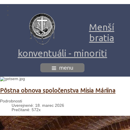
Menší
bratia
konventuáli - minoriti
menu
Pôstna obnova spoločenstva Misia Máriina
Podrobnosti
Uverejnené: 18. marec 2026
Prečítané: 572x