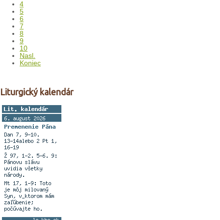
4
5
6
7
8
9
10
Nasl.
Koniec
Liturgický kalendár