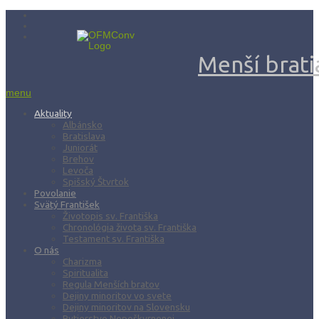
Menší bratia
menu
Aktuality
Albánsko
Bratislava
Juniorát
Brehov
Levoča
Spišský Štvrtok
Povolanie
Svätý František
Životopis sv. Františka
Chronológia života sv. Františka
Testament sv. Františka
O nás
Charizma
Spiritualita
Regula Menších bratov
Dejiny minoritov vo svete
Dejiny minoritov na Slovensku
Rytierstvo Nepoškvrnenej