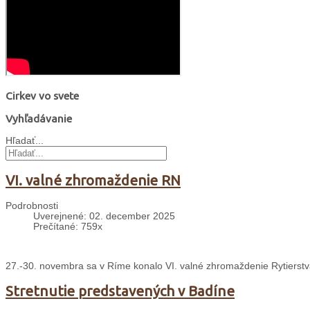
Cirkev vo svete
Vyhľadávanie
Hľadať...
VI. valné zhromaždenie RN
Podrobnosti
Uverejnené: 02. december 2025
Prečítané: 759x
27.-30. novembra sa v Ríme konalo VI. valné zhromaždenie Rytierst
Stretnutie predstavených v Badíne