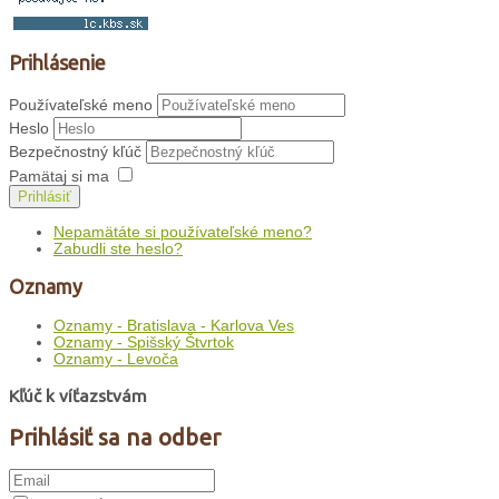
Prihlásenie
Používateľské meno
Heslo
Bezpečnostný kľúč
Pamätaj si ma
Prihlásiť
Nepamätáte si používateľské meno?
Zabudli ste heslo?
Oznamy
Oznamy - Bratislava - Karlova Ves
Oznamy - Spišský Štvrtok
Oznamy - Levoča
Kľúč k víťazstvám
Prihlásiť sa na odber