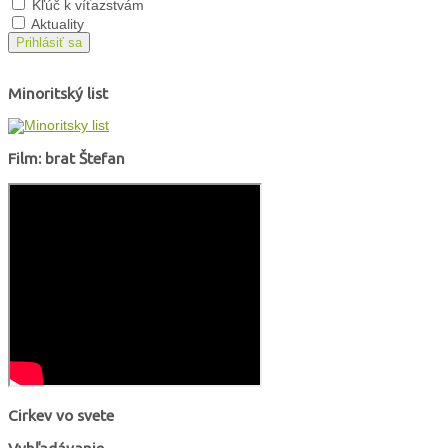
Kľúč k víťazstvám
Aktuality
Prihlásiť sa
Minoritský list
Film: brat Štefan
Cirkev vo svete