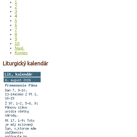
1
2
3
4
5
6
7
8
9
10
Nasl.
Koniec
Liturgický kalendár