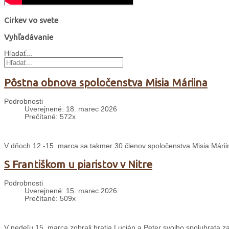
Cirkev vo svete
Vyhľadávanie
Hľadať...
Pôstna obnova spoločenstva Misia Máriina
Podrobnosti
Uverejnené: 18. marec 2026
Prečítané: 572x
V dňoch 12.-15. marca sa takmer 30 členov spoločenstva Misia Mári
S Františkom u piaristov v Nitre
Podrobnosti
Uverejnené: 15. marec 2026
Prečítané: 509x
V nedeľu 15. marca zobrali bratia Lucián a Peter svojho spolubrata zak