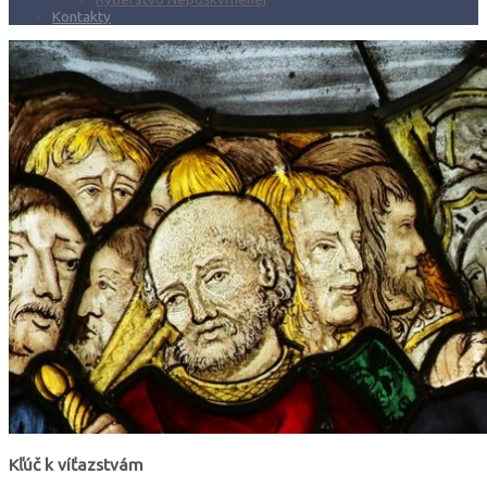
Kontakty
Kľúč k víťazstvám