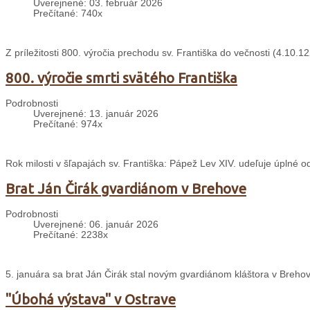
Uverejnené: 03. február 2026
Prečítané: 740x
Z príležitosti 800. výročia prechodu sv. Františka do večnosti (4.10
800. výročie smrti svätého Františka
Podrobnosti
Uverejnené: 13. január 2026
Prečítané: 974x
Rok milosti v šľapajách sv. Františka: Pápež Lev XIV. udeľuje úplné 
Brat Ján Čirák gvardiánom v Brehove
Podrobnosti
Uverejnené: 06. január 2026
Prečítané: 2238x
5. januára sa brat Ján Čirák stal novým gvardiánom kláštora v Breho
"Úbohá výstava" v Ostrave