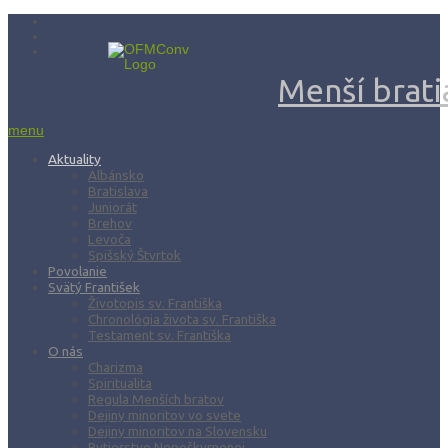
Menší bratia
menu
Aktuality
Albánsko
Bratislava
Juniorát
Brehov
Levoča
Spišský Štvrtok
Povolanie
Svätý František
Životopis sv. Františka
Chronológia života sv. Františka
Testament sv. Františka
O nás
Charizma
Spiritualita
Regula Menších bratov
Dejiny minoritov vo svete
Dejiny minoritov na Slovensku
Rytierstvo Nepoškvrnenej