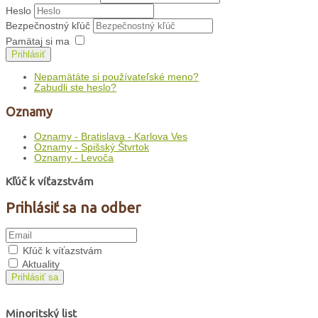
Heslo
Bezpečnostný kľúč
Pamätaj si ma
Prihlásiť
Nepamätáte si používateľské meno?
Zabudli ste heslo?
Oznamy
Oznamy - Bratislava - Karlova Ves
Oznamy - Spišský Štvrtok
Oznamy - Levoča
Kľúč k víťazstvám
Prihlásiť sa na odber
Kľúč k víťazstvám
Aktuality
Prihlásiť sa
Minoritský list