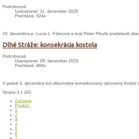
Podrobnosti
Uverejnené: 11. december 2025
Prečítané: 924x
10. decembra p. Lucia L. Fišerová a brat Peter Pikulík predstavili zbie
Dlhé Stráže: konsekrácia kostola
Podrobnosti
Uverejnené: 09. december 2025
Prečítané: 884x
V piatok 5. decembra bol slávnostne konsekrovaný obnovený Kostol sv
Strana 3 z 161
Začiatok
Predch.
1
2
3
4
5
6
7