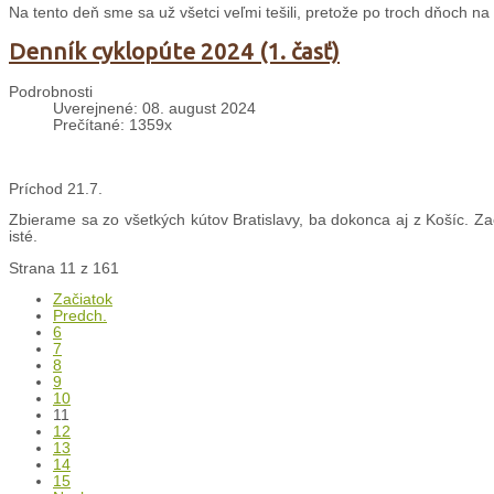
Na tento deň sme sa už všetci veľmi tešili, pretože po troch dňoch 
Denník cyklopúte 2024 (1. časť)
Podrobnosti
Uverejnené: 08. august 2024
Prečítané: 1359x
Príchod 21.7.
Zbierame sa zo všetkých kútov Bratislavy, ba dokonca aj z Košíc. Z
isté.
Strana 11 z 161
Začiatok
Predch.
6
7
8
9
10
11
12
13
14
15