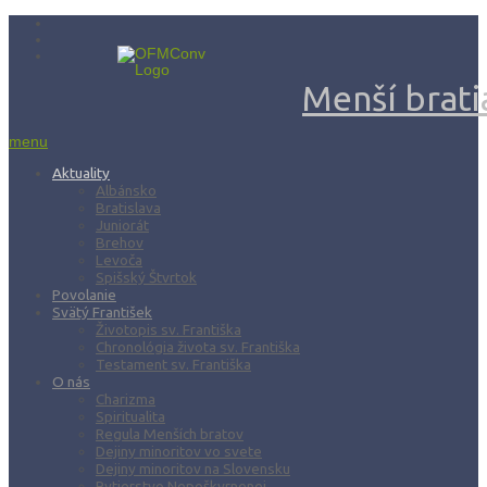
Menší bratia
menu
Aktuality
Albánsko
Bratislava
Juniorát
Brehov
Levoča
Spišský Štvrtok
Povolanie
Svätý František
Životopis sv. Františka
Chronológia života sv. Františka
Testament sv. Františka
O nás
Charizma
Spiritualita
Regula Menších bratov
Dejiny minoritov vo svete
Dejiny minoritov na Slovensku
Rytierstvo Nepoškvrnenej