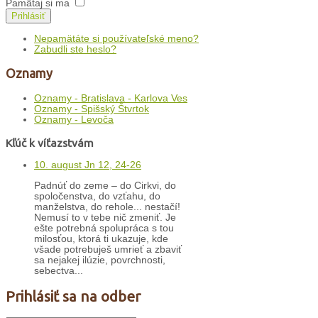
Pamätaj si ma
Prihlásiť
Nepamätáte si používateľské meno?
Zabudli ste heslo?
Oznamy
Oznamy - Bratislava - Karlova Ves
Oznamy - Spišský Štvrtok
Oznamy - Levoča
Kľúč k víťazstvám
10. august Jn 12, 24-26
Padnúť do zeme – do Cirkvi, do
spoločenstva, do vzťahu, do
manželstva, do rehole... nestačí!
Nemusí to v tebe nič zmeniť. Je
ešte potrebná spolupráca s tou
milosťou, ktorá ti ukazuje, kde
všade potrebuješ umrieť a zbaviť
sa nejakej ilúzie, povrchnosti,
sebectva...
Prihlásiť sa na odber