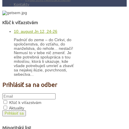
Kontakty
Kľúč k víťazstvám
10. august Jn 12, 24-26
Padnúť do zeme – do Cirkvi, do
spoločenstva, do vzťahu, do
manželstva, do rehole... nestačí!
Nemusí to v tebe nič zmeniť. Je
ešte potrebná spolupráca s tou
milosťou, ktorá ti ukazuje, kde
všade potrebuješ umrieť a zbaviť
sa nejakej ilúzie, povrchnosti,
sebectva...
Prihlásiť sa na odber
Kľúč k víťazstvám
Aktuality
Prihlásiť sa
Minoritský list