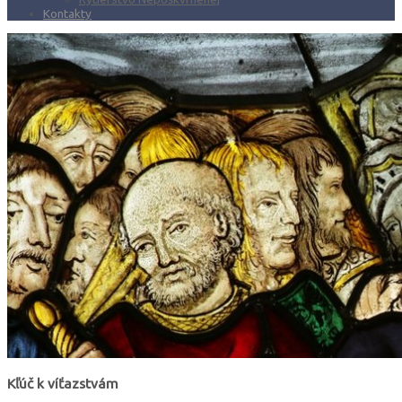
Kontakty
Kľúč k víťazstvám