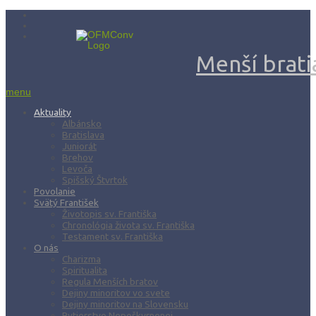
Menší bratia
menu
Aktuality
Albánsko
Bratislava
Juniorát
Brehov
Levoča
Spišský Štvrtok
Povolanie
Svätý František
Životopis sv. Františka
Chronológia života sv. Františka
Testament sv. Františka
O nás
Charizma
Spiritualita
Regula Menších bratov
Dejiny minoritov vo svete
Dejiny minoritov na Slovensku
Rytierstvo Nepoškvrnenej