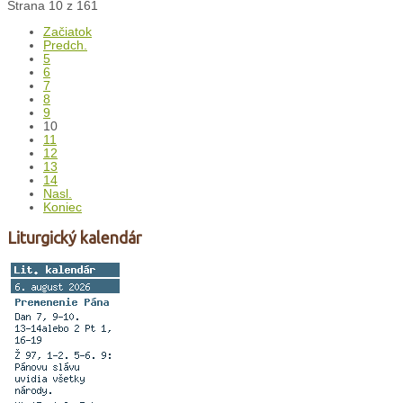
Strana 10 z 161
Začiatok
Predch.
5
6
7
8
9
10
11
12
13
14
Nasl.
Koniec
Liturgický kalendár