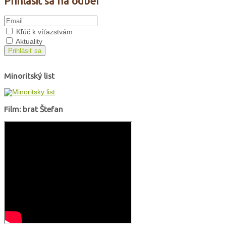
Prihlásiť sa na odber
Kľúč k víťazstvám
Aktuality
Prihlásiť sa
Minoritský list
Film: brat Štefan