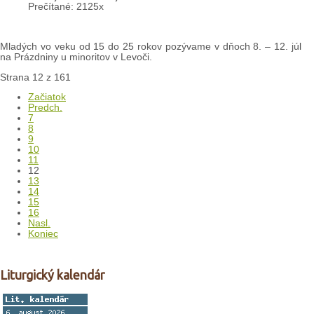
Prečítané: 2125x
Mladých vo veku od 15 do 25 rokov pozývame v dňoch 8. – 12. júl
na Prázdniny u minoritov v Levoči.
Strana 12 z 161
Začiatok
Predch.
7
8
9
10
11
12
13
14
15
16
Nasl.
Koniec
Liturgický kalendár