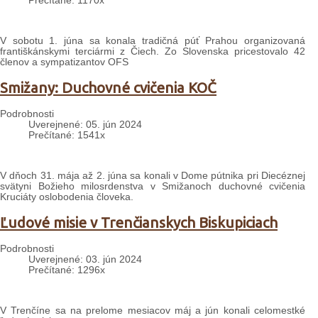
Prečítané: 1170x
V sobotu 1. júna sa konala tradičná púť Prahou organizovaná
františkánskymi terciármi z Čiech. Zo Slovenska pricestovalo 42
členov a sympatizantov OFS
Smižany: Duchovné cvičenia KOČ
Podrobnosti
Uverejnené: 05. jún 2024
Prečítané: 1541x
V dňoch 31. mája až 2. júna sa konali v Dome pútnika pri Diecéznej
svätyni Božieho milosrdenstva v Smižanoch duchovné cvičenia
Kruciáty oslobodenia človeka.
Ľudové misie v Trenčianskych Biskupiciach
Podrobnosti
Uverejnené: 03. jún 2024
Prečítané: 1296x
V Trenčíne sa na prelome mesiacov máj a jún konali celomestké