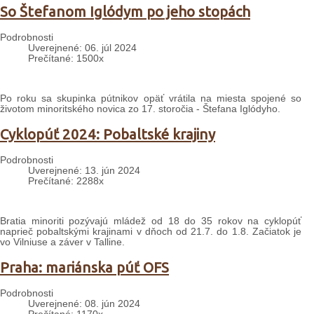
So Štefanom Iglódym po jeho stopách
Podrobnosti
Uverejnené: 06. júl 2024
Prečítané: 1500x
Po roku sa skupinka pútnikov opäť vrátila na miesta spojené so
životom minoritského novica zo 17. storočia - Štefana Iglódyho.
Cyklopúť 2024: Pobaltské krajiny
Podrobnosti
Uverejnené: 13. jún 2024
Prečítané: 2288x
Bratia minoriti pozývajú mládež od 18 do 35 rokov na cyklopúť
naprieč pobaltskými krajinami v dňoch od 21.7. do 1.8. Začiatok je
vo Vilniuse a záver v Talline.
Praha: mariánska púť OFS
Podrobnosti
Uverejnené: 08. jún 2024