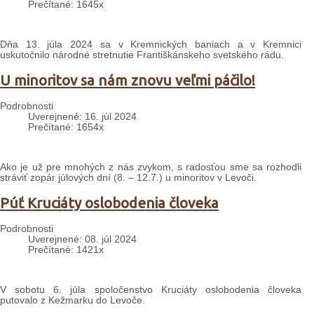
Prečítané: 1645x
Dňa 13. júla 2024 sa v Kremnických baniach a v Kremnici
uskutočnilo národné stretnutie Františkánskeho svetského rádu.
U minoritov sa nám znovu veľmi páčilo!
Podrobnosti
Uverejnené: 16. júl 2024
Prečítané: 1654x
Ako je už pre mnohých z nás zvykom, s radosťou sme sa rozhodli
stráviť zopár júlových dní (8. – 12.7.) u minoritov v Levoči.
Púť Kruciáty oslobodenia človeka
Podrobnosti
Uverejnené: 08. júl 2024
Prečítané: 1421x
V sobotu 6. júla spoločenstvo Kruciáty oslobodenia človeka
putovalo z Kežmarku do Levoče.