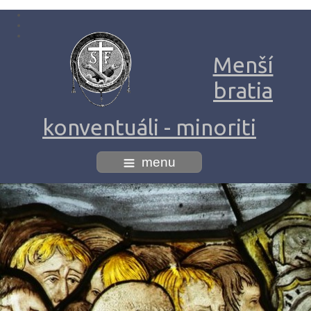
Menší
bratia
konventuáli - minoriti
menu