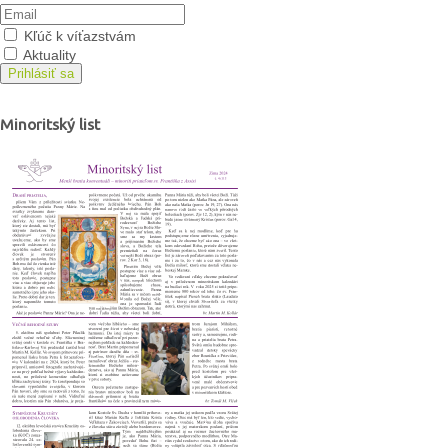
Kľúč k víťazstvám
Aktuality
Prihlásiť sa
Minoritský list