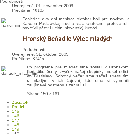
Podrobnosti
Uverejnené: 01. november 2009
Prečítané: 4018x
Posledné dva dni mesiaca október boli pre novicov v
Kalwarii Paclawskej trocha viac sviatočné, pretože ich
navštívil páter Lucián, slovenský kustód.
Hronský Beňadik: Výlet mladých
Podrobnosti
Uverejnené: 31. október 2009
Prečítané: 3741x
Po programe pre mládež sme zostali v Hronskom
Beňadiku ôsmy, zvyšok našej skupinky musel odísť
do Bratislavy. Sobotný večer sme začali stretnutím
s mladými v ich čajovni, kde sme si vymenili
zaujímavé postrehy a zahrali si ...
Strana 150 z 161
Začiatok
Predch.
145
146
147
148
149
150