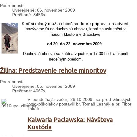
Podrobnosti
Uverejnené: 06. november 2009
Prečítané: 3456x
Keď si mladý muž a chceš sa dobre pripraviť na advent,
pozývame ťa na duchovnú obnovu, ktorá sa uskutoční v
našom kláštore
v Bratislave
od
20. do 22. novembra 2009.
Duchovná obnova sa začína v piatok o 17:00 hod. a ukončí
nedeľným obedom.
Žilina: Predstavenie rehole minoritov
Podrobnosti
Uverejnené: 05. november 2009
Prečítané: 4067x
V pondelňajší večer, 26.10.2009, sa pred žilinských
vysokoškolákov postavili br. Tomáš Lesňák a br. Tibor
Takáč.
Kalwaria Paclawska: Návšteva
Kustóda