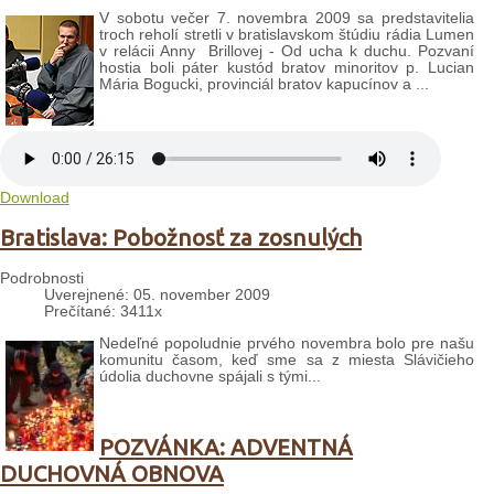
V sobotu večer 7. novembra 2009 sa predstavitelia
troch reholí stretli v bratislavskom štúdiu rádia Lumen
v relácii Anny Brillovej - Od ucha k duchu. Pozvaní
hostia boli páter kustód bratov minoritov p. Lucian
Mária Bogucki, provinciál bratov kapucínov a ...
Download
Bratislava: Pobožnosť za zosnulých
Podrobnosti
Uverejnené: 05. november 2009
Prečítané: 3411x
Nedeľné popoludnie prvého novembra bolo pre našu
komunitu časom, keď sme sa z miesta Slávičieho
údolia duchovne spájali s tými...
POZVÁNKA: ADVENTNÁ
DUCHOVNÁ OBNOVA