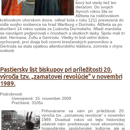
ktorý bol vtedy tiež len
dieťaťom. Do svojich
štyroch rokov žila sv.
Alžbeta na rodičovskom
kráľovskom uhorskom dvore, odkiaľ bola v roku 1211 prevezená do
sídla svojho snúbenca na hrad Wartburg v Durínsku. Alžbeta sa po
dovŕšení 14 rokov vydala za Ľudovíta Durínskeho. Mladí manželia
sa navzájom podporovali v čnostiach a skutkoch lásky. Spolu mali tri
deti: Hermana, Žofiu a Gertrúdu. Všetky tri boli veľmi dobre
vychované, prví dvaja boli vzormi kresťanských panovníkov a
Gertrúda sa stala opátkou altenburského kláštora, zomrela v chýre
svätosti.
Pastiersky list biskupov pri príležitosti 20.
výročia tzv. „zamatovej revolúcie“ v novembri
1989.
Podrobnosti
Uverejnené: 15. november 2009
Prečítané: 3105x
Prihovárame sa vám pri príležitosti 20.
výročia tzv. „zamatovej revolúcie“ v novembri
1989. Dvadsať rokov od tejto historickej
udalosti nám predstavuje nové ekonomické,
hospodárske, spoločenské, kultúrne, ale aj