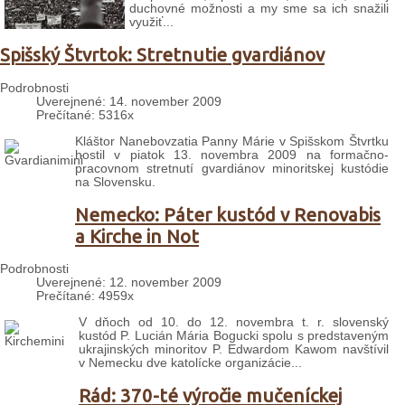
duchovné možnosti a my sme sa ich snažili
využiť...
Spišský Štvrtok: Stretnutie gvardiánov
Podrobnosti
Uverejnené: 14. november 2009
Prečítané: 5316x
Kláštor Nanebovzatia Panny Márie v Spišskom Štvrtku
hostil v piatok 13. novembra 2009 na formačno-
pracovnom stretnutí gvardiánov minoritskej kustódie
na Slovensku.
Nemecko: Páter kustód v Renovabis
a Kirche in Not
Podrobnosti
Uverejnené: 12. november 2009
Prečítané: 4959x
V dňoch od 10. do 12. novembra t. r. slovenský
kustód P. Lucián Mária Bogucki spolu s predstaveným
ukrajinských minoritov P. Edwardom Kawom navštívil
v Nemecku dve katolícke organizácie...
Rád: 370-té výročie mučeníckej