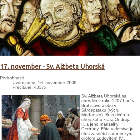
17. november - Sv. Alžbeta Uhorská
Podrobnosti
Uverejnené: 16. november 2009
Prečítané: 4337x
Sv. Alžbeta Uhorská sa
narodila v roku 1207 buď v
Bratislave alebo v
Sárospataku (vých.
Maďarsko). Bola dcérou
uhorského kráľa Ondreja
II. a jeho manželky
Gertrúdy. Ešte v detstve ju
otec zasnúbil s durínskym
grófom Ľudovítom IV.,