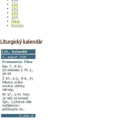
151
152
153
154
Nasl.
Koniec
Liturgický kalendár