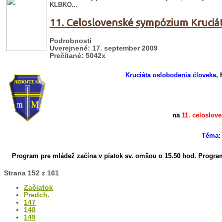
KLBKO...
11. Celoslovenské sympózium Kruciá
Podrobnosti
Uverejnené: 17. september 2009
Prečítané: 5042x
Kruciáta oslobodenia človeka
, 
na
11. celoslo
Téma: 
Program pre mládež začína v piatok sv. omšou o 15.50 hod.
Program
Strana 152 z 161
Začiatok
Predch.
147
148
149