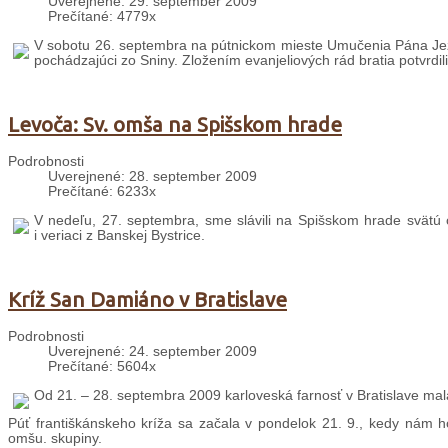
Uverejnené: 29. september 2009
Prečítané: 4779x
V sobotu 26. septembra na pútnickom mieste Umučenia Pána Ježiš
pochádzajúci zo Sniny. Zložením evanjeliových rád bratia potvrdili 
Levoča: Sv. omša na Spišskom hrade
Podrobnosti
Uverejnené: 28. september 2009
Prečítané: 6233x
V nedeľu, 27. septembra, sme slávili na Spišskom hrade svätú om
i veriaci z Banskej Bystrice.
Kríž San Damiáno v Bratislave
Podrobnosti
Uverejnené: 24. september 2009
Prečítané: 5604x
Od 21. – 28. septembra 2009 karloveská farnosť v Bratislave mala
Púť františkánskeho kríža sa začala v pondelok 21. 9., kedy nám ho 
omšu. skupiny.