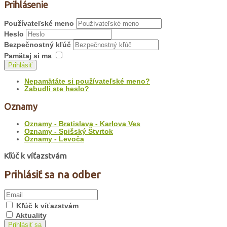
Prihlásenie
Používateľské meno
Heslo
Bezpečnostný kľúč
Pamätaj si ma
Prihlásiť
Nepamätáte si používateľské meno?
Zabudli ste heslo?
Oznamy
Oznamy - Bratislava - Karlova Ves
Oznamy - Spišský Štvrtok
Oznamy - Levoča
Kľúč k víťazstvám
Prihlásiť sa na odber
Kľúč k víťazstvám
Aktuality
Prihlásiť sa