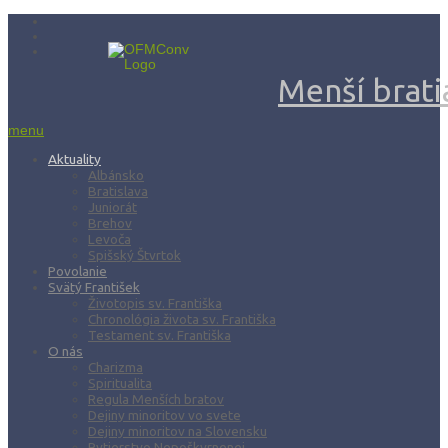
Menší bratia
menu
Aktuality
Albánsko
Bratislava
Juniorát
Brehov
Levoča
Spišský Štvrtok
Povolanie
Svätý František
Životopis sv. Františka
Chronológia života sv. Františka
Testament sv. Františka
O nás
Charizma
Spiritualita
Regula Menších bratov
Dejiny minoritov vo svete
Dejiny minoritov na Slovensku
Rytierstvo Nepoškvrnenej