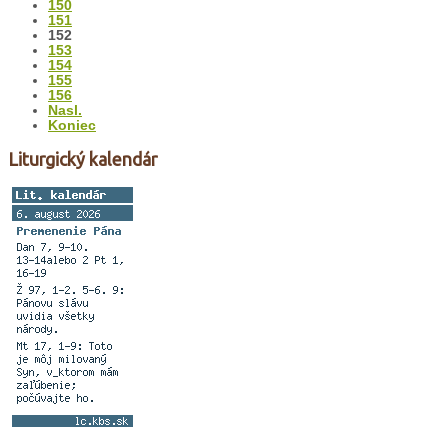
150
151
152
153
154
155
156
Nasl.
Koniec
Liturgický kalendár