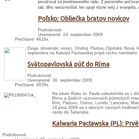
považoval za predstaveného rádu. Z pozorného počúvania
rád, dlho nerozmýšľal, len spojil rôzne vety z evanjelia, 
Poľsko: Obliečka bratov novicov
Podrobnosti
Uverejnené: 24. september 2009
Prečítané: 4618x
Dvaja slovenskí novici, Ondrej Pastva (Spišská Nová V
septembra na Kalvárii Paclawskej prijali rúcho menšieho 
Svätopavlovská púť do Ríma
Podrobnosti
Uverejnené: 30. september 2009
Prečítané: 6039x
Na záver Roku sv. Pavla uskutočnila sa v dň
Ríma a ďalších významných pútnických mies
Rím, Padovu, Osimo, Loreto, Lanciano, Mano
18.júna 2009 sa v skorých ranných hodinách 
cestu do Talianska.
Kalwaria Pacławska (PL): Prvé
Podrobnosti