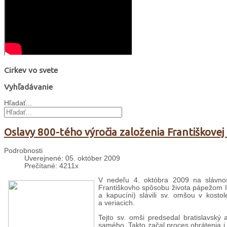
Cirkev vo svete
Vyhľadávanie
Hľadať...
Oslavy 800-tého výročia založenia Františkovej
Podrobnosti
Uverejnené: 05. október 2009
Prečítané: 4211x
V nedeľu 4. októbra 2009 na slávnosť
Františkovho spôsobu života pápežom Inoc
a kapucíni) slávili sv. omšou v kostol
a veriacich.
Tejto sv. omši predsedal bratislavský 
samého. Takto začal proces obrátenia i 