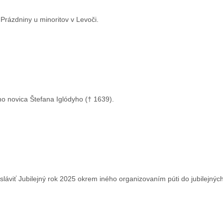
Prázdniny u minoritov v Levoči.
o novica Štefana Iglódyho († 1639).
a sláviť Jubilejný rok 2025 okrem iného organizovaním púti do jubilejný