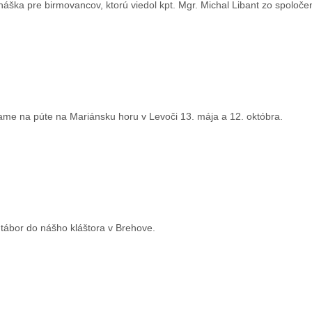
áška pre birmovancov, ktorú viedol kpt. Mgr. Michal Libant zo spoloč
ame na púte na Mariánsku horu v Levoči 13. mája a 12. októbra.
 tábor do nášho kláštora v Brehove.