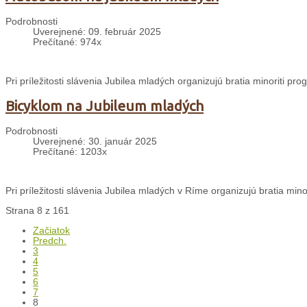
Podrobnosti
Uverejnené: 09. február 2025
Prečítané: 974x
Pri príležitosti slávenia Jubilea mladých organizujú bratia minoriti p
Bicyklom na Jubileum mladých
Podrobnosti
Uverejnené: 30. január 2025
Prečítané: 1203x
Pri príležitosti slávenia Jubilea mladých v Ríme organizujú bratia min
Strana 8 z 161
Začiatok
Predch.
3
4
5
6
7
8