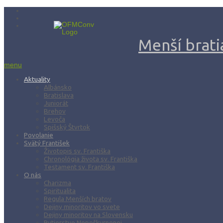
Menší bratia
menu
Aktuality
Albánsko
Bratislava
Juniorát
Brehov
Levoča
Spišský Štvrtok
Povolanie
Svätý František
Životopis sv. Františka
Chronológia života sv. Františka
Testament sv. Františka
O nás
Charizma
Spiritualita
Regula Menších bratov
Dejiny minoritov vo svete
Dejiny minoritov na Slovensku
Rytierstvo Nepoškvrnenej