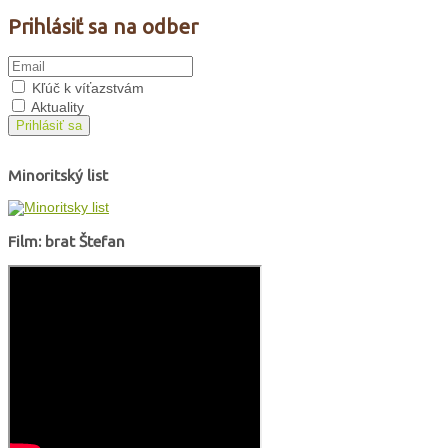
Prihlásiť sa na odber
Kľúč k víťazstvám
Aktuality
Prihlásiť sa
Minoritský list
Film: brat Štefan