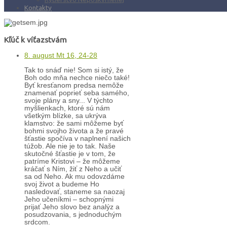
Kontakty
Kľúč k víťazstvám
8. august Mt 16, 24-28
Tak to snáď nie! Som si istý, že
Boh odo mňa nechce niečo také!
Byť kresťanom predsa nemôže
znamenať poprieť seba samého,
svoje plány a sny... V týchto
myšlienkach, ktoré sú nám
všetkým blízke, sa ukrýva
klamstvo: že sami môžeme byť
bohmi svojho života a že pravé
šťastie spočíva v naplnení našich
túžob. Ale nie je to tak. Naše
skutočné šťastie je v tom, že
patríme Kristovi – že môžeme
kráčať s Ním, žiť z Neho a učiť
sa od Neho. Ak mu odovzdáme
svoj život a budeme Ho
nasledovať, staneme sa naozaj
Jeho učeníkmi – schopnými
prijať Jeho slovo bez analýz a
posudzovania, s jednoduchým
srdcom.