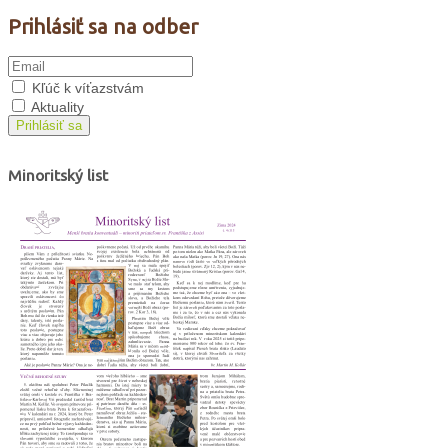
Prihlásiť sa na odber
Kľúč k víťazstvám
Aktuality
Prihlásiť sa
Minoritský list