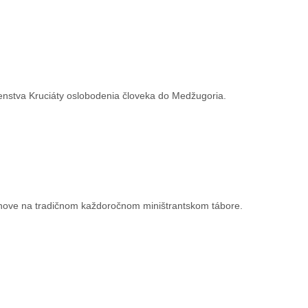
čenstva Kruciáty oslobodenia človeka do Medžugoria.
Brehove na tradičnom každoročnom miništrantskom tábore.