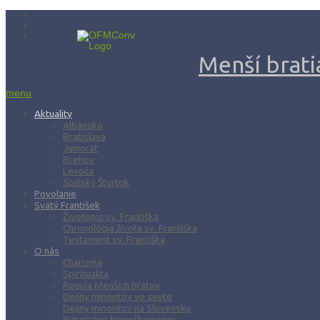
Menší bratia
menu
Aktuality
Albánsko
Bratislava
Juniorát
Brehov
Levoča
Spišský Štvrtok
Povolanie
Svätý František
Životopis sv. Františka
Chronológia života sv. Františka
Testament sv. Františka
O nás
Charizma
Spiritualita
Regula Menších bratov
Dejiny minoritov vo svete
Dejiny minoritov na Slovensku
Rytierstvo Nepoškvrnenej