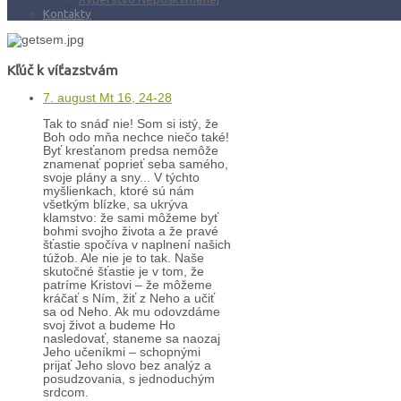
Kontakty
Kľúč k víťazstvám
7. august Mt 16, 24-28
Tak to snáď nie! Som si istý, že
Boh odo mňa nechce niečo také!
Byť kresťanom predsa nemôže
znamenať poprieť seba samého,
svoje plány a sny... V týchto
myšlienkach, ktoré sú nám
všetkým blízke, sa ukrýva
klamstvo: že sami môžeme byť
bohmi svojho života a že pravé
šťastie spočíva v naplnení našich
túžob. Ale nie je to tak. Naše
skutočné šťastie je v tom, že
patríme Kristovi – že môžeme
kráčať s Ním, žiť z Neho a učiť
sa od Neho. Ak mu odovzdáme
svoj život a budeme Ho
nasledovať, staneme sa naozaj
Jeho učeníkmi – schopnými
prijať Jeho slovo bez analýz a
posudzovania, s jednoduchým
srdcom.