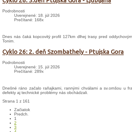
Cyklo 26: 3.deň Ptujska Gora - Ljubljana
Podrobnosti
Uverejnené: 18. júl 2026
Prečítané: 168x
Dnes nás čaká kopcovitý profil 127km dlhej trasy pred oddychovým
Tonim.
Cyklo 26: 2. deň Szombathely - Ptujska Gora
Podrobnosti
Uverejnené: 15. júl 2026
Prečítané: 289x
Dnešné ráno začalo raňajkami, rannými chválami a sv.omšou u fran
defekty aj technické problémy nás obchádzali.
Strana 1 z 161
Začiatok
Predch.
1
2
3
4