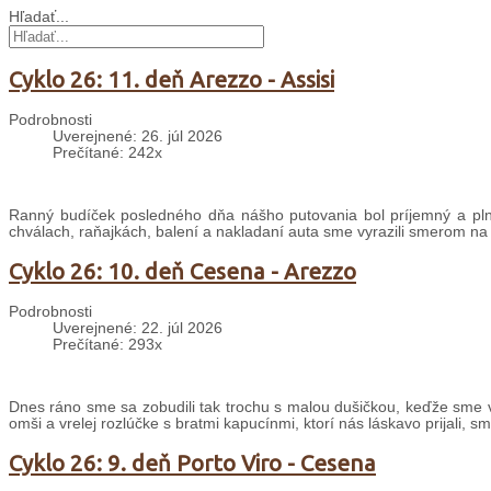
Hľadať...
Cyklo 26: 11. deň Arezzo - Assisi
Podrobnosti
Uverejnené: 26. júl 2026
Prečítané: 242x
Ranný budíček posledného dňa nášho putovania bol príjemný a plný
chválach, raňajkách, balení a nakladaní auta sme vyrazili smerom na
Cyklo 26: 10. deň Cesena - Arezzo
Podrobnosti
Uverejnené: 22. júl 2026
Prečítané: 293x
Dnes ráno sme sa zobudili tak trochu s malou dušičkou, keďže sme v
omši a vrelej rozlúčke s bratmi kapucínmi, ktorí nás láskavo prijali, s
Cyklo 26: 9. deň Porto Viro - Cesena