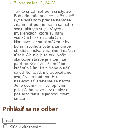
7. august Mt 16, 24-28
Tak to snáď nie! Som si istý, že
Boh odo mňa nechce niečo také!
Byť kresťanom predsa nemôže
znamenať poprieť seba samého,
svoje plány a sny... V týchto
myšlienkach, ktoré sú nám
všetkým blízke, sa ukrýva
klamstvo: že sami môžeme byť
bohmi svojho života a že pravé
šťastie spočíva v naplnení našich
túžob. Ale nie je to tak. Naše
skutočné šťastie je v tom, že
patríme Kristovi – že môžeme
kráčať s Ním, žiť z Neho a učiť
sa od Neho. Ak mu odovzdáme
svoj život a budeme Ho
nasledovať, staneme sa naozaj
Jeho učeníkmi – schopnými
prijať Jeho slovo bez analýz a
posudzovania, s jednoduchým
srdcom.
Prihlásiť sa na odber
Kľúč k víťazstvám