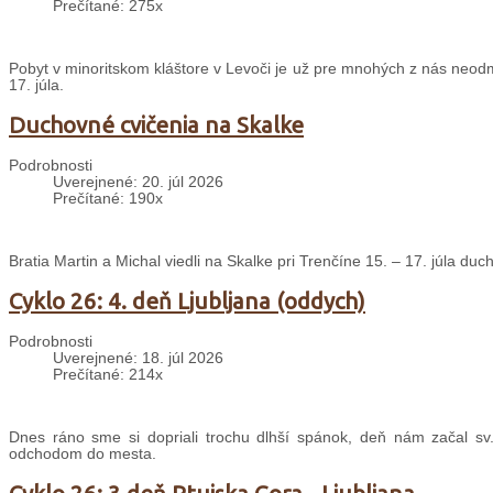
Prečítané: 275x
Pobyt v minoritskom kláštore v Levoči je už pre mnohých z nás neodm
17. júla.
Duchovné cvičenia na Skalke
Podrobnosti
Uverejnené: 20. júl 2026
Prečítané: 190x
Bratia Martin a Michal viedli na Skalke pri Trenčíne 15. – 17. júla d
Cyklo 26: 4. deň Ljubljana (oddych)
Podrobnosti
Uverejnené: 18. júl 2026
Prečítané: 214x
Dnes ráno sme si dopriali trochu dlhší spánok, deň nám začal sv
odchodom do mesta.