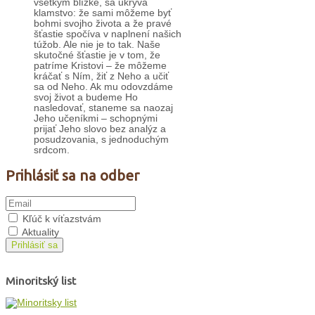
všetkým blízke, sa ukrýva
klamstvo: že sami môžeme byť
bohmi svojho života a že pravé
šťastie spočíva v naplnení našich
túžob. Ale nie je to tak. Naše
skutočné šťastie je v tom, že
patríme Kristovi – že môžeme
kráčať s Ním, žiť z Neho a učiť
sa od Neho. Ak mu odovzdáme
svoj život a budeme Ho
nasledovať, staneme sa naozaj
Jeho učeníkmi – schopnými
prijať Jeho slovo bez analýz a
posudzovania, s jednoduchým
srdcom.
Prihlásiť sa na odber
Kľúč k víťazstvám
Aktuality
Prihlásiť sa
Minoritský list