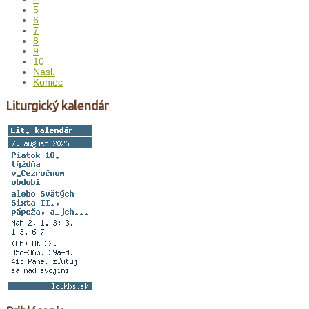
5
6
7
8
9
10
Nasl.
Koniec
Liturgický kalendár