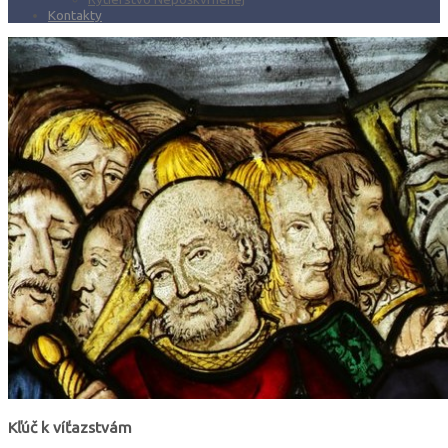
Kontakty
Kľúč k víťazstvám