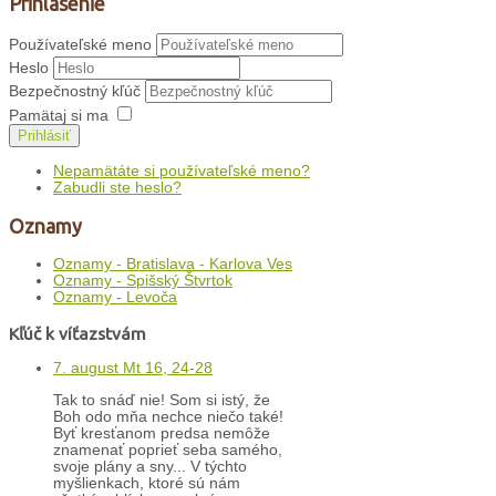
Prihlásenie
Používateľské meno
Heslo
Bezpečnostný kľúč
Pamätaj si ma
Prihlásiť
Nepamätáte si používateľské meno?
Zabudli ste heslo?
Oznamy
Oznamy - Bratislava - Karlova Ves
Oznamy - Spišský Štvrtok
Oznamy - Levoča
Kľúč k víťazstvám
7. august Mt 16, 24-28
Tak to snáď nie! Som si istý, že
Boh odo mňa nechce niečo také!
Byť kresťanom predsa nemôže
znamenať poprieť seba samého,
svoje plány a sny... V týchto
myšlienkach, ktoré sú nám