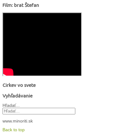
Film: brat Štefan
Cirkev vo svete
Vyhľadávanie
Hľadať...
www.minoriti.sk
Back to top