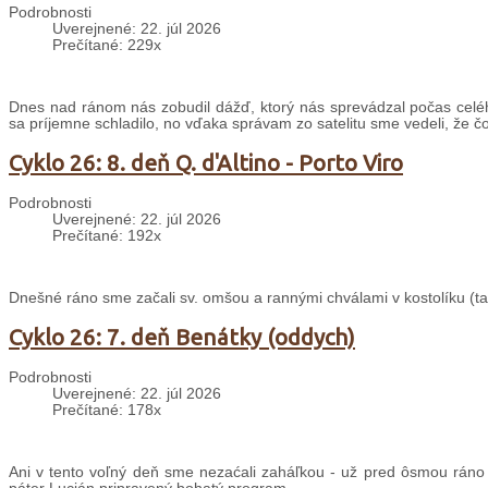
Podrobnosti
Uverejnené: 22. júl 2026
Prečítané: 229x
Dnes nad ránom nás zobudil dážď, ktorý nás sprevádzal počas celé
sa príjemne schladilo, no vďaka správam zo satelitu sme vedeli, že č
Cyklo 26: 8. deň Q. d'Altino - Porto Viro
Podrobnosti
Uverejnené: 22. júl 2026
Prečítané: 192x
Dnešné ráno sme začali sv. omšou a rannými chválami v kostolíku (taki
Cyklo 26: 7. deň Benátky (oddych)
Podrobnosti
Uverejnené: 22. júl 2026
Prečítané: 178x
Ani v tento voľný deň sme nezaćali zaháľkou - už pred ôsmou ráno