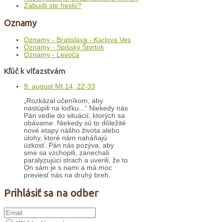
Zabudli ste heslo?
Oznamy
Oznamy - Bratislava - Karlova Ves
Oznamy - Spišský Štvrtok
Oznamy - Levoča
Kľúč k víťazstvám
9. august Mt 14, 22-33
„Rozkázal učeníkom, aby
nastúpili na loďku...“ Niekedy nás
Pán vedie do situácií, ktorých sa
obávame. Niekedy sú to dôležité
nové etapy nášho života alebo
úlohy, ktoré nám naháňajú
úzkosť. Pán nás pozýva, aby
sme sa vzchopili, zanechali
paralyzujúci strach a uverili, že to
On sám je s nami a má moc
previesť nás na druhý breh.
Prihlásiť sa na odber