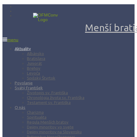
Menší bratia
menu
Aktuality
Albánsko
Bratislava
Juniorát
Brehov
Levoča
Spišský Štvrtok
Povolanie
Svätý František
Životopis sv. Františka
Chronológia života sv. Františka
Testament sv. Františka
O nás
Charizma
Spiritualita
Regula Menších bratov
Dejiny minoritov vo svete
Dejiny minoritov na Slovensku
Rytierstvo Nepoškvrnenej