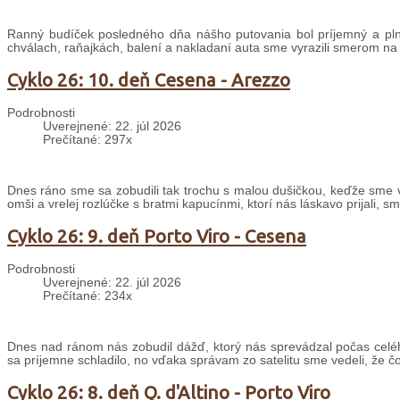
Ranný budíček posledného dňa nášho putovania bol príjemný a plný
chválach, raňajkách, balení a nakladaní auta sme vyrazili smerom na
Cyklo 26: 10. deň Cesena - Arezzo
Podrobnosti
Uverejnené: 22. júl 2026
Prečítané: 297x
Dnes ráno sme sa zobudili tak trochu s malou dušičkou, keďže sme v
omši a vrelej rozlúčke s bratmi kapucínmi, ktorí nás láskavo prijali, s
Cyklo 26: 9. deň Porto Viro - Cesena
Podrobnosti
Uverejnené: 22. júl 2026
Prečítané: 234x
Dnes nad ránom nás zobudil dážď, ktorý nás sprevádzal počas celé
sa príjemne schladilo, no vďaka správam zo satelitu sme vedeli, že č
Cyklo 26: 8. deň Q. d'Altino - Porto Viro