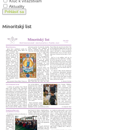
Kľúč k víťazstvám
Aktuality
Prihlásiť sa
Minoritský list