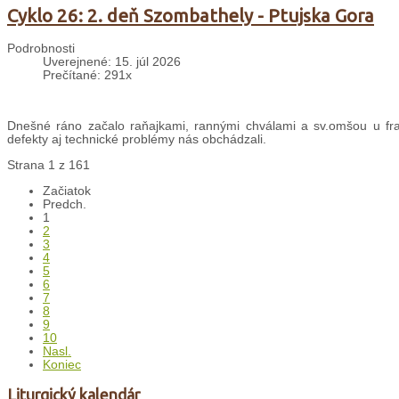
Cyklo 26: 2. deň Szombathely - Ptujska Gora
Podrobnosti
Uverejnené: 15. júl 2026
Prečítané: 291x
Dnešné ráno začalo raňajkami, rannými chválami a sv.omšou u fran
defekty aj technické problémy nás obchádzali.
Strana 1 z 161
Začiatok
Predch.
1
2
3
4
5
6
7
8
9
10
Nasl.
Koniec
Liturgický kalendár