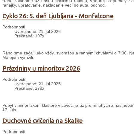
Ráno začíname už našou klasickou rutinou, v ktorej sa pomaly zle
raňajky, upratovanie, nakladanie vecí do auta, odchod.
Cyklo 26: 5. deň Ljubljana - Monfalcone
Podrobnosti
Uverejnené: 21. júl 2026
Prečítané: 197x
Ráno sme začali, ako vždy, sv.omšou a rannými chválami o 7:00. Nas
Matejom vyrazili.
Prázdniny u minoritov 2026
Podrobnosti
Uverejnené: 21. júl 2026
Prečítané: 279x
Pobyt v minoritskom kláštore v Levoči je už pre mnohých z nás neodm
17. júla.
Duchovné cvičenia na Skalke
Podrobnosti