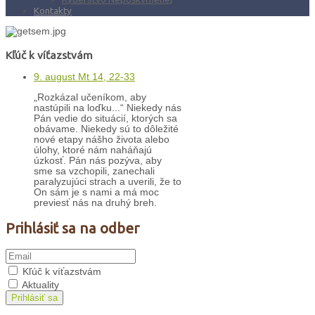
Kontakty
Kľúč k víťazstvám
9. august Mt 14, 22-33
„Rozkázal učeníkom, aby
nastúpili na loďku...“ Niekedy nás
Pán vedie do situácií, ktorých sa
obávame. Niekedy sú to dôležité
nové etapy nášho života alebo
úlohy, ktoré nám naháňajú
úzkosť. Pán nás pozýva, aby
sme sa vzchopili, zanechali
paralyzujúci strach a uverili, že to
On sám je s nami a má moc
previesť nás na druhý breh.
Prihlásiť sa na odber
Kľúč k víťazstvám
Aktuality
Prihlásiť sa