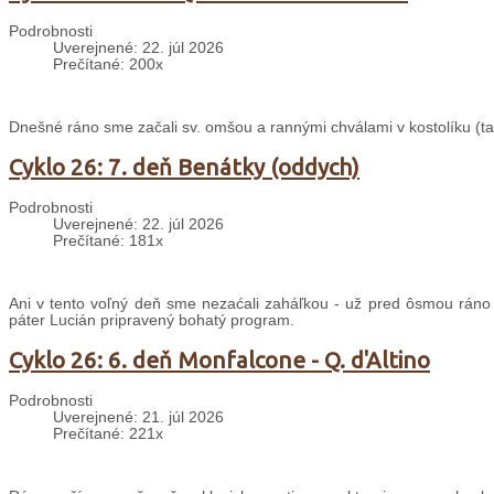
Podrobnosti
Uverejnené: 22. júl 2026
Prečítané: 200x
Dnešné ráno sme začali sv. omšou a rannými chválami v kostolíku (taki
Cyklo 26: 7. deň Benátky (oddych)
Podrobnosti
Uverejnené: 22. júl 2026
Prečítané: 181x
Ani v tento voľný deň sme nezaćali zaháľkou - už pred ôsmou ráno
páter Lucián pripravený bohatý program.
Cyklo 26: 6. deň Monfalcone - Q. d'Altino
Podrobnosti
Uverejnené: 21. júl 2026
Prečítané: 221x