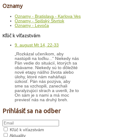
Oznamy
Oznamy - Bratislava - Karlova Ves
Oznamy - Spišský Štvrtok
Oznamy - Levoča
Kľúč k víťazstvám
9. august Mt 14, 22-33
„Rozkázal učeníkom, aby
nastúpili na loďku...“ Niekedy nás
Pán vedie do situácií, ktorých sa
obávame. Niekedy sú to dôležité
nové etapy nášho života alebo
úlohy, ktoré nám naháňajú
úzkosť. Pán nás pozýva, aby
sme sa vzchopili, zanechali
paralyzujúci strach a uverili, že to
On sám je s nami a má moc
previesť nás na druhý breh.
Prihlásiť sa na odber
Kľúč k víťazstvám
Aktuality