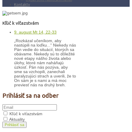
Kontakty
Kľúč k víťazstvám
9. august Mt 14, 22-33
„Rozkázal učeníkom, aby
nastúpili na loďku...“ Niekedy nás
Pán vedie do situácií, ktorých sa
obávame. Niekedy sú to dôležité
nové etapy nášho života alebo
úlohy, ktoré nám naháňajú
úzkosť. Pán nás pozýva, aby
sme sa vzchopili, zanechali
paralyzujúci strach a uverili, že to
On sám je s nami a má moc
previesť nás na druhý breh.
Prihlásiť sa na odber
Kľúč k víťazstvám
Aktuality
Prihlásiť sa