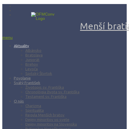
Menší bratia
menu
Aktuality
Albánsko
Bratislava
Juniorát
Brehov
Levoča
Spišský Štvrtok
Povolanie
Svätý František
Životopis sv. Františka
Chronológia života sv. Františka
Testament sv. Františka
O nás
Charizma
Spiritualita
Regula Menších bratov
Dejiny minoritov vo svete
Dejiny minoritov na Slovensku
Rytierstvo Nepoškvrnenej