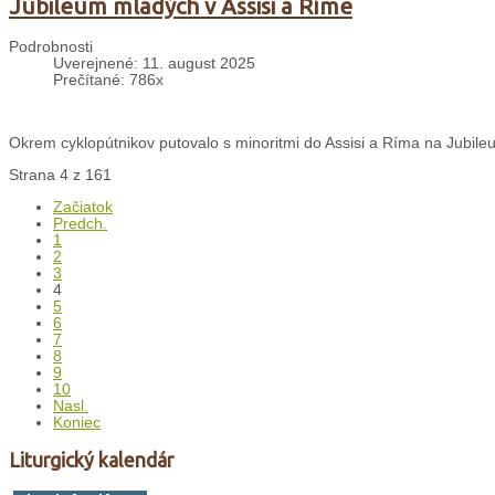
Jubileum mladých v Assisi a Ríme
Podrobnosti
Uverejnené: 11. august 2025
Prečítané: 786x
Okrem cyklopútnikov putovalo s minoritmi do Assisi a Ríma na Jubileu
Strana 4 z 161
Začiatok
Predch.
1
2
3
4
5
6
7
8
9
10
Nasl.
Koniec
Liturgický kalendár