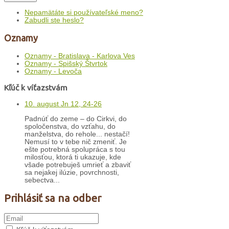
Nepamätáte si používateľské meno?
Zabudli ste heslo?
Oznamy
Oznamy - Bratislava - Karlova Ves
Oznamy - Spišský Štvrtok
Oznamy - Levoča
Kľúč k víťazstvám
10. august Jn 12, 24-26
Padnúť do zeme – do Cirkvi, do
spoločenstva, do vzťahu, do
manželstva, do rehole... nestačí!
Nemusí to v tebe nič zmeniť. Je
ešte potrebná spolupráca s tou
milosťou, ktorá ti ukazuje, kde
všade potrebuješ umrieť a zbaviť
sa nejakej ilúzie, povrchnosti,
sebectva...
Prihlásiť sa na odber