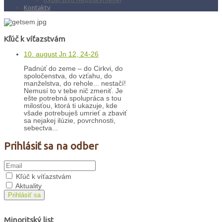
Kontakty
Kľúč k víťazstvám
10. august Jn 12, 24-26
Padnúť do zeme – do Cirkvi, do
spoločenstva, do vzťahu, do
manželstva, do rehole... nestačí!
Nemusí to v tebe nič zmeniť. Je
ešte potrebná spolupráca s tou
milosťou, ktorá ti ukazuje, kde
všade potrebuješ umrieť a zbaviť
sa nejakej ilúzie, povrchnosti,
sebectva...
Prihlásiť sa na odber
Kľúč k víťazstvám
Aktuality
Prihlásiť sa
Minoritský list