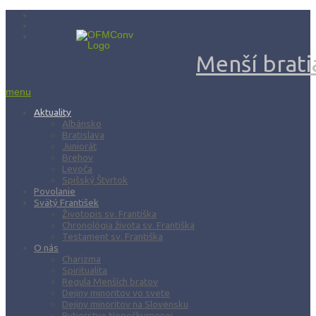
Menší bratia
menu
Aktuality
Albánsko
Bratislava
Juniorát
Brehov
Levoča
Spišský Štvrtok
Povolanie
Svätý František
Životopis sv. Františka
Chronológia života sv. Františka
Testament sv. Františka
O nás
Charizma
Spiritualita
Regula Menších bratov
Dejiny minoritov vo svete
Dejiny minoritov na Slovensku
Rytierstvo Nepoškvrnenej