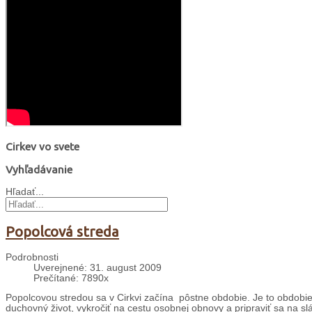
Cirkev vo svete
Vyhľadávanie
Hľadať...
Popolcová streda
Podrobnosti
Uverejnené: 31. august 2009
Prečítané: 7890x
Popolcovou stredou sa v Cirkvi začína pôstne obdobie. Je to obdobie š
duchovný život, vykročiť na cestu osobnej obnovy a pripraviť sa na sl