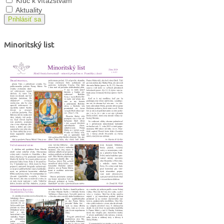
Kľúč k víťazstvám
Aktuality
Prihlásiť sa
Minoritský list