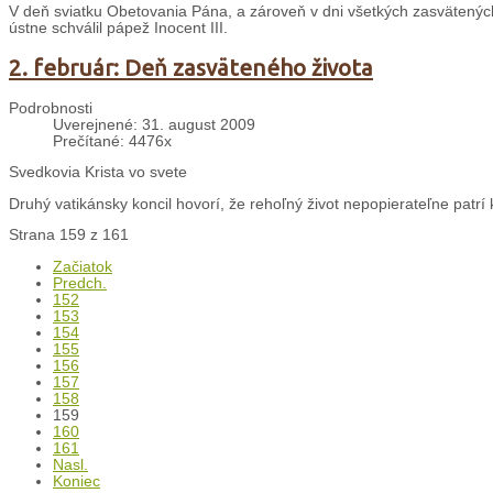
V deň sviatku Obetovania Pána, a zároveň v dni všetkých zasvätených o
ústne schválil pápež Inocent III.
2. február: Deň zasväteného života
Podrobnosti
Uverejnené: 31. august 2009
Prečítané: 4476x
Svedkovia Krista vo svete
Druhý vatikánsky koncil hovorí, že rehoľný život nepopierateľne patrí k 
Strana 159 z 161
Začiatok
Predch.
152
153
154
155
156
157
158
159
160
161
Nasl.
Koniec