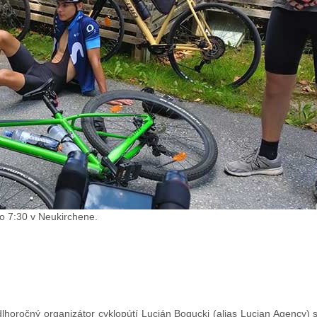
o 7:30 v Neukirchene.
 dlhoročný organizátor cyklopútí Lucián Bogucki (alias Lucian Agency) 