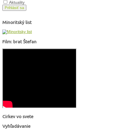
Aktuality
Prihlásiť sa
Minoritský list
Film: brat Štefan
Cirkev vo svete
Vyhľadávanie