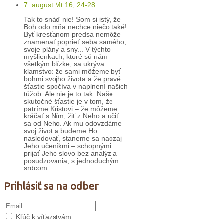
7. august Mt 16, 24-28
Tak to snáď nie! Som si istý, že
Boh odo mňa nechce niečo také!
Byť kresťanom predsa nemôže
znamenať poprieť seba samého,
svoje plány a sny... V týchto
myšlienkach, ktoré sú nám
všetkým blízke, sa ukrýva
klamstvo: že sami môžeme byť
bohmi svojho života a že pravé
šťastie spočíva v naplnení našich
túžob. Ale nie je to tak. Naše
skutočné šťastie je v tom, že
patríme Kristovi – že môžeme
kráčať s Ním, žiť z Neho a učiť
sa od Neho. Ak mu odovzdáme
svoj život a budeme Ho
nasledovať, staneme sa naozaj
Jeho učeníkmi – schopnými
prijať Jeho slovo bez analýz a
posudzovania, s jednoduchým
srdcom.
Prihlásiť sa na odber
Kľúč k víťazstvám