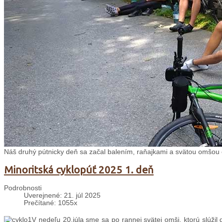
Náš druhý pútnicky deň sa začal balením, raňajkami a svätou omšou 
Minoritská cyklopúť 2025 1. deň
Podrobnosti
Uverejnené: 21. júl 2025
Prečítané: 1055x
V nedeľu 20.júla sme sa po rannej svätej omši, ktorú slúžil