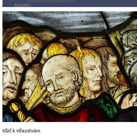
Kontakty
Kľúč k víťazstvám