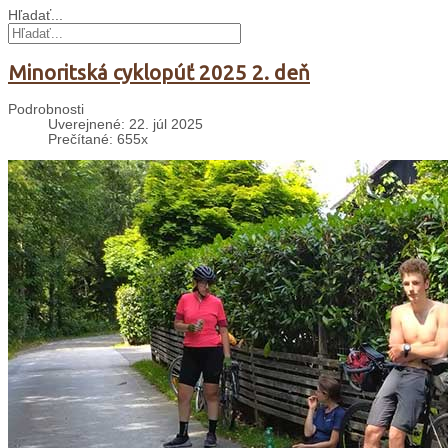
Hľadať...
Minoritská cyklopúť 2025 2. deň
Podrobnosti
Uverejnené: 22. júl 2025
Prečítané: 655x