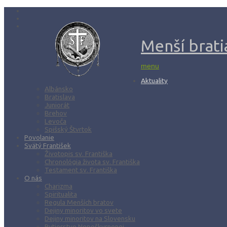
Menší bratia
menu
Aktuality
Albánsko
Bratislava
Juniorát
Brehov
Levoča
Spišský Štvrtok
Povolanie
Svätý František
Životopis sv. Františka
Chronológia života sv. Františka
Testament sv. Františka
O nás
Charizma
Spiritualita
Regula Menších bratov
Dejiny minoritov vo svete
Dejiny minoritov na Slovensku
Rytierstvo Nepoškvrnenej