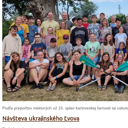
Podľa prepočtov niektorých už 15. splav karloveskej farnosti sa uskuto
Návšteva ukrajinského Ľvova