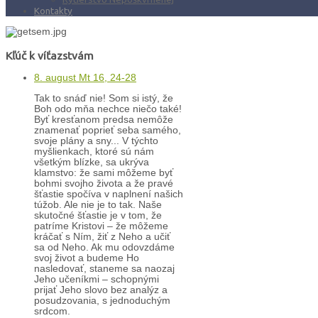
Kontakty
Kľúč k víťazstvám
8. august Mt 16, 24-28
Tak to snáď nie! Som si istý, že
Boh odo mňa nechce niečo také!
Byť kresťanom predsa nemôže
znamenať poprieť seba samého,
svoje plány a sny... V týchto
myšlienkach, ktoré sú nám
všetkým blízke, sa ukrýva
klamstvo: že sami môžeme byť
bohmi svojho života a že pravé
šťastie spočíva v naplnení našich
túžob. Ale nie je to tak. Naše
skutočné šťastie je v tom, že
patríme Kristovi – že môžeme
kráčať s Ním, žiť z Neho a učiť
sa od Neho. Ak mu odovzdáme
svoj život a budeme Ho
nasledovať, staneme sa naozaj
Jeho učeníkmi – schopnými
prijať Jeho slovo bez analýz a
posudzovania, s jednoduchým
srdcom.