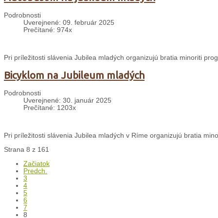
Podrobnosti
Uverejnené: 09. február 2025
Prečítané: 974x
Pri príležitosti slávenia Jubilea mladých organizujú bratia minoriti p
Bicyklom na Jubileum mladých
Podrobnosti
Uverejnené: 30. január 2025
Prečítané: 1203x
Pri príležitosti slávenia Jubilea mladých v Ríme organizujú bratia min
Strana 8 z 161
Začiatok
Predch.
3
4
5
6
7
8