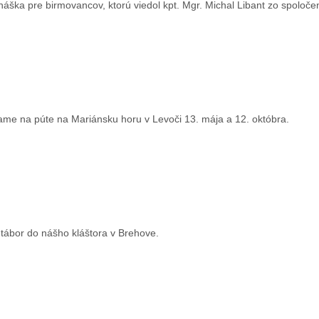
áška pre birmovancov, ktorú viedol kpt. Mgr. Michal Libant zo spoloč
ame na púte na Mariánsku horu v Levoči 13. mája a 12. októbra.
 tábor do nášho kláštora v Brehove.