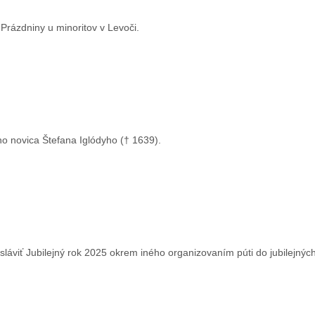
Prázdniny u minoritov v Levoči.
o novica Štefana Iglódyho († 1639).
a sláviť Jubilejný rok 2025 okrem iného organizovaním púti do jubilejný