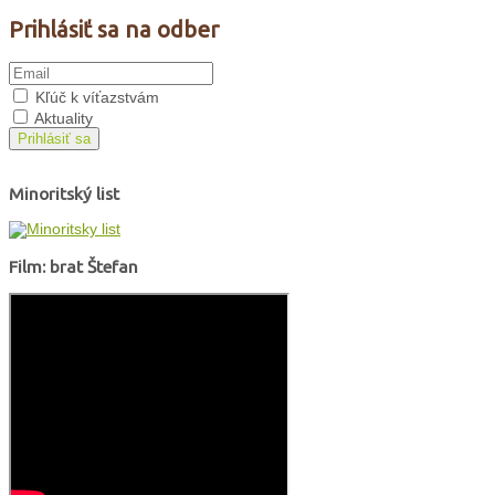
Prihlásiť sa na odber
Kľúč k víťazstvám
Aktuality
Prihlásiť sa
Minoritský list
Film: brat Štefan