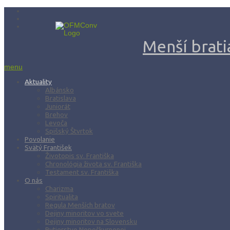
Menší bratia
menu
Aktuality
Albánsko
Bratislava
Juniorát
Brehov
Levoča
Spišský Štvrtok
Povolanie
Svätý František
Životopis sv. Františka
Chronológia života sv. Františka
Testament sv. Františka
O nás
Charizma
Spiritualita
Regula Menších bratov
Dejiny minoritov vo svete
Dejiny minoritov na Slovensku
Rytierstvo Nepoškvrnenej