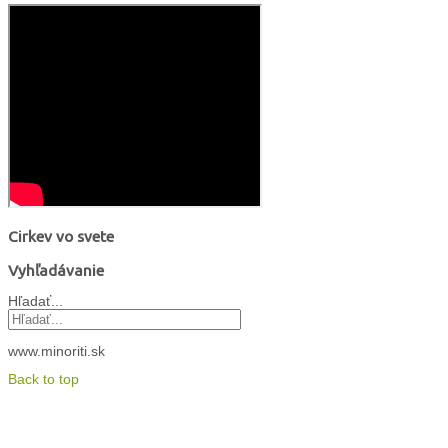
Cirkev vo svete
Vyhľadávanie
Hľadať...
www.minoriti.sk
Back to top