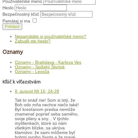
Používateľské meno
Heslo
Bezpečnostný kľúč
Pamätaj si ma
Prihlásiť
Nepamätáte si používateľské meno?
Zabudli ste heslo?
Oznamy
Oznamy - Bratislava - Karlova Ves
Oznamy - Spišský Štvrtok
Oznamy - Levoča
Kľúč k víťazstvám
8. august Mt 16, 24-28
Tak to snáď nie! Som si istý, že
Boh odo mňa nechce niečo také!
Byť kresťanom predsa nemôže
znamenať poprieť seba samého,
svoje plány a sny... V týchto
myšlienkach, ktoré sú nám
všetkým blízke, sa ukrýva
klamstvo: že sami môžeme byť
bohmi svojho života a že pravé