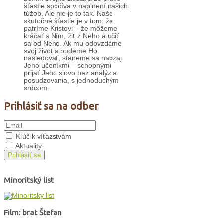
šťastie spočíva v naplnení našich
túžob. Ale nie je to tak. Naše
skutočné šťastie je v tom, že
patríme Kristovi – že môžeme
kráčať s Ním, žiť z Neho a učiť
sa od Neho. Ak mu odovzdáme
svoj život a budeme Ho
nasledovať, staneme sa naozaj
Jeho učeníkmi – schopnými
prijať Jeho slovo bez analýz a
posudzovania, s jednoduchým
srdcom.
Prihlásiť sa na odber
Kľúč k víťazstvám
Aktuality
Prihlásiť sa
Minoritský list
Film: brat Štefan