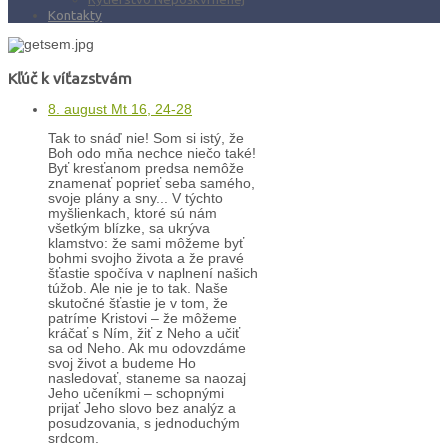
Kontakty
Kľúč k víťazstvám
8. august Mt 16, 24-28
Tak to snáď nie! Som si istý, že
Boh odo mňa nechce niečo také!
Byť kresťanom predsa nemôže
znamenať poprieť seba samého,
svoje plány a sny... V týchto
myšlienkach, ktoré sú nám
všetkým blízke, sa ukrýva
klamstvo: že sami môžeme byť
bohmi svojho života a že pravé
šťastie spočíva v naplnení našich
túžob. Ale nie je to tak. Naše
skutočné šťastie je v tom, že
patríme Kristovi – že môžeme
kráčať s Ním, žiť z Neho a učiť
sa od Neho. Ak mu odovzdáme
svoj život a budeme Ho
nasledovať, staneme sa naozaj
Jeho učeníkmi – schopnými
prijať Jeho slovo bez analýz a
posudzovania, s jednoduchým
srdcom.