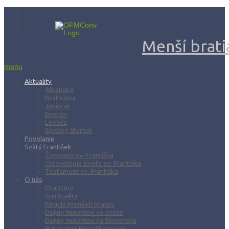
Menší bratia
menu
Aktuality
Albánsko
Bratislava
Juniorát
Brehov
Levoča
Spišský Štvrtok
Povolanie
Svätý František
Životopis sv. Františka
Chronológia života sv. Františka
Testament sv. Františka
O nás
Charizma
Spiritualita
Regula Menších bratov
Dejiny minoritov vo svete
Dejiny minoritov na Slovensku
Rytierstvo Nepoškvrnenej