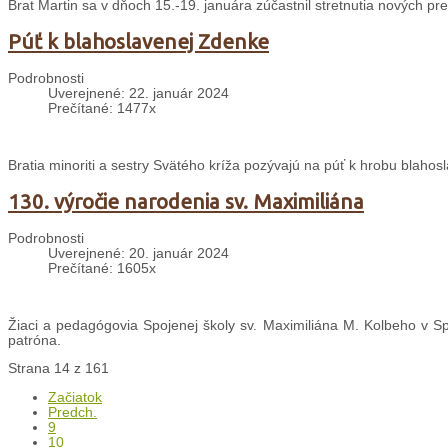
Brat Martin sa v dňoch 15.-19. januára zúčastnil stretnutia nových pr
Púť k blahoslavenej Zdenke
Podrobnosti
Uverejnené: 22. január 2024
Prečítané: 1477x
Bratia minoriti a sestry Svätého kríža pozývajú na púť k hrobu blaho
130. výročie narodenia sv. Maximiliána
Podrobnosti
Uverejnené: 20. január 2024
Prečítané: 1605x
Žiaci a pedagógovia Spojenej školy sv. Maximiliána M. Kolbeho v Spi
patróna.
Strana 14 z 161
Začiatok
Predch.
9
10