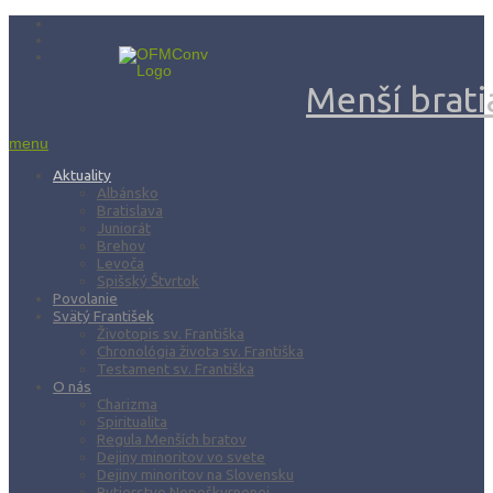
Menší bratia
menu
Aktuality
Albánsko
Bratislava
Juniorát
Brehov
Levoča
Spišský Štvrtok
Povolanie
Svätý František
Životopis sv. Františka
Chronológia života sv. Františka
Testament sv. Františka
O nás
Charizma
Spiritualita
Regula Menších bratov
Dejiny minoritov vo svete
Dejiny minoritov na Slovensku
Rytierstvo Nepoškvrnenej