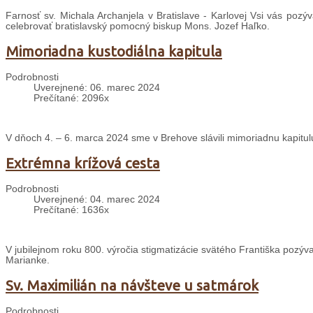
Farnosť sv. Michala Archanjela v Bratislave - Karlovej Vsi vás poz
celebrovať bratislavský pomocný biskup Mons. Jozef Haľko.
Mimoriadna kustodiálna kapitula
Podrobnosti
Uverejnené: 06. marec 2024
Prečítané: 2096x
V dňoch 4. – 6. marca 2024 sme v Brehove slávili mimoriadnu kapitulu,
Extrémna krížová cesta
Podrobnosti
Uverejnené: 04. marec 2024
Prečítané: 1636x
V
jubilejnom roku 800. výročia stigmatizácie svätého Františka pozý
Marianke.
Sv. Maximilián na návšteve u satmárok
Podrobnosti