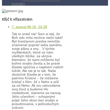
Kontakty
Kľúč k víťazstvám
7. august Mt 16, 24-28
Tak to snáď nie! Som si istý, že
Boh odo mňa nechce niečo také!
Byť kresťanom predsa nemôže
znamenať poprieť seba samého,
svoje plány a sny... V týchto
myšlienkach, ktoré sú nám
všetkým blízke, sa ukrýva
klamstvo: že sami môžeme byť
bohmi svojho života a že pravé
šťastie spočíva v naplnení našich
túžob. Ale nie je to tak. Naše
skutočné šťastie je v tom, že
patríme Kristovi – že môžeme
kráčať s Ním, žiť z Neho a učiť
sa od Neho. Ak mu odovzdáme
svoj život a budeme Ho
nasledovať, staneme sa naozaj
Jeho učeníkmi – schopnými
prijať Jeho slovo bez analýz a
posudzovania, s jednoduchým
srdcom.