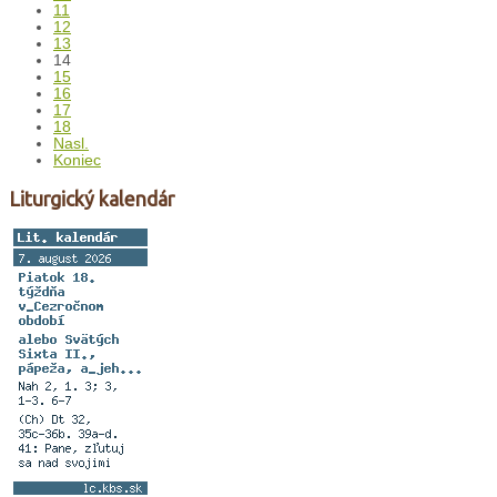
11
12
13
14
15
16
17
18
Nasl.
Koniec
Liturgický kalendár