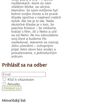
myšlienkach, ktoré sú nám
všetkým blízke, sa ukrýva
klamstvo: že sami môžeme byť
bohmi svojho života a že pravé
šťastie spočíva v naplnení našich
túžob. Ale nie je to tak. Naše
skutočné šťastie je v tom, že
patríme Kristovi – že môžeme
kráčať s Ním, žiť z Neho a učiť
sa od Neho. Ak mu odovzdáme
svoj život a budeme Ho
nasledovať, staneme sa naozaj
Jeho učeníkmi – schopnými
prijať Jeho slovo bez analýz a
posudzovania, s jednoduchým
srdcom.
Prihlásiť sa na odber
Kľúč k víťazstvám
Aktuality
Prihlásiť sa
Minoritský list