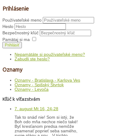
Prihlásenie
Používateľské meno
Heslo
Bezpečnostný kľúč
Pamätaj si ma
Prihlásiť
Nepamätáte si používateľské meno?
Zabudli ste heslo?
Oznamy
Oznamy - Bratislava - Karlova Ves
Oznamy - Spišský Štvrtok
Oznamy - Levoča
Kľúč k víťazstvám
7. august Mt 16, 24-28
Tak to snáď nie! Som si istý, že
Boh odo mňa nechce niečo také!
Byť kresťanom predsa nemôže
znamenať poprieť seba samého,
svoje plány a sny... V týchto