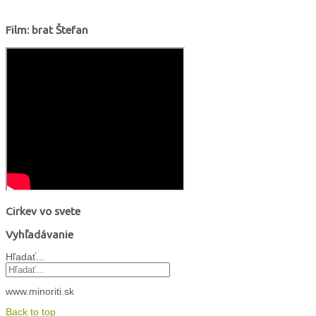
Film: brat Štefan
Cirkev vo svete
Vyhľadávanie
Hľadať...
www.minoriti.sk
Back to top