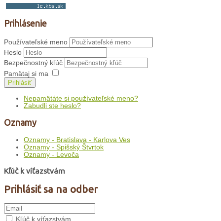
Prihlásenie
Používateľské meno
Heslo
Bezpečnostný kľúč
Pamätaj si ma
Prihlásiť
Nepamätáte si používateľské meno?
Zabudli ste heslo?
Oznamy
Oznamy - Bratislava - Karlova Ves
Oznamy - Spišský Štvrtok
Oznamy - Levoča
Kľúč k víťazstvám
Prihlásiť sa na odber
Kľúč k víťazstvám