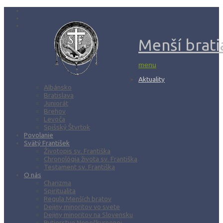
Menší bratia
menu
Aktuality
Albánsko
Bratislava
Juniorát
Brehov
Levoča
Spišský Štvrtok
Povolanie
Svätý František
Životopis sv. Františka
Chronológia života sv. Františka
Testament sv. Františka
O nás
Charizma
Spiritualita
Regula Menších bratov
Dejiny minoritov vo svete
Dejiny minoritov na Slovensku
Rytierstvo Nepoškvrnenej