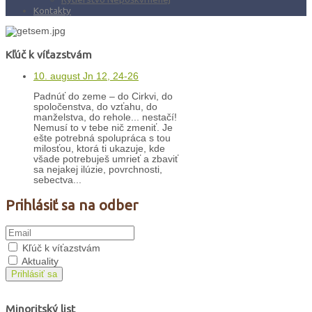
Kontakty
Kľúč k víťazstvám
10. august Jn 12, 24-26
Padnúť do zeme – do Cirkvi, do
spoločenstva, do vzťahu, do
manželstva, do rehole... nestačí!
Nemusí to v tebe nič zmeniť. Je
ešte potrebná spolupráca s tou
milosťou, ktorá ti ukazuje, kde
všade potrebuješ umrieť a zbaviť
sa nejakej ilúzie, povrchnosti,
sebectva...
Prihlásiť sa na odber
Kľúč k víťazstvám
Aktuality
Prihlásiť sa
Minoritský list