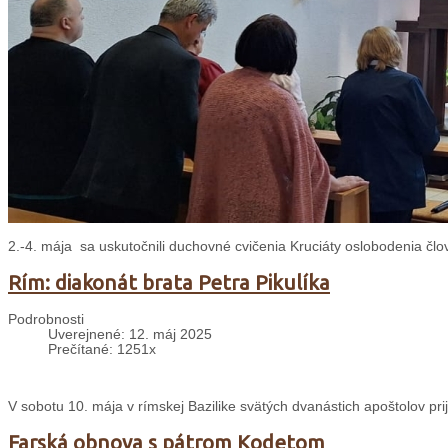
2.-4. mája sa uskutočnili duchovné cvičenia Kruciáty oslobodenia čl
Rím: diakonát brata Petra Pikulíka
Podrobnosti
Uverejnené: 12. máj 2025
Prečítané: 1251x
V sobotu 10. mája v rímskej Bazilike svätých dvanástich apoštolov pri
Farská obnova s pátrom Kodetom