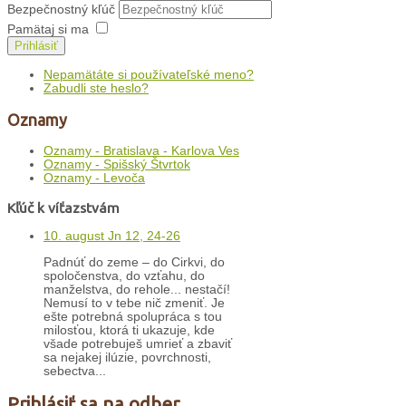
Bezpečnostný kľúč
Pamätaj si ma
Prihlásiť
Nepamätáte si používateľské meno?
Zabudli ste heslo?
Oznamy
Oznamy - Bratislava - Karlova Ves
Oznamy - Spišský Štvrtok
Oznamy - Levoča
Kľúč k víťazstvám
10. august Jn 12, 24-26
Padnúť do zeme – do Cirkvi, do
spoločenstva, do vzťahu, do
manželstva, do rehole... nestačí!
Nemusí to v tebe nič zmeniť. Je
ešte potrebná spolupráca s tou
milosťou, ktorá ti ukazuje, kde
všade potrebuješ umrieť a zbaviť
sa nejakej ilúzie, povrchnosti,
sebectva...
Prihlásiť sa na odber