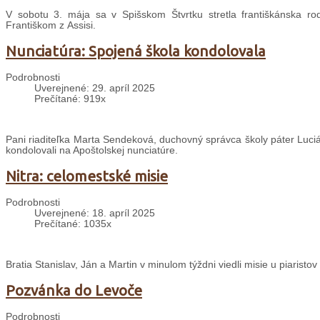
V sobotu 3. mája sa v Spišskom Štvrtku stretla františkánska r
Františkom z Assisi.
Nunciatúra: Spojená škola kondolovala
Podrobnosti
Uverejnené: 29. apríl 2025
Prečítané: 919x
Pani riaditeľka Marta Sendeková, duchovný správca školy páter Lucián
kondolovali na Apoštolskej nunciatúre.
Nitra: celomestské misie
Podrobnosti
Uverejnené: 18. apríl 2025
Prečítané: 1035x
Bratia Stanislav, Ján a Martin v minulom týždni viedli misie u piaristov
Pozvánka do Levoče
Podrobnosti