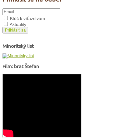
Kľúč k víťazstvám
Aktuality
Prihlásiť sa
Minoritský list
Film: brat Štefan