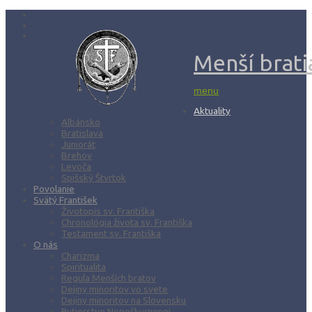
Menší bratia
menu
Aktuality
Albánsko
Bratislava
Juniorát
Brehov
Levoča
Spišský Štvrtok
Povolanie
Svätý František
Životopis sv. Františka
Chronológia života sv. Františka
Testament sv. Františka
O nás
Charizma
Spiritualita
Regula Menších bratov
Dejiny minoritov vo svete
Dejiny minoritov na Slovensku
Rytierstvo Nepoškvrnenej