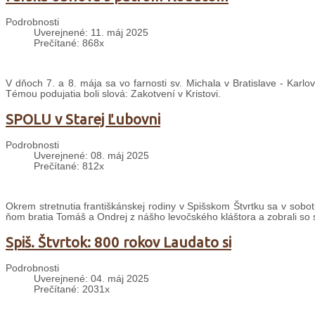
Podrobnosti
Uverejnené: 11. máj 2025
Prečítané: 868x
V dňoch 7. a 8. mája sa vo farnosti sv. Michala v Bratislave - Karlo
Témou podujatia boli slová: Zakotvení v Kristovi.
SPOLU v Starej Ľubovni
Podrobnosti
Uverejnené: 08. máj 2025
Prečítané: 812x
Okrem stretnutia františkánskej rodiny v Spišskom Štvrtku sa v sobot
ňom bratia Tomáš a Ondrej z nášho levočského kláštora a zobrali so s
Spiš. Štvrtok: 800 rokov Laudato si
Podrobnosti
Uverejnené: 04. máj 2025
Prečítané: 2031x