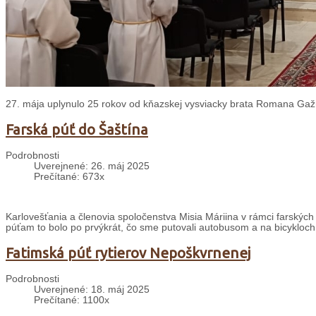
27. mája uplynulo 25 rokov od kňazskej vysviacky brata Romana Gažúr
Farská púť do Šaštína
Podrobnosti
Uverejnené: 26. máj 2025
Prečítané: 673x
Karlovešťania a členovia spoločenstva Misia Máriina v rámci farských 
púťam to bolo po prvýkrát, čo sme putovali autobusom a na bicykloch
Fatimská púť rytierov Nepoškvrnenej
Podrobnosti
Uverejnené: 18. máj 2025
Prečítané: 1100x