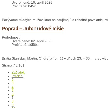
Uverejnené: 10. apríl 2025
Prečítané: 845x
Pozývame mladých mužov, ktorí sa zaujímajú o rehoľné povolanie, st
Poprad – Juh: Ľudové misie
Podrobnosti
Uverejnené: 02. apríl 2025
Prečítané: 1056x
Bratia Stanislav, Martin, Ondrej a Tomáš v dňoch 23. – 30. marec vied
Strana 7 z 161
Začiatok
Predch.
2
3
4
5
6
7
8
9