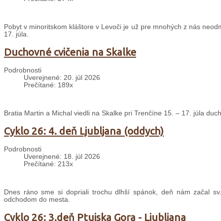
Pobyt v minoritskom kláštore v Levoči je už pre mnohých z nás neodm
17. júla.
Duchovné cvičenia na Skalke
Podrobnosti
Uverejnené: 20. júl 2026
Prečítané: 189x
Bratia Martin a Michal viedli na Skalke pri Trenčíne 15. – 17. júla d
Cyklo 26: 4. deň Ljubljana (oddych)
Podrobnosti
Uverejnené: 18. júl 2026
Prečítané: 213x
Dnes ráno sme si dopriali trochu dlhší spánok, deň nám začal sv
odchodom do mesta.
Cyklo 26: 3.deň Ptujska Gora - Ljubljana