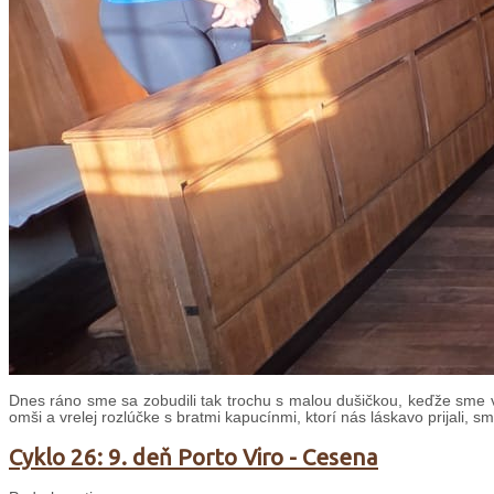
Dnes ráno sme sa zobudili tak trochu s malou dušičkou, keďže sme v
omši a vrelej rozlúčke s bratmi kapucínmi, ktorí nás láskavo prijali, s
Cyklo 26: 9. deň Porto Viro - Cesena