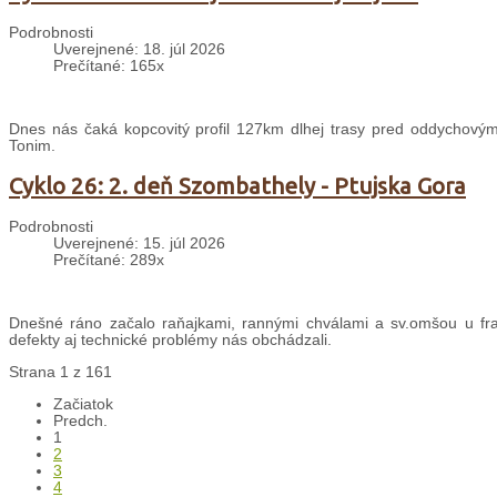
Podrobnosti
Uverejnené: 18. júl 2026
Prečítané: 165x
Dnes nás čaká kopcovitý profil 127km dlhej trasy pred oddychovým
Tonim.
Cyklo 26: 2. deň Szombathely - Ptujska Gora
Podrobnosti
Uverejnené: 15. júl 2026
Prečítané: 289x
Dnešné ráno začalo raňajkami, rannými chválami a sv.omšou u fran
defekty aj technické problémy nás obchádzali.
Strana 1 z 161
Začiatok
Predch.
1
2
3
4