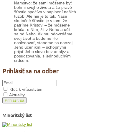
klamstvo: že sami môžeme byť
bohmi svojho života a že pravé
šťastie spočíva v naplnení našich
túžob. Ale nie je to tak. Naše
skutočné šťastie je v tom, že
patríme Kristovi – že môžeme
kráčať s Ním, žiť z Neho a učiť
sa od Neho. Ak mu odovzdáme
svoj život a budeme Ho
nasledovať, staneme sa naozaj
Jeho učeníkmi – schopnými
prijať Jeho slovo bez analýz a
posudzovania, s jednoduchým
srdcom.
Prihlásiť sa na odber
Kľúč k víťazstvám
Aktuality
Prihlásiť sa
Minoritský list