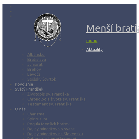
Menší bratia
menu
Aktuality
Albánsko
Bratislava
Juniorát
Brehov
Levoča
Spišský Štvrtok
Povolanie
Svätý František
Životopis sv. Františka
Chronológia života sv. Františka
Testament sv. Františka
O nás
Charizma
Spiritualita
Regula Menších bratov
Dejiny minoritov vo svete
Dejiny minoritov na Slovensku
Rytierstvo Nepoškvrnenej