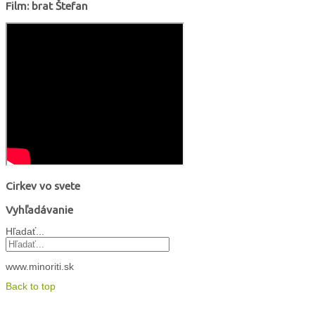
Film: brat Štefan
Cirkev vo svete
Vyhľadávanie
Hľadať...
www.minoriti.sk
Back to top