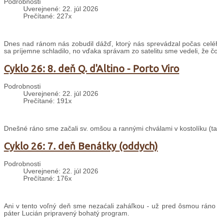
Podrobnosti
Uverejnené: 22. júl 2026
Prečítané: 227x
Dnes nad ránom nás zobudil dážď, ktorý nás sprevádzal počas celé
sa príjemne schladilo, no vďaka správam zo satelitu sme vedeli, že č
Cyklo 26: 8. deň Q. d'Altino - Porto Viro
Podrobnosti
Uverejnené: 22. júl 2026
Prečítané: 191x
Dnešné ráno sme začali sv. omšou a rannými chválami v kostolíku (taki
Cyklo 26: 7. deň Benátky (oddych)
Podrobnosti
Uverejnené: 22. júl 2026
Prečítané: 176x
Ani v tento voľný deň sme nezaćali zaháľkou - už pred ôsmou ráno
páter Lucián pripravený bohatý program.