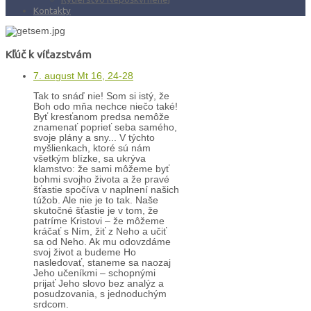
Kontakty
Kľúč k víťazstvám
7. august Mt 16, 24-28
Tak to snáď nie! Som si istý, že
Boh odo mňa nechce niečo také!
Byť kresťanom predsa nemôže
znamenať poprieť seba samého,
svoje plány a sny... V týchto
myšlienkach, ktoré sú nám
všetkým blízke, sa ukrýva
klamstvo: že sami môžeme byť
bohmi svojho života a že pravé
šťastie spočíva v naplnení našich
túžob. Ale nie je to tak. Naše
skutočné šťastie je v tom, že
patríme Kristovi – že môžeme
kráčať s Ním, žiť z Neho a učiť
sa od Neho. Ak mu odovzdáme
svoj život a budeme Ho
nasledovať, staneme sa naozaj
Jeho učeníkmi – schopnými
prijať Jeho slovo bez analýz a
posudzovania, s jednoduchým
srdcom.