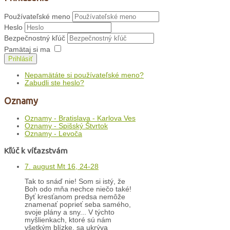
Používateľské meno
Heslo
Bezpečnostný kľúč
Pamätaj si ma
Prihlásiť
Nepamätáte si používateľské meno?
Zabudli ste heslo?
Oznamy
Oznamy - Bratislava - Karlova Ves
Oznamy - Spišský Štvrtok
Oznamy - Levoča
Kľúč k víťazstvám
7. august Mt 16, 24-28
Tak to snáď nie! Som si istý, že
Boh odo mňa nechce niečo také!
Byť kresťanom predsa nemôže
znamenať poprieť seba samého,
svoje plány a sny... V týchto
myšlienkach, ktoré sú nám
všetkým blízke, sa ukrýva