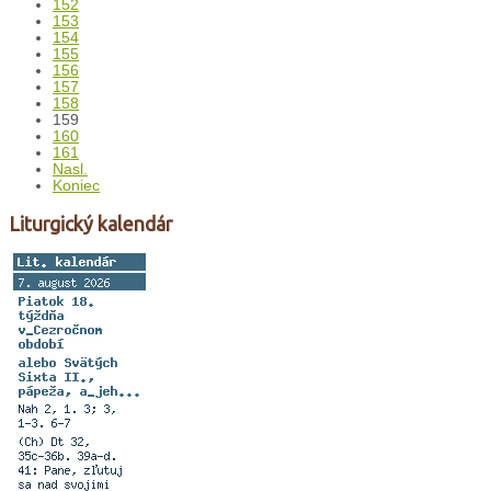
152
153
154
155
156
157
158
159
160
161
Nasl.
Koniec
Liturgický kalendár