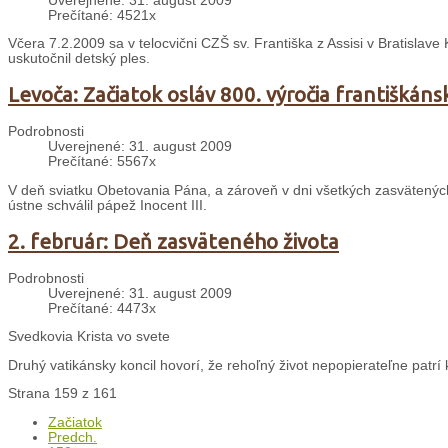
Uverejnené: 31. august 2009
Prečítané: 4521x
Včera 7.2.2009 sa v telocvični CZŠ sv. Františka z Assisi v Bratislave
uskutočnil detský ples.
Levoča: Začiatok osláv 800. výročia františkáns
Podrobnosti
Uverejnené: 31. august 2009
Prečítané: 5567x
V deň sviatku Obetovania Pána, a zároveň v dni všetkých zasvätených o
ústne schválil pápež Inocent III.
2. február: Deň zasväteného života
Podrobnosti
Uverejnené: 31. august 2009
Prečítané: 4473x
Svedkovia Krista vo svete
Druhý vatikánsky koncil hovorí, že rehoľný život nepopierateľne patrí k 
Strana 159 z 161
Začiatok
Predch.