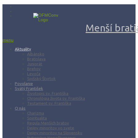
Menší bratia
menu
Aktuality
Albánsko
Bratislava
Juniorát
Brehov
Levoča
Spišský Štvrtok
Povolanie
Svätý František
Životopis sv. Františka
Chronológia života sv. Františka
Testament sv. Františka
O nás
Charizma
Spiritualita
Regula Menších bratov
Dejiny minoritov vo svete
Dejiny minoritov na Slovensku
Rytierstvo Nepoškvrnenej