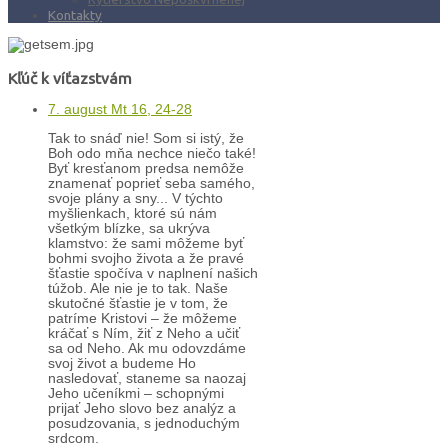
Kontakty
Kľúč k víťazstvám
7. august Mt 16, 24-28
Tak to snáď nie! Som si istý, že
Boh odo mňa nechce niečo také!
Byť kresťanom predsa nemôže
znamenať poprieť seba samého,
svoje plány a sny... V týchto
myšlienkach, ktoré sú nám
všetkým blízke, sa ukrýva
klamstvo: že sami môžeme byť
bohmi svojho života a že pravé
šťastie spočíva v naplnení našich
túžob. Ale nie je to tak. Naše
skutočné šťastie je v tom, že
patríme Kristovi – že môžeme
kráčať s Ním, žiť z Neho a učiť
sa od Neho. Ak mu odovzdáme
svoj život a budeme Ho
nasledovať, staneme sa naozaj
Jeho učeníkmi – schopnými
prijať Jeho slovo bez analýz a
posudzovania, s jednoduchým
srdcom.