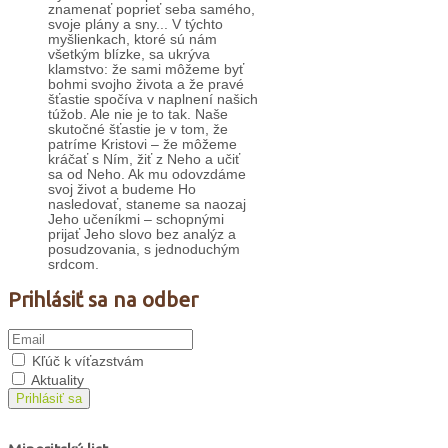
znamenať poprieť seba samého,
svoje plány a sny... V týchto
myšlienkach, ktoré sú nám
všetkým blízke, sa ukrýva
klamstvo: že sami môžeme byť
bohmi svojho života a že pravé
šťastie spočíva v naplnení našich
túžob. Ale nie je to tak. Naše
skutočné šťastie je v tom, že
patríme Kristovi – že môžeme
kráčať s Ním, žiť z Neho a učiť
sa od Neho. Ak mu odovzdáme
svoj život a budeme Ho
nasledovať, staneme sa naozaj
Jeho učeníkmi – schopnými
prijať Jeho slovo bez analýz a
posudzovania, s jednoduchým
srdcom.
Prihlásiť sa na odber
Kľúč k víťazstvám
Aktuality
Prihlásiť sa