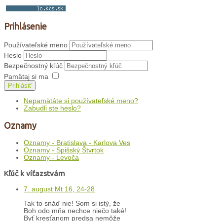
Prihlásenie
Používateľské meno
Heslo
Bezpečnostný kľúč
Pamätaj si ma
Prihlásiť
Nepamätáte si používateľské meno?
Zabudli ste heslo?
Oznamy
Oznamy - Bratislava - Karlova Ves
Oznamy - Spišský Štvrtok
Oznamy - Levoča
Kľúč k víťazstvám
7. august Mt 16, 24-28
Tak to snáď nie! Som si istý, že
Boh odo mňa nechce niečo také!
Byť kresťanom predsa nemôže